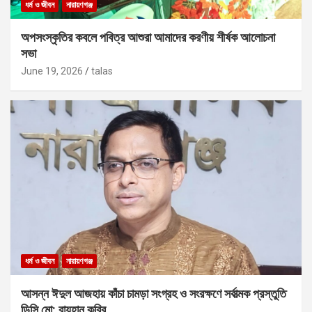
ধর্ম ও জীবন
নারায়ণগঞ্জ
অপসংস্কৃতির কবলে পবিত্র আশুরা আমাদের করণীয় শীর্ষক আলোচনা
সভা
June 19, 2026
talas
ধর্ম ও জীবন
নারায়ণগঞ্জ
আসন্ন ঈদুল আজহায় কাঁচা চামড়া সংগ্রহ ও সংরক্ষণে সর্বাত্মক প্রস্তুতি
ডিসি মো: রায়হান কবির