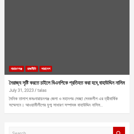
নারায়ণগঞ্জ
রাজনীতি
সারাদেশ
নৈরাজ্য সৃষ্টি করতে চাইলে বিএনপিকে প্রতিহত করা হবে,বাহাউদ্দিন নাসিম
July 31, 2023
talas
দৈনিক তালাশ.কমঃনারায়নগঞ্জ জেলা ও মহানগর সেচ্ছা সেবকলীগ এর ত্রীবার্ষিক
সম্মেলনে। আওয়ামীলীগের যুগ্ম সাধারণ সম্পাদক বাহাউদ্দিন নাসিম…
S