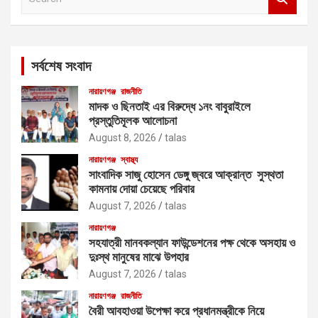
e
a
r
c
সর্বশেষ সংবাদ
h
নারায়ণগঞ্জ
রাজনীতি
মাদক ও ছিনতাই এর বিরুদ্ধে ১নং বাবুরাইলে
প্রস্তুতিমূলক আলোচনা
August 8, 2026
talas
নারায়ণগঞ্জ
স্বাস্থ্য
সাংবাদিক সাজু হোসেন ডেঙ্গু জ্বরে আক্রান্ত সুস্থতা
কামনায় দোয়া চেয়েছে পরিবার
August 7, 2026
talas
নারায়ণগঞ্জ
সহযাত্রী মানবকল্যান ফাউন্ডেশনের পক্ষ থেকে অসহায় ও
দুঃস্থ মানুষের মাঝে উপহার
August 7, 2026
talas
নারায়ণগঞ্জ
রাজনীতি
বৈরী আবহাওয়া উপেক্ষা করে প্রধানমন্ত্রীকে নিয়ে