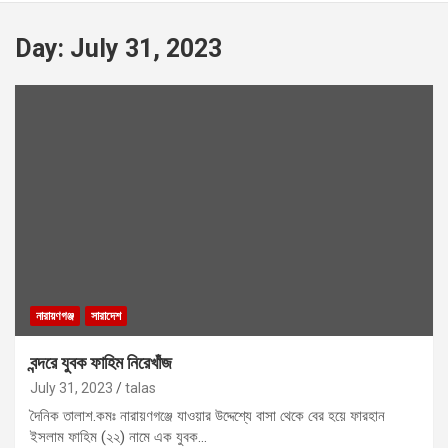
Day:
July 31, 2023
নারায়ণগঞ্জ
সারাদেশ
বন্দরে যুবক ফাহিম নিরেখাঁজ
July 31, 2023
talas
দৈনিক তালাশ.কমঃ নারায়ণগঞ্জে যাওয়ার উদ্দেশ্যে বাসা থেকে বের হয়ে ফারহান
ইসলাম ফাহিম (২২) নামে এক যুবক…