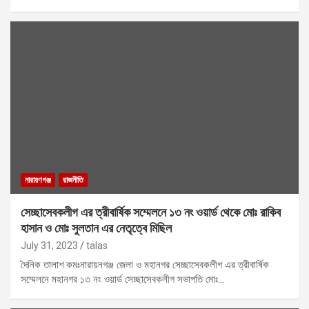
নারায়ণগঞ্জ
রাজনীতি
সেচ্ছাসেবকলীগ এর ত্রীবার্ষিক সম্মেলনে ১৩ নং ওয়ার্ড থেকে মোঃ রাকিব
হাসান ও মোঃ সুলতান এর নেতৃত্বে মিছিল
July 31, 2023
talas
দৈনিক তালাশ.কমঃনারায়নগঞ্জ জেলা ও মহানগর সেচ্ছাসেবকলীগ এর ত্রীবার্ষিক
সম্মেলনে মহানগর ১৩ নং ওয়ার্ড সেচ্ছাসেবকলীগ সভাপতি মোঃ…