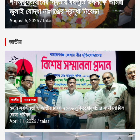
জুলাই গণঅভ্যুত্থান দিবস উপলক্ষে নারায়ণগঞ্জে
১১ দলীয় ঐক্যের সমাবেশ
August 5, 2026
talas
জাতীয়
জাতীয়
নারায়ণগঞ্জ
মহান স্বাধীনতা ও জাতীয় দিবস ২০২৬ মুক্তিযোদ্ধাদের সম্মাননা দিল
জেলা পরিষদ
April 11, 2026
talas