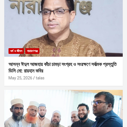
ধর্ম ও জীবন
নারায়ণগঞ্জ
আসন্ন ঈদুল আজহায় কাঁচা চামড়া সংগ্রহ ও সংরক্ষণে সর্বাত্মক প্রস্তুতি
ডিসি মো: রায়হান কবির
May 25, 2026
talas