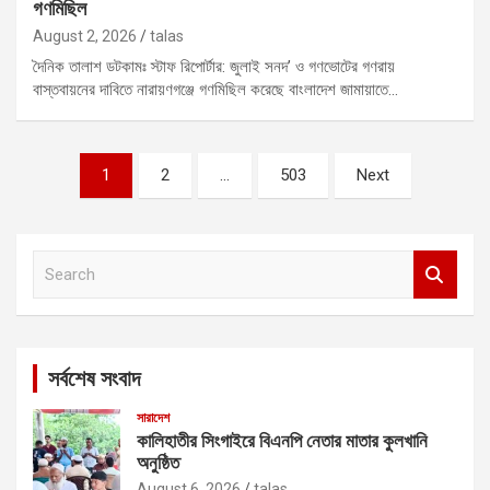
গণমিছিল
August 2, 2026
talas
দৈনিক তালাশ ডটকামঃ স্টাফ রিপোর্টার: জুলাই সনদ’ ও গণভোটের গণরায়
বাস্তবায়নের দাবিতে নারায়ণগঞ্জে গণমিছিল করেছে বাংলাদেশ জামায়াতে…
Posts
1
2
…
503
Next
pagination
S
e
a
r
c
সর্বশেষ সংবাদ
h
সারাদেশ
কালিহাতীর সিংগাইরে বিএনপি নেতার মাতার কুলখানি
অনুষ্ঠিত
August 6, 2026
talas