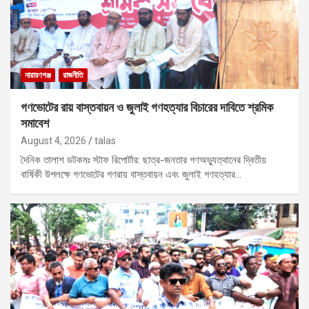
নারায়ণগঞ্জ
রাজনীতি
গণভোটের রায় বাস্তবায়ন ও জুলাই গণহত্যার বিচারের দাবিতে শ্রমিক
সমাবেশ
August 4, 2026
talas
দৈনিক তালাশ ডটকমঃ স্টাফ রিপোর্টার: ছাত্র-জনতার গণঅভ্যুত্থানের দ্বিতীয়
বার্ষিকী উপলক্ষে গণভোটের গণরায় বাস্তবায়ন এবং জুলাই গণহত্যার…