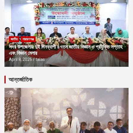
জাতীয়
নারায়ণগঞ্জ
সদর উপজেলায় দুই দিনব্যাপী ৪৭তম জাতীয় বিজ্ঞান ও প্রযুক্তি সপ্তাহ
এবং বিজ্ঞান মেলার
April 8, 2026
talas
আন্তর্জাতিক