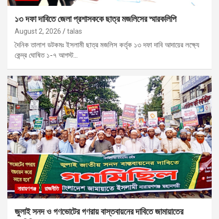
১৩ দফা দাবিতে জেলা প্রশাসককে ছাত্র মজলিসের স্মারকলিপি
August 2, 2026
talas
দৈনিক তালাশ ডটকমঃ ইসলামী ছাত্র মজলিস কর্তৃক ১৩ দফা দাবি আদায়ের লক্ষ্যে
কেন্দ্র ঘোষিত ১-৭ আগস্ট…
নারায়ণগঞ্জ
রাজনীতি
জুলাই সনদ ও গণভোটের গণরায় বাস্তবায়নের দাবিতে জামায়াতের