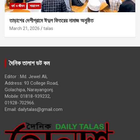
ধর্ম ও জীবন
সারাদেশ
তাড়াশের দেশীগ্রামে ঈদুল ফিতরের নামাজ অনুষ্ঠিত
March 21, 2026
talas
দৈনিক তালাশ ডট কম
Editor : Md. Jewel Ali,
Address: 93 College Road,
Golachipa, Narayangonj.
Mobile: 01818-939232,
01928-702966.
Email:
dailytalas@gmail.com