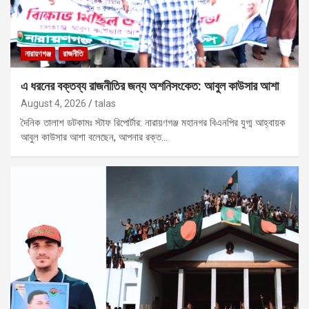
নারায়ণগঞ্জ
রাজনীতি
এ ধরনের বক্তব্য রাজনীতির জন্য অশনিসংকেত: আবুল কাউসার আশা
August 4, 2026
talas
দৈনিক তালাশ ডটকামঃ স্টাফ রিপোর্টার: নারায়ণগঞ্জ মহানগর বিএনপির যুগ্ম আহ্বায়ক
আবুল কাউসার আশা বলেছেন, আপনার রক্ত…