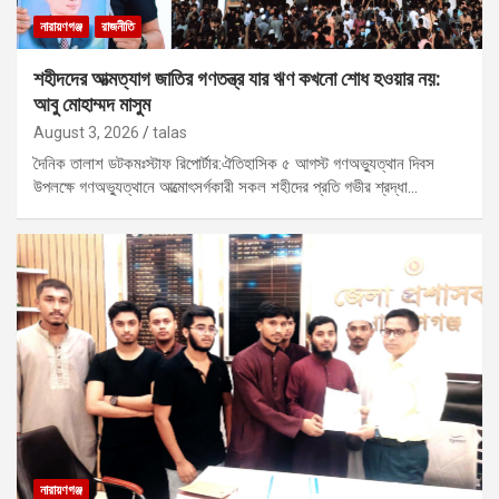
নারায়ণগঞ্জ
রাজনীতি
শহীদদের আত্মত্যাগ জাতির গণতন্ত্র যার ঋণ কখনো শোধ হওয়ার নয়:
আবু মোহাম্মদ মাসুম
August 3, 2026
talas
দৈনিক তালাশ ডটকমঃস্টাফ রিপোর্টার:ঐতিহাসিক ৫ আগস্ট গণঅভ্যুত্থান দিবস
উপলক্ষে গণঅভ্যুত্থানে আত্মোৎসর্গকারী সকল শহীদের প্রতি গভীর শ্রদ্ধা…
নারায়ণগঞ্জ