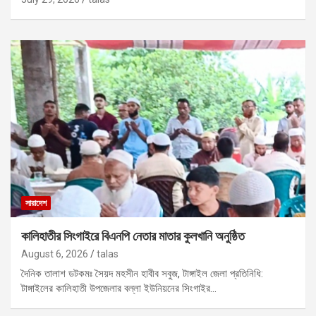
সারাদেশ
কালিহাতীর সিংগাইরে বিএনপি নেতার মাতার কুলখানি অনুষ্ঠিত
August 6, 2026
talas
দৈনিক তালাশ ডটকমঃ সৈয়দ মহসীন হাবীব সবুজ, টাঙ্গাইল জেলা প্রতিনিধি:
টাঙ্গাইলের কালিহাতী উপজেলার বল্লা ইউনিয়নের সিংগাইর…