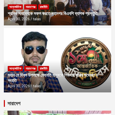
আন্তর্জাতিক
নারায়ণগঞ্জ
রাজনীতি
শ্রমিক সমাবেশকে সফল করতে মহানগর বিএনপি ব্যাপক প্রস্তুতি
April 30, 2026
talas
আন্তর্জাতিক
নারায়ণগঞ্জ
রাজনীতি
মহান মে দিবস উপলক্ষে মেহনতি মানুষকে শিকদার বাপ্পির শুভেচ্ছা ও
সংহতি
April 30, 2026
talas
সারাদেশ