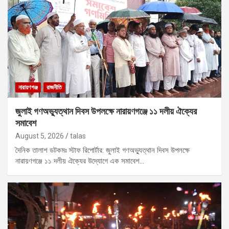
নারায়ণগঞ্জ
রাজনীতি
জুলাই গণঅভ্যুত্থান দিবস উপলক্ষে নারায়ণগঞ্জে ১১ দলীয় ঐক্যের
সমাবেশ
August 5, 2026
talas
দৈনিক তালাশ ডটকমঃ স্টাফ রিপোর্টার: জুলাই গণঅভ্যুত্থান দিবস উপলক্ষে
নারায়ণগঞ্জে ১১ দলীয় ঐক্যের উদ্যোগে এক সমাবেশ…