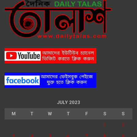
JULY 2023
M
T
W
T
F
S
S
1
2
3
4
5
6
7
8
9