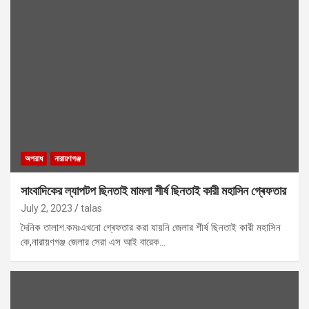
অপরাধ
নারায়ণগঞ্জ
সাংবাদিকের ল্যাপটপ ছিনতাই মামলা শীর্ষ ছিনতাই কারী মহাসিন গ্ৰেফতার
July 2, 2023
talas
দৈনিক তালাশ.কমঃএখনো গ্ৰেফতার করা যায়নি জেলার শীর্ষ ছিনতাই কারী মহাসিন
কে,নারায়ণগঞ্জ জেলার সেরা এস আই বারেক…