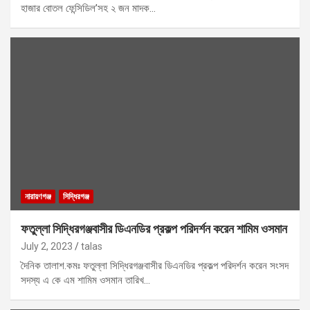
হাজার বোতল ফেন্সিডিল’সহ ২ জন মাদক…
নারায়ণগঞ্জ
সিদ্ধিরগঞ্জ
ফতুল্লা সিদ্ধিরগঞ্জবাসীর ডিএনডির প্রকল্প পরিদর্শন করেন শামিম ওসমান
July 2, 2023
talas
দৈনিক তালাশ.কমঃ ফতুল্লা সিদ্ধিরগঞ্জবাসীর ডিএনডির প্রকল্প পরিদর্শন করেন সংসদ
সদস্য এ কে এম শামিম ওসমান তারিখ…