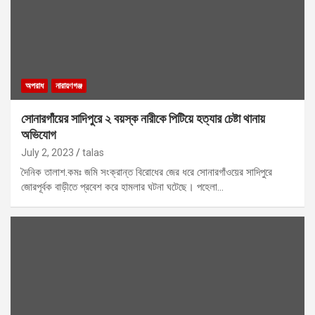
অপরাধ
নারায়ণগঞ্জ
সোনারগাঁয়ের সাদিপুরে ২ বয়স্ক নারীকে পিটিয়ে হত্যার চেষ্টা থানায়
অভিযোগ
July 2, 2023
talas
দৈনিক তালাশ.কমঃ জমি সংক্রান্ত বিরোধের জের ধরে সোনারগাঁওয়ের সাদিপুরে
জোরপূর্বক বাড়ীতে প্রবেশ করে হামলার ঘটনা ঘটেছে। পহেলা…