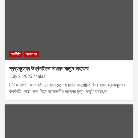
অর্থনীতি
নারায়ণগঞ্জ
দ্রব্যমূল্যের ঊর্ধ্বগতিতে সাধারণ মানুষে হাহাকার
July 2, 2023
talas
দৈনিক তালাশ.কমঃ বর্তমানে বাংলাদেশে সবচেয়ে আলোচিত বিষয় হচ্ছে দ্রব্যমূল্যের
ঊর্ধ্বগতি।সারা দেশে নিত্যপ্রয়োজনীয় দ্রব্যের মূল্য বেড়েই যাচ্ছে,যা…