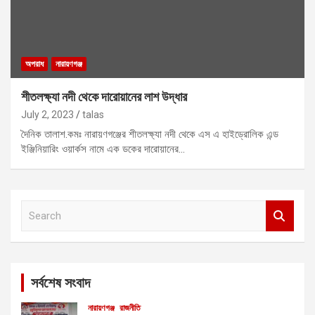
অপরাধ
নারায়ণগঞ্জ
শীতলক্ষ্যা নদী থেকে দারোয়ানের লাশ উদ্ধার
July 2, 2023
talas
দৈনিক তালাশ.কমঃ নারায়ণগঞ্জের শীতলক্ষ্যা নদী থেকে এস এ হাইড্রোলিক এন্ড
ইঞ্জিনিয়ারিং ওয়ার্কস নামে এক ডকের দারোয়ানের…
S
e
a
r
c
সর্বশেষ সংবাদ
h
নারায়ণগঞ্জ
রাজনীতি