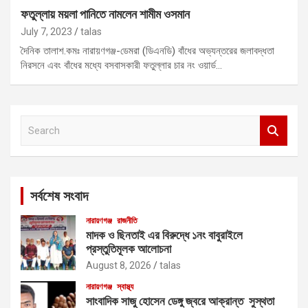
ফতুল্লায় ময়লা পানিতে নামলেন শামীম ওসমান
July 7, 2023
talas
দৈনিক তালাশ.কমঃ নারায়ণগঞ্জ-ডেমরা (ডিএনডি) বাঁধের অভ্যন্তরের জলাবদ্ধতা
নিরসনে এবং বাঁধের মধ্যে বসবাসকারী ফতুল্লার চার নং ওয়ার্ড…
S
e
a
r
c
সর্বশেষ সংবাদ
h
নারায়ণগঞ্জ
রাজনীতি
মাদক ও ছিনতাই এর বিরুদ্ধে ১নং বাবুরাইলে
প্রস্তুতিমূলক আলোচনা
August 8, 2026
talas
নারায়ণগঞ্জ
স্বাস্থ্য
সাংবাদিক সাজু হোসেন ডেঙ্গু জ্বরে আক্রান্ত সুস্থতা