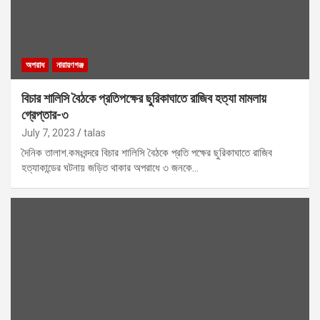
অপরাধ
নারায়ণগঞ্জ
বিচার শালিসি বৈঠকে প্রতিপক্ষের ছুরিকাঘাতে রাজিব হত্যা মামলায়
গ্রেপ্তার-৩
July 7, 2023
talas
দৈনিক তালাশ.কমঃবন্দরে বিচার শালিসি বৈঠকে প্রতি পক্ষের ছুরিকাঘাতে রাজিব
হত্যাকান্ডের ঘটনায় জড়িত থাকার অপরাধে ৩ জনকে…