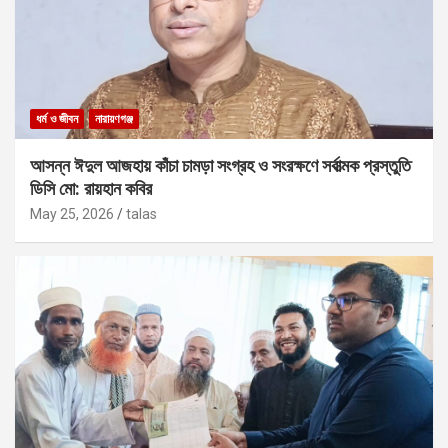
ধর্ম ও জীবন
নারায়ণগঞ্জ
আসন্ন ঈদুল আজহায় কাঁচা চামড়া সংগ্রহ ও সংরক্ষণে সর্বাত্মক প্রস্তুতি
ডিসি মো: রায়হান কবির
May 25, 2026
talas