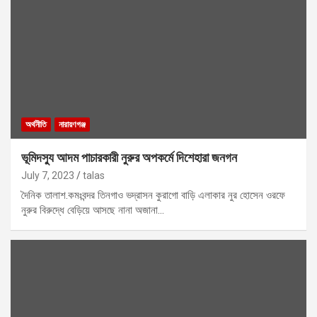
অর্থনীতি
নারায়ণগঞ্জ
ভূমিদস্যু আদম পাচারকারী নুরুর অপকর্মে দিশেহারা জনগন
July 7, 2023
talas
দৈনিক তালাশ.কমঃবন্দর তিনগাও ভদ্রাসন কুরাগো বাড়ি এলাকার নুর হোসেন ওরফে
নুরুর বিরুদ্ধে বেড়িয়ে আসছে নানা অজানা…