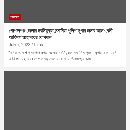
সারাদেশ
গোপালগঞ্জ জেলার নবনিযুক্ত সন্মানিত পুলিশ সুপার জনাব আল-বেলী
আফিফা মহোদয়ের যোগদান
July 7, 2023
talas
দৈনিক তালাশ.কমঃগোপালগঞ্জ জেলার নবনিযুক্ত সম্মানিত পুলিশ সুপার আল- বেলী
আফিফা মহোদয়ের গোপালগঞ্জ জেলায় যোগদান উপলক্ষ্যে আজ…