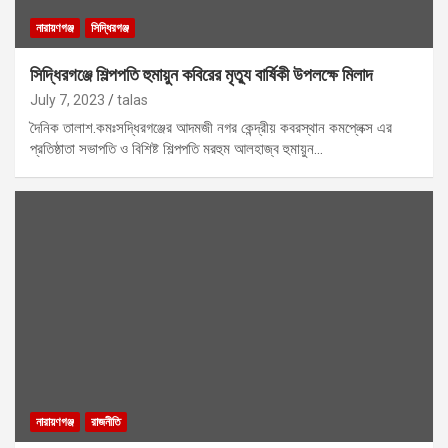
নারায়ণগঞ্জ
সিদ্ধিরগঞ্জ
সিদ্ধিরগঞ্জে শিল্পপতি হুমায়ুন কবিরের মৃত্যু বার্ষিকী উপলক্ষে মিলাদ
July 7, 2023
talas
দৈনিক তালাশ.কমঃসদ্ধিরগঞ্জের আদমজী নগর কেন্দ্রীয় কবরস্থান কমপ্লেক্স এর
প্রতিষ্ঠাতা সভাপতি ও বিশিষ্ট শিল্পপতি মরহুম আলহাজ্ব হুমায়ুন…
নারায়ণগঞ্জ
রাজনীতি