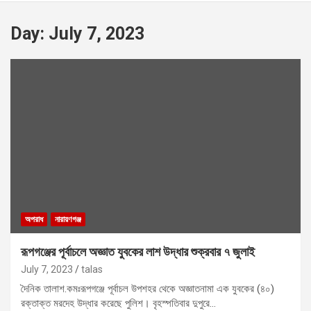
Day:
July 7, 2023
অপরাধ
নারায়ণগঞ্জ
রূপগঞ্জের পূর্বাচলে অজ্ঞাত যুবকের লাশ উদ্ধার শুক্রবার ৭ জুলাই
July 7, 2023
talas
দৈনিক তালাশ.কমঃরূপগঞ্জে পূর্বাচল উপশহর থেকে অজ্ঞাতনামা এক যুবকের (৪০)
রক্তাক্ত মরদেহ উদ্ধার করেছে পুলিশ। বৃহস্পতিবার দুপুরে…