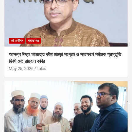
ধর্ম ও জীবন
নারায়ণগঞ্জ
আসন্ন ঈদুল আজহায় কাঁচা চামড়া সংগ্রহ ও সংরক্ষণে সর্বাত্মক প্রস্তুতি
ডিসি মো: রায়হান কবির
May 25, 2026
talas