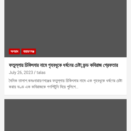
অপরাধ
নারায়ণগঞ্জ
ফতুল্লায় চিকিৎসার নামে গৃহবধূকে ধর্ষনের চেষ্টা,ভন্ড কবিরাজ গ্রেফতার
July 26, 2023
talas
দৈনিক তালাশ.কমঃনারায়ণগঞ্জের ফতুল্লায় চিকিৎসার নামে এক গৃহবধূকে ধর্ষণের চেষ্টা
করায় ভণ্ড এক কবিরাজকে গণপিটুনি দিয়ে পুলিশে…