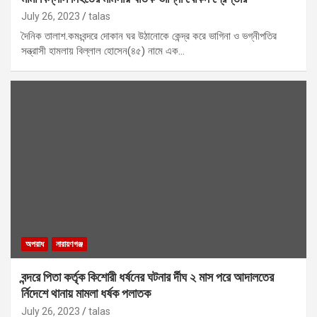
July 26, 2023
talas
দৈনিক তালাশ.কমঃবন্দরে দোকান ঘর উঠানোকে কেন্দ্র করে ভাগিনা ও ভগ্নীপতির
সন্ত্রাসী হামলায় বিল্লাল হোসেন(৪৫) নামে এক…
অপরাধ
নারায়ণগঞ্জ
বন্দরে পিতা কর্তৃক কিশোরী ধর্ষনের ঘটনার র্দীঘ ২ মাস পরে আদালতের
র্নিদেশে থানায় মামলা ধর্ষক পলাতক
July 26, 2023
talas