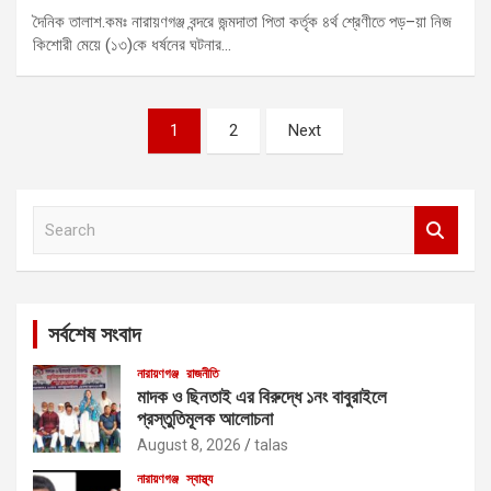
দৈনিক তালাশ.কমঃ নারায়ণগঞ্জ বন্দরে জন্মদাতা পিতা কর্তৃক ৪র্থ শ্রেণীতে পড়–য়া নিজ
কিশোরী মেয়ে (১৩)কে ধর্ষনের ঘটনার…
Posts
1
2
Next
pagination
S
e
a
r
c
সর্বশেষ সংবাদ
h
নারায়ণগঞ্জ
রাজনীতি
মাদক ও ছিনতাই এর বিরুদ্ধে ১নং বাবুরাইলে
প্রস্তুতিমূলক আলোচনা
August 8, 2026
talas
নারায়ণগঞ্জ
স্বাস্থ্য