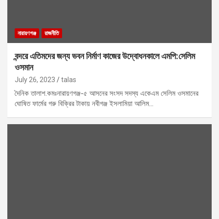
নারায়ণগঞ্জ
রাজনীতি
বন্দরে এতিমদের জন্য ভবন নির্মাণ কাজের উদ্বোধনকালে এমপি:সেলিম
ওসমান
July 26, 2023
talas
দৈনিক তালাশ.কমঃনারায়ণগঞ্জ-৫ আসনের সংসদ সদস্য একেএম সেলিম ওসমানের
ঘোষিত ফার্মের গরু বিক্রির টাকায় নবীগঞ্জ ইসলামিয়া আলিম…