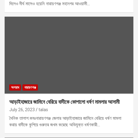
দিলেও দীর্ঘ মাসেও হয়েনি নারায়ণগঞ্জ মহানগর আওয়ামী…
অপরাধ
নারায়ণগঞ্জ
আড়াইহাজারে জামিনে বেরিয়ে বাদীকে কোপালো ধর্ষণ মামলার আসামী
July 26, 2023
talas
দৈনিক তালাশ.কমঃনারায়ণগঞ্জ জেলার আড়াইহাজারে জামিনে বেরিয়ে ধর্ষণ মামলা
করায় বাদীকে কুপিয়ে গুরুতর জখম করেছে অভিযুক্ত ধর্ষণকারী…