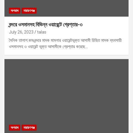
অপরাধ
নারায়ণগঞ্জ
বন্দরে ওসমানসহ বিভিন্ন ওয়ারেন্টে গ্রেপ্তার-৩
July 26, 2023
talas
দৈনিক তালাশ.কমঃবন্দরে মাদক মামলার ওয়ারেন্টভূক্ত আসামী চিহিৃত মাদক ব্যবসায়ী
ওসমানসহ ৩ ওয়ারেন্ট ভূক্ত আসামীকে গ্রেপ্তার করেছে…
অপরাধ
নারায়ণগঞ্জ