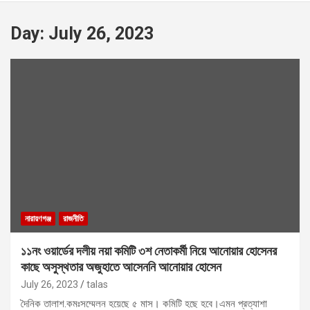
Day:
July 26, 2023
নারায়ণগঞ্জ
রাজনীতি
১১নং ওয়ার্ডের দলীয় নয়া কমিটি ৩শ নেতাকর্মী নিয়ে আনোয়ার হোসেনর
কাছে অসুস্থতার অজুহাতে আসেননি আনোয়ার হোসেন
July 26, 2023
talas
দৈনিক তালাশ.কমঃসম্মেলন হয়েছে ৫ মাস। কমিটি হছে হবে।এমন প্রত্যাশা