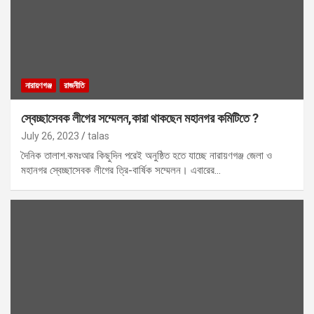
নারায়ণগঞ্জ
রাজনীতি
স্বেচ্ছাসেবক লীগের সম্মেলন,কারা থাকছেন মহানগর কমিটিতে ?
July 26, 2023
talas
দৈনিক তালাশ.কমঃআর কিছুদিন পরেই অনুষ্ঠিত হতে যাচ্ছে নারায়ণগঞ্জ জেলা ও
মহানগর স্বেচ্ছাসেবক লীগের ত্রি-বার্ষিক সম্মেলন। এবারের…