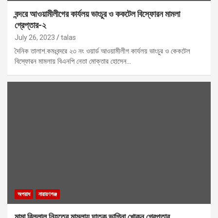
বন্দরে আওয়ামীলীগের কার্যলয় ভাংচুর ও ককটেল বিস্ফোরন মামলা
গ্রেপ্তার-২
July 26, 2023
talas
দৈনিক তালাশ.কমঃবন্দরে ২৩ নং ওয়ার্ড আওয়ামীলীগ কার্যলয় ভাংচুর ও কেকটেল
বিস্ফোরন মামলায় বিএনপি নেতা মোক্তার হোসেন…
অপরাধ
নারায়ণগঞ্জ
মামা বিল্লাল নিহতের মামলায় ঘাতক ভাগ্নিা খোকন গ্রেপ্তার