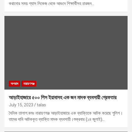
করানোর সময় গ্যাস লিকেজ থেকে আগুনে শিক্ষার্থীসহ চারজন…
অপরাধ
নারায়ণগঞ্জ
আড়াইহাজারে ৫০০ পিস ইয়াবাসহ এক জন মাদক ব্যবসায়ী গ্রেফতার
July 15, 2023
talas
দৈনিক তালাশ.কমঃ নারায়ণগঞ্জ আড়াইহাজারে এক ব্যাক্তিকে আটক করেছে পুলিশ।
তাদের দাবি আটককৃত ব্যাক্তি মাদক ব্যবসায়ী।শুক্রবার (১৪ জুলাই)…