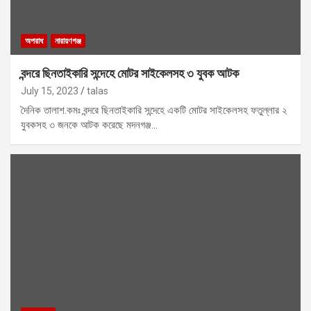
অপরাধ
নারায়ণগঞ্জ
বন্দরে ছিনতাইকারি সন্দেহে মোটর সাইকেলসহ ৩ যুবক আটক
July 15, 2023
talas
দৈনিক তালাশ.কমঃ বন্দরে ছিনতাইকারি সন্দেহে একটি মোটর সাইকেলসহ ফতুল্লার ২
যুবকসহ ৩ জনকে আটক করেছে মদনগঞ্জ…