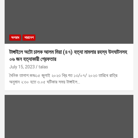
অপরাধ
সারাদেশ
টাঙ্গাইলে অটো চালক আলম মিয়া (৪৭) হত্যা মামলার রহস্য উদঘাটনসহ
০৬ জন হত্যাকারী গ্রেফতার
July 15, 2023
talas
দৈনিক তালাশ.কমঃ১৫ জুলাই ২০২৩ খ্রি.গত ১৩/০৭/ ২০২৩ তারিখে রাত্রি
অনুমান ২:৩০ হতে ৩.০৫ ঘটিকার সময় টাঙ্গাইল…