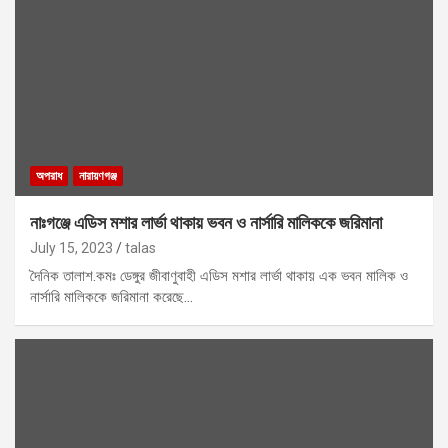
অপরাধ
নারায়ণগঞ্জ
নাঃগঞ্জে এডিস মশার লার্ভা থাকায় ভবন ও নার্সারি মালিককে জরিমানা
July 15, 2023
talas
দৈনিক তালাশ.কমঃ ডেঙ্গুর জীবাণুবাহী এডিস মশার লার্ভা থাকায় এক ভবন মালিক ও
নার্সারি মালিককে জরিমানা করেছে…