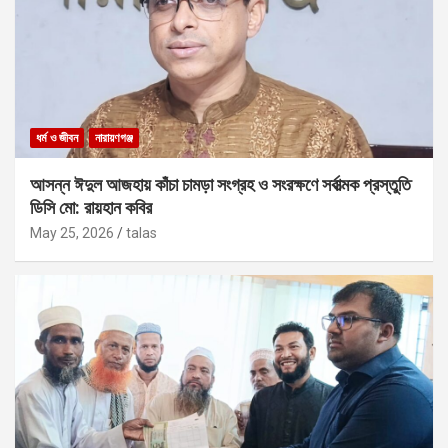
ধর্ম ও জীবন
নারায়ণগঞ্জ
আসন্ন ঈদুল আজহায় কাঁচা চামড়া সংগ্রহ ও সংরক্ষণে সর্বাত্মক প্রস্তুতি
ডিসি মো: রায়হান কবির
May 25, 2026
talas