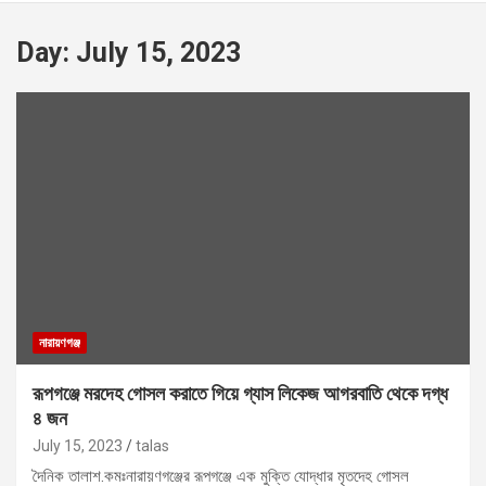
Day:
July 15, 2023
নারায়ণগঞ্জ
রূপগঞ্জে মরদেহ গোসল করাতে গিয়ে গ্যাস লিকেজ আগরবাতি থেকে দগ্ধ
৪ জন
July 15, 2023
talas
দৈনিক তালাশ.কমঃনারায়ণগঞ্জের রূপগঞ্জে এক মুক্তি যোদ্ধার মৃতদেহ গোসল