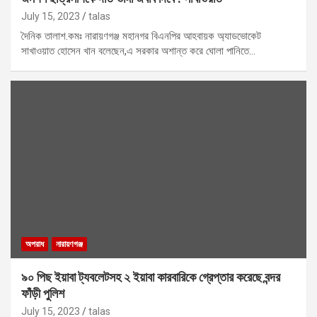
July 15, 2023
talas
দৈনিক তালাশ.কমঃ নারায়ণগঞ্জ মহানগর বিএনপির আহবায়ক অ্যাডভোকেট
সাখাওয়াত হোসেন খান বলেছেন,এ সরকার অশান্ত করে ঘোলা পানিতে…
অপরাধ
নারায়ণগঞ্জ
৯০ পিছ ইয়াবা ট্যবলেটসহ ২ ইয়াবা কারবারিকে গ্রেপ্তার করেছে বন্দর
ফাঁড়ী পুলিশ
July 15, 2023
talas