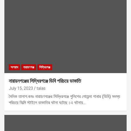
অপরাধ
নারায়ণগঞ্জ
সিদ্ধিরগঞ্জ
নারায়নগঞ্জের সিদ্ধিরগঞ্জে ডিবি পরিচয়ে ডাকাতি
July 15, 2023
talas
দৈনিক তালাশ.কমঃ নারায়ণগঞ্জের সিদ্ধিরগঞ্জে পুলিশের গোয়েন্দা শাখার (ডিবি) সদস্য
পরিচয়ে ফিল্মি স্টাইলে ডাকাতির ঘটনা ঘটেছে।এ ঘটনায়…