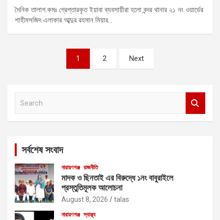
দৈনিক তালাশ.কমঃ গ্রেপ্তারকৃত ইয়াবা ব্যবসায়ীরা হলো বন্দর থানার ২১ নং ওয়ার্ডের
শাহীমসজিদ এলাকার আব্দুর রহমান মিয়ার…
Posts
1
2
Next
pagination
S
e
a
r
c
সর্বশেষ সংবাদ
h
নারায়ণগঞ্জ
রাজনীতি
মাদক ও ছিনতাই এর বিরুদ্ধে ১নং বাবুরাইলে
প্রস্তুতিমূলক আলোচনা
August 8, 2026
talas
নারায়ণগঞ্জ
স্বাস্থ্য