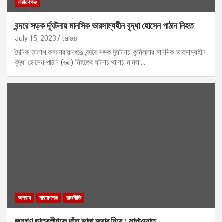
নারায়ণগঞ্জ
বন্দরে সড়ক র্দূঘটনায় মানসিক ভারসাম্যহীন বৃদ্ধা হোসেন পাঠান নিহত
July 15, 2023
talas
দৈনিক তালাশ.কমঃনারায়নগঞ্জে বন্দরে সড়ক র্দূঘটনায় কুমিল্লার মানসিক ভারসাম্যহীন
বৃদ্ধা হোসেন পাঠান (৬৫) নিহতের ঘটনায় থানায় মামলা…
অপরাধ
নারায়ণগঞ্জ
রাজনীতি
জনগণ ছাত্রলীগকে দাঁত ভাঙ্গা জবাব দিবে : সাখাওয়াত