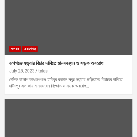
অপরাধ
নারায়ণগঞ্জ
রূপগঞ্জে হত্যার বিচার দাবিতে মানববন্ধন ও সড়ক অবরোধ
July 28, 2023
talas
দৈনিক তালাশ.কমঃরূপগঞ্জে হাবিবুর রহমান সবুর হত্যায় জড়িতদের বিচারের দাবিতে
দাউদপুর এলাকায় মানববন্ধন বিক্ষোভ ও সড়ক অবরোধ…