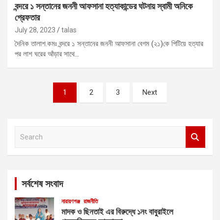
বন্দরে ১ সন্তানের জননী আফসানা হত্যাকান্ডের ঘটনায় স্বামী অনিকে
গ্রেফতার
July 28, 2023
talas
দৈনিক তালাশ.কমঃ বন্দরে ১ সন্তানের জননী আফসানা বেগম (২১)কে পিটিয়ে হত্যার
পর লাশ ঘরের আঁড়ার সাথে…
Posts
1
2
3
Next
pagination
S
e
a
r
c
সর্বশেষ সংবাদ
h
নারায়ণগঞ্জ
রাজনীতি
মাদক ও ছিনতাই এর বিরুদ্ধে ১নং বাবুরাইলে