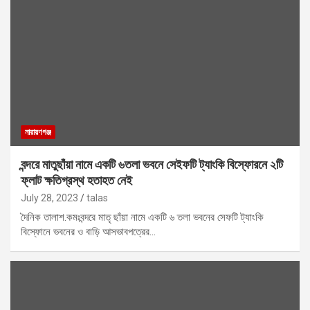
নারায়ণগঞ্জ
বন্দরে মাতুছাঁয়া নামে একটি ৬তলা ভবনে সেইফটি ট্যাংকি বিস্ফোরনে ২টি
ফ্লাট ক্ষতিগ্রস্থ হতাহত নেই
July 28, 2023
talas
দৈনিক তালাশ.কমঃবন্দরে মাতৃ ছাঁয়া নামে একটি ৬ তলা ভবনের সেফটি ট্যাংকি
বিস্ফোনে ভবনের ও বাড়ি আসভাবপত্রের…