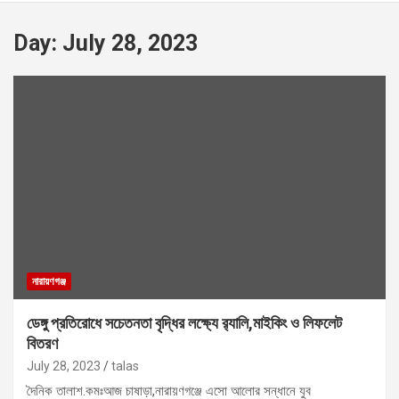
Day:
July 28, 2023
নারায়ণগঞ্জ
ডেঙ্গু প্রতিরোধে সচেতনতা বৃদ্ধির লক্ষ্যে র‌্যালি,মাইকিং ও লিফলেট
বিতরণ
July 28, 2023
talas
দৈনিক তালাশ.কমঃআজ চাষাড়া,নারায়ণগঞ্জে এসো আলোর সন্ধানে যুব