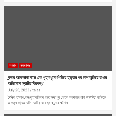
অপরাধ
নারায়ণগঞ্জ
বন্দরে আফসানা নামে এক গৃহ বধূকে পিটিয়ে হত্যার পর লাশ ঝুলিয়ে রাখার
অভিযোগ স্বামীর বিরুদ্ধে
July 28, 2023
talas
দৈনিক তালাশ.কমঃবৃহস্পতিবার রাতে মদনপুর নেহাল সরদারের বাগ ভাড়াটিয়া বাড়িতে
এ হত্যাকান্ডের ঘটনা ঘটে। এ হত্যাকান্ডের ঘটনায়…