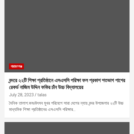
নারায়ণগঞ্জ
বন্দরে ২২টি শিক্ষা প্রতিষ্ঠানে এসএসসি পরিক্ষা ফল প্রকাশ শতভাগ পাশের
রেকর্ড নাজিম উদ্দিন ফকির চাঁন উচ্চ বিদ্যালয়ের
July 28, 2023
talas
দৈনিক তালাশ.কমঃউৎসব মুখর পরিবেশে সারা দেশের ন্যায় বন্দর উপজেলার ২২টি উচ্চ
মাধ্যমিক শিক্ষা প্রতিষ্ঠানের এসএসসি পরিক্ষার…