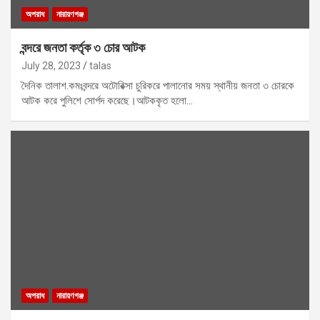
অপরাধ
নারায়ণগঞ্জ
বন্দরে জনতা কর্তৃক ৩ চোর আটক
July 28, 2023
talas
দৈনিক তালাশ.কমঃবন্দরে অটোরিক্সা চুরিকরে পালানোর সময় স্থানীয় জনতা ৩ চোরকে
আটক করে পুলিশে সোর্পদ করেছে।আটককৃত হলো…
অপরাধ
নারায়ণগঞ্জ