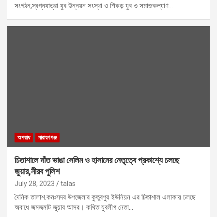
সংগঠন,স্বপ্নযাত্রা যুব উন্নয়ন সংস্থা ও শিকড় যুব ও সমাজকল্যাণ…
অপরাধ
নারায়ণগঞ্জ
চিতাশালে দাঁত ভাঙা সেলিম ও হাসানের নেতৃত্বে প্রকাশ্যে চলছে
জুয়ার,নীরব পুলিশ
July 28, 2023
talas
দৈনিক তালাশ.কমঃসদর উপজেলার কুতুবপুর ইউনিয়ন এর চিতাশাল এলাকায় চলছে
অবাধে জমজমাট জুয়ার আসর। কথিত যুবলীগ নেতা…