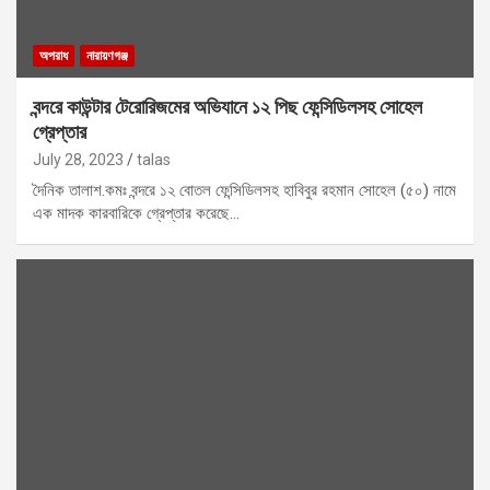
অপরাধ
নারায়ণগঞ্জ
বন্দরে কাউন্টার টেরোরিজমের অভিযানে ১২ পিছ ফেন্সিডিলসহ সোহেল
গ্রেপ্তার
July 28, 2023
talas
দৈনিক তালাশ.কমঃ বন্দরে ১২ বোতল ফেন্সিডিলসহ হাবিবুর রহমান সোহেল (৫০) নামে
এক মাদক কারবারিকে গ্রেপ্তার করেছে…