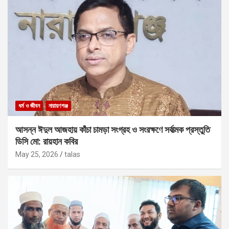
ধর্ম ও জীবন
নারায়ণগঞ্জ
আসন্ন ঈদুল আজহায় কাঁচা চামড়া সংগ্রহ ও সংরক্ষণে সর্বাত্মক প্রস্তুতি
ডিসি মো: রায়হান কবির
May 25, 2026
talas