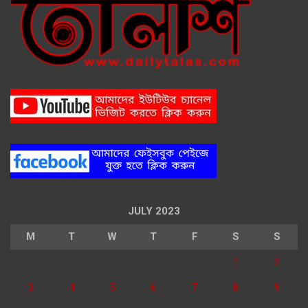
JULY 2023
M
T
W
T
F
S
S
1
2
3
4
5
6
7
8
9