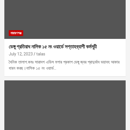
নারায়ণগঞ্জ
ডেঙ্গু প্রতিরাধ নাসিক ১৫ নং ওয়ার্ডে সপ্তাহব্যাপী কর্মসূচী
July 12, 2023
talas
দৈনিক তালাশ.কমঃ সারাদশ এডিস মশার প্রকাপ ডেঙ্গু জ্বর প্রাদুর্ভাব ভয়াবহ আকার
ধারন করছ।নাসিক ১৫ নং ওয়ার্ড…