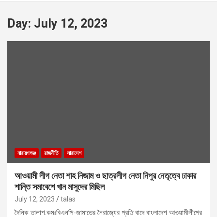
Day:
July 12, 2023
নারায়ণগঞ্জ
রাজনীতি
সারাদেশ
আওয়ামী লীগ নেতা শাহ নিজাম ও ছাত্রলীগ নেতা নিপুর নেতৃত্বে ঢাকার
শান্তি সমাবেশে খান মাসুদের মিছিল
July 12, 2023
talas
দৈনিক তালাশ.কমঃবিএনপি-জামাতের নৈরাজ্যের প্রতি বাদে বাংলাদেশ আওয়ামীলীগের