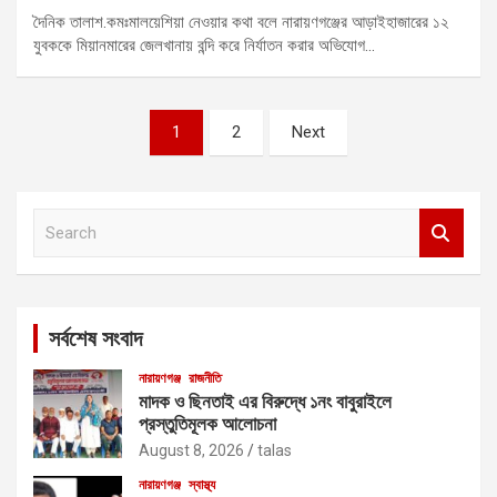
দৈনিক তালাশ.কমঃমালয়েশিয়া নেওয়ার কথা বলে নারায়ণগঞ্জের আড়াইহাজারের ১২
যুবককে মিয়ানমারের জেলখানায় বন্দি করে নির্যাতন করার অভিযোগ…
Posts
1
2
Next
pagination
S
e
a
r
c
সর্বশেষ সংবাদ
h
নারায়ণগঞ্জ
রাজনীতি
মাদক ও ছিনতাই এর বিরুদ্ধে ১নং বাবুরাইলে
প্রস্তুতিমূলক আলোচনা
August 8, 2026
talas
নারায়ণগঞ্জ
স্বাস্থ্য