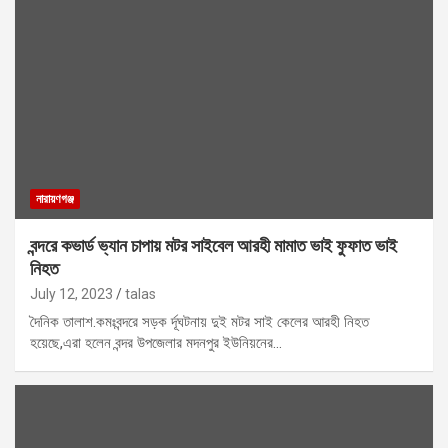
নারায়ণগঞ্জ
বন্দরে কভার্ড ভ্যান চাপায় মটর সাইবেল আরহী মামাত ভাই ফুফাত ভাই
নিহত
July 12, 2023
talas
দৈনিক তালাশ.কমঃবন্দরে সড়ক র্দূঘটনায় দুই মটর সাই কেলের আরহী নিহত
হয়েছে,এরা হলেন বন্দর উপজেলার মদনপুর ইউনিয়নের…