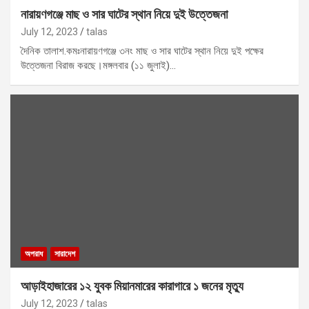
নারায়ণগঞ্জে মাছ ও সার ঘাটের স্থান নিয়ে দুই উত্তেজনা
July 12, 2023
talas
দৈনিক তালাশ.কমঃনারায়ণগঞ্জে ৩নং মাছ ও সার ঘাটের স্থান নিয়ে দুই পক্ষের
উত্তেজনা বিরাজ করছে।মঙ্গলবার (১১ জুলাই)…
অপরাধ
সারাদেশ
আড়াইহাজারের ১২ যুবক মিয়ানমারের কারাগারে ১ জনের মৃত্যু
July 12, 2023
talas