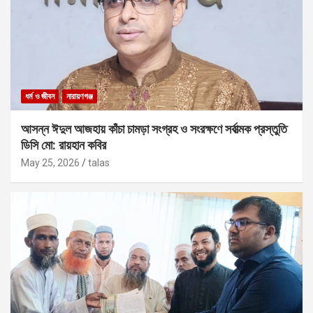
ধর্ম ও জীবন
নারায়ণগঞ্জ
আসন্ন ঈদুল আজহায় কাঁচা চামড়া সংগ্রহ ও সংরক্ষণে সর্বাত্মক প্রস্তুতি
ডিসি মো: রায়হান কবির
May 25, 2026
talas