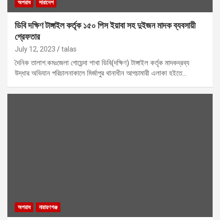
অপরাধ
সারাদেশ
ডিবি দক্ষিণ টাঙ্গাইল কর্তৃক ১৫০ পিস ইয়াবা সহ দুইজন মাদক ব্যবসায়ী
গ্রেফতার
July 12, 2023
talas
দৈনিক তালাশ.কমঃজেলা গোয়েন্দা শাখা ডিবি(দক্ষিণ) টাঙ্গাইল কর্তৃক মাদকদ্রব্য
উদ্ধার অভিযান পরিচালনাকালে মির্জাপুর থানাধীন আগচামারী এলাকা হইতে…
অপরাধ
নারায়ণগঞ্জ