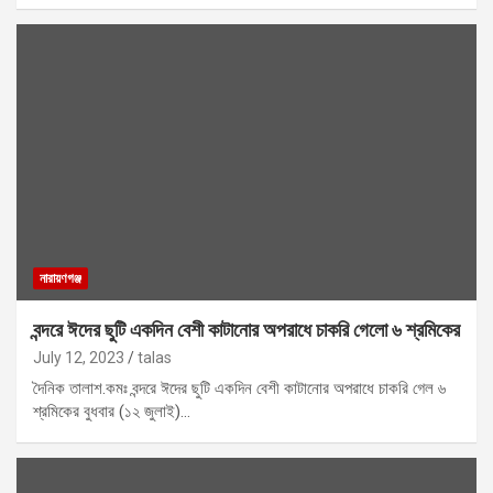
নারায়ণগঞ্জ
বন্দরে ঈদের ছুটি একদিন বেশী কাটানোর অপরাধে চাকরি গেলো ৬ শ্রমিকের
July 12, 2023
talas
দৈনিক তালাশ.কমঃ বন্দরে ঈদের ছুটি একদিন বেশী কাটানোর অপরাধে চাকরি গেল ৬
শ্রমিকের বুধবার (১২ জুলাই)…