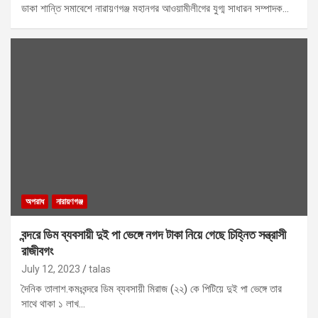
ডাকা শান্তি সমাবেশে নারায়ণগঞ্জ মহানগর আওয়ামীলীগের যুগ্ম সাধারন সম্পাদক…
অপরাধ
নারায়ণগঞ্জ
বন্দরে ডিম ব্যবসায়ী দুই পা ভেঙ্গে নগদ টাকা নিয়ে গেছে চিহ্নিত সন্ত্রাসী
রাজীবগং
July 12, 2023
talas
দৈনিক তালাশ.কমঃবন্দরে ডিম ব্যবসায়ী মিরাজ (২২) কে পিটিয়ে দুই পা ভেঙ্গে তার
সাথে থাকা ১ লাখ…