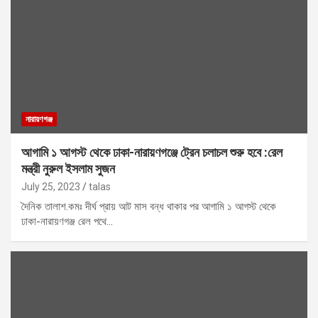
নারায়ণগঞ্জ
আগামি ১ আগস্ট থেকে ঢাকা-নারায়ণগঞ্জে ট্রেন চলাচল শুরু হবে :রেল
মন্ত্রী নুরুল ইসলাম সুজন
July 25, 2023
talas
দৈনিক তালাশ.কমঃ দীর্ঘ প্রায় আট মাস বন্ধ থাকার পর আগামি ১ আগস্ট থেকে
ঢাকা-নারায়ণগঞ্জ রেল পথে…