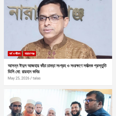
ধর্ম ও জীবন
নারায়ণগঞ্জ
আসন্ন ঈদুল আজহায় কাঁচা চামড়া সংগ্রহ ও সংরক্ষণে সর্বাত্মক প্রস্তুতি
ডিসি মো: রায়হান কবির
May 25, 2026
talas