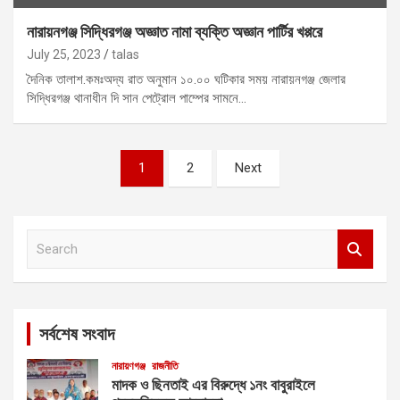
নারায়নগঞ্জ সিদ্ধিরগঞ্জ অজ্ঞাত নামা ব্যক্তি অজ্ঞান পার্টির খপ্পরে
July 25, 2023
talas
দৈনিক তালাশ.কমঃঅদ্য রাত অনুমান ১০.০০ ঘটিকার সময় নারায়নগঞ্জ জেলার
সিদ্ধিরগঞ্জ থানাধীন দি সান পেট্রোল পাম্পের সামনে…
Posts
1
2
Next
pagination
S
e
a
r
c
সর্বশেষ সংবাদ
h
নারায়ণগঞ্জ
রাজনীতি
মাদক ও ছিনতাই এর বিরুদ্ধে ১নং বাবুরাইলে