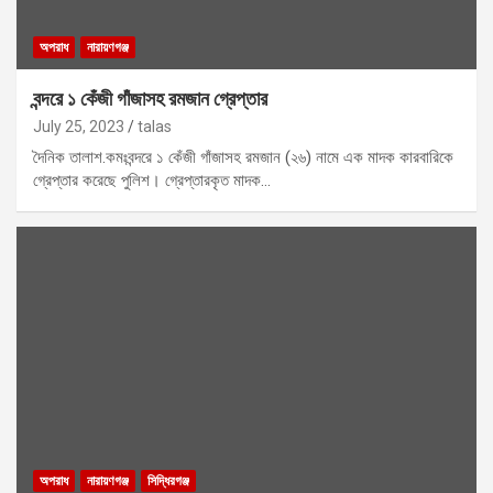
অপরাধ
নারায়ণগঞ্জ
বন্দরে ১ কেঁজী গাঁজাসহ রমজান গ্রেপ্তার
July 25, 2023
talas
দৈনিক তালাশ.কমঃবন্দরে ১ কেঁজী গাঁজাসহ রমজান (২৬) নামে এক মাদক কারবারিকে
গ্রেপ্তার করেছে পুলিশ। গ্রেপ্তারকৃত মাদক…
অপরাধ
নারায়ণগঞ্জ
সিদ্ধিরগঞ্জ