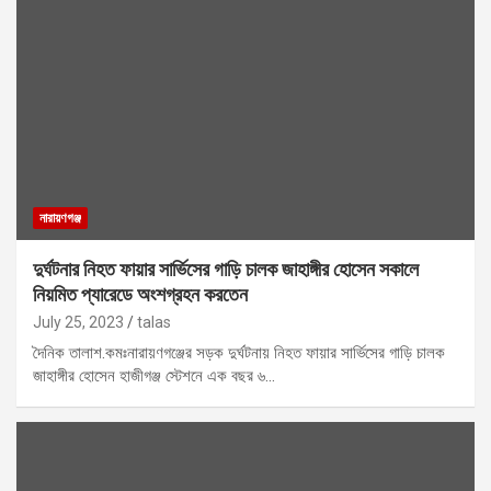
নারায়ণগঞ্জ
দুর্ঘটনার নিহত ফায়ার সার্ভিসের গাড়ি চালক জাহাঙ্গীর হোসেন সকালে
নিয়মিত প্যারেডে অংশগ্রহন করতেন
July 25, 2023
talas
দৈনিক তালাশ.কমঃনারায়ণগঞ্জের সড়ক দুর্ঘটনায় নিহত ফায়ার সার্ভিসের গাড়ি চালক
জাহাঙ্গীর হোসেন হাজীগঞ্জ স্টেশনে এক বছর ৬…