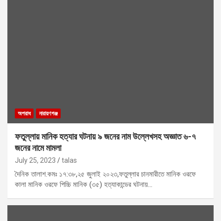
অপরাধ
নারায়ণগঞ্জ
ফতুল্লায় মানিক হত্যার ঘটনায় ৯ জনের নাম উল্লেখসহ অজ্ঞাত ৬-৭
জনের নামে মামলা
July 25, 2023
talas
দৈনিক তালাশ.কমঃ ১৭:৩৮,২৫ জুলাই ২০২৩,ফতুল্লার চানমারীতে মানিক ওরফে
কালা মানিক ওরফে পিচ্চি মানিক (৩৫) হত্যাকান্ডের ঘটনায়…