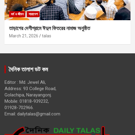
ধর্ম ও জীবন
সারাদেশ
তাড়াশের দেশীগ্রামে ঈদুল ফিতরের নামাজ অনুষ্ঠিত
March 21, 2026
talas
দৈনিক তালাশ ডট কম
Editor : Md. Jewel Ali,
Address: 93 College Road,
Golachipa, Narayangonj.
Mobile: 01818-939232,
01928-702966.
Email:
dailytalas@gmail.com