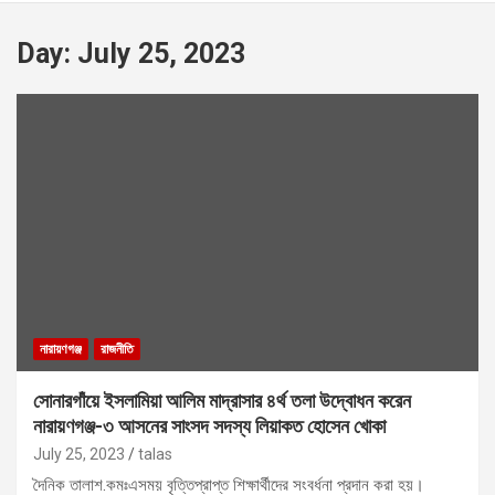
Day:
July 25, 2023
নারায়ণগঞ্জ
রাজনীতি
সোনারগাঁয়ে ইসলামিয়া আলিম মাদ্রাসার ৪র্থ তলা উদ্বোধন করেন
নারায়ণগঞ্জ-৩ আসনের সাংসদ সদস্য লিয়াকত হোসেন খোকা
July 25, 2023
talas
দৈনিক তালাশ.কমঃএসময় বৃত্তিপ্রাপ্ত শিক্ষার্থীদের সংবর্ধনা প্রদান করা হয়।