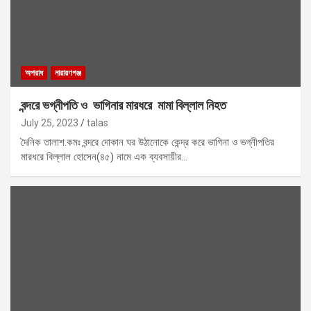
অপরাধ
নারায়ণগঞ্জ
বন্দরে ভগ্নীপতি ও ভাগিনার মারধরে মামা বিল্লাল নিহত
July 25, 2023
talas
দৈনিক তালাশ.কমঃ বন্দরে দোকান ঘর উঠানোকে কেন্দ্র করে ভাগিনা ও ভগ্নীপতির
মারধরে বিল্লাল হোসেন(৪৫) নামে এক ব্যবসায়ীর…