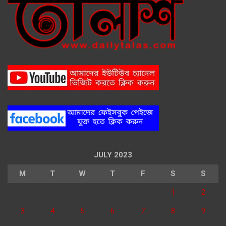
JULY 2023
M
T
W
T
F
S
S
1
2
3
4
5
6
7
8
9