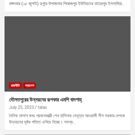
মঙ্গলবার (২৫ জুলাই) দুপুরে উপজেলার পিরোজপুর ইউনিয়নের তাহেরপুর ইসলামিয়া…
রাজনীতি
সারাদেশ
দৌলতপুরের উন্নয়নের রূপকার এমপি বাদশাহ্
July 25, 2023
talas
দৈনিক তালাশ.কমঃ প্রধানমন্ত্রী শেখ হাসিনার নেতৃত্বে আওয়ামী লীগ সরকার দেশকে
উন্নয়নের দূর্বার গতিতে এগিয়ে নিচ্ছে। সমগ্র…