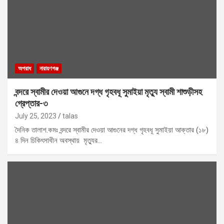
অপরাধ
নারায়ণগঞ্জ
বন্দরে স্বামীর দেওয়া আগুনে দগ্ধ গৃহবধূ সুমাইয়া মৃত্যু স্বামী শাশুড়ীসহ
গ্রেপ্তার-৩
July 25, 2023
talas
দৈনিক তালাশ.কমঃ বন্দরে স্বামীর দেওয়া আগুনের দগ্ধ গৃহবধূ সুমাইয়া আক্তার (১৮)
৪ দিন চিকিৎসাধীন অবস্থায় মৃত্যুর…