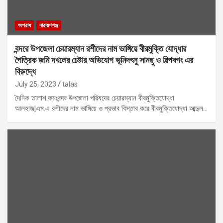
অপরাধ
নারায়ণগঞ্জ
বন্দরে উপজেলা চেয়ারম্যান রশীদের নাম ভাঙ্গিয়ে বীরমুক্তি যোদ্ধার
পৈত্রিক জমি দখলের চেষ্টার অভিযোগ ভূমিদৎসু সামছু ও বিল্পবগং এর
বিরুদ্ধে
July 25, 2023
talas
দৈনিক তালাশ.কমঃবন্দর উপজেলা পরিষদের চেয়ারম্যান বীরমুক্তিযোদ্ধা
আলহাজ¦এম.এ রশীদের নাম ভাঙ্গিয়ে ও প্রভাব বিস্তার করে বীরমুক্তিযোদ্ধা আব্দুল…