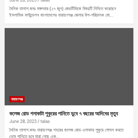
দৈনিক তালাশ.কমঃ মঙ্গলবার (২৭ জুন) জেডটিভিকে বিষয়টি নিশ্চিত করেছেন
ইসলামিক ফাউন্ডেশন বাংলাদেশের নারায়ণগঞ্জ জেলার উপ-পরিচালক মো.…
নারায়ণগঞ্জ
কলেজ রোড গলাকাটা পুকুরের পানিতে ডুবে ৭ বছরের আদিবের মৃত্যু
June 28, 2023
talas
দৈনিক তালাশ.কমঃ নারায়ণগঞ্জ শহরের কলেজ রোড এলাকায় পুকুরে গোসল করতে
নেমে পানিতে ডুবে মারা গেছে এক…