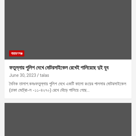
নারায়ণগঞ্জ
ফতুল্লায় পুলিশ দেখে মোটরসাইকেল রেখেই পালিয়েছে দুই যুব
June 30, 2023
talas
দৈনিক তালাশ.কমঃফতুল্লায় পুলিশ দেখে একটি কালো রংয়ের পালসার মোটরসাইকেল
(ঢাকা মেট্রো-ল -১১-৪২৭০) রেখে দৌড়ে পালিয়ে গেছে…