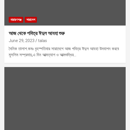
নারায়ণগঞ্জ
সারাদেশ
আজ থেকে পবিত্র ঈদুল আযহা শুরু
June 29, 2023
talas
দৈনিক তালাশ.কমঃ বৃহস্পতিবার সারাদেশে আজ পবিত্র ঈদুল আযহা উদযাপন করবে
মুসলিম সম্প্রদায়,এ দিন আত্মত্যাগ ও আত্মশুদ্ধির…