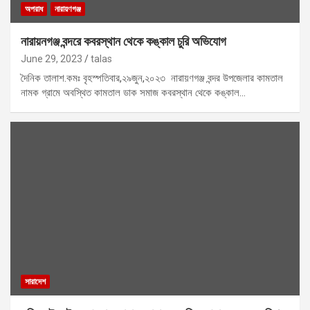
অপরাধ
নারায়ণগঞ্জ
নারায়নগঞ্জ বন্দরে কবরস্থান থেকে কঙ্কাল চুরি অভিযোগ
June 29, 2023
talas
দৈনিক তালাশ.কমঃ বৃহস্পতিবার,২৯জুন,২০২৩ নারায়ণগঞ্জ বন্দর উপজেলার কামতাল
নামক গ্রামে অবস্থিত কামতাল ডাক সমাজ কবরস্থান থেকে কঙ্কাল…
সারাদেশ