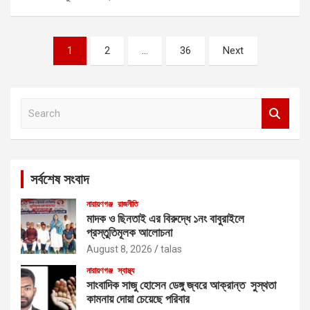
Posts
1
2
…
36
Next
pagination
S
e
a
r
c
সর্বশেষ সংবাদ
h
নারায়ণগঞ্জ
রাজনীতি
মাদক ও ছিনতাই এর বিরুদ্ধে ১নং বাবুরাইলে
প্রস্তুতিমূলক আলোচনা
August 8, 2026
talas
নারায়ণগঞ্জ
স্বাস্থ্য
সাংবাদিক সাজু হোসেন ডেঙ্গু জ্বরে আক্রান্ত সুস্থতা
কামনায় দোয়া চেয়েছে পরিবার