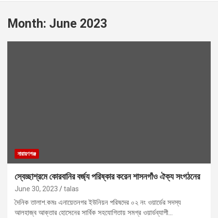
Month:
June 2023
নারায়ণগঞ্জ
স্বেচ্ছাশ্রমে কোরবানির বর্জ্য পরিষ্কার করেন শাসনগাঁও ঐক্য সংগঠনের
June 30, 2023
talas
দৈনিক তালাশ.কমঃ এনায়েতনগর ইউনিয়ন পরিষদের ০২ নং ওয়ার্ডের সদস্য
আলহাজ্ব আক্তার হোসেনের সার্বিক সহযোগিতায় সমগ্র ওয়ার্ডব্যাপী…