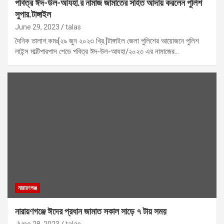
পবিত্র ঈদ-উল-আযহা.র নামাজ জামাতের সহিত আদায় করলেন পুলিশ
সুপার.টাঙ্গাইল
June 29, 2023
talas
দৈনিক তালাশ.কমঃ[২৯ জুন ২০২৩ খ্রি.]টাঙ্গাইল জেলা পুলিশের আয়োজনে পুলিশ
লাইন্স মাল্টিপারপাস শেডে পবিত্র ঈদ-উল-আযহা/২০২৩ এর নামাজের…
নারায়ণগঞ্জ
নারায়ণগঞ্জে ঈদের প্রধান জামাত সকাল সাড়ে ৭ টায় সময়
June 28, 2023
talas