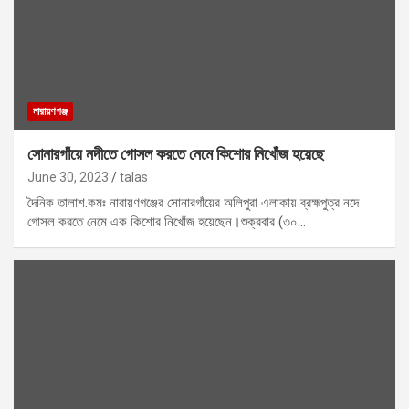
নারায়ণগঞ্জ
সোনারগাঁয়ে নদীতে গোসল করতে নেমে কিশোর নিখোঁজ হয়েছে
June 30, 2023
talas
দৈনিক তালাশ.কমঃ নারায়ণগঞ্জের সোনারগাঁয়ের অলিপুরা এলাকায় ব্রহ্মপুত্র নদে
গোসল করতে নেমে এক কিশোর নিখোঁজ হয়েছেন।শুক্রবার (৩০…