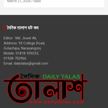
March 21, 2026
talas
দৈনিক তালাশ ডট কম
Editor : Md. Jewel Ali,
Address: 93 College Road,
Golachipa, Narayangonj.
Mobile: 01818-939232,
01928-702966.
Email:
dailytalas@gmail.com