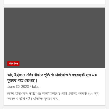
নারায়ণগঞ্জ
আড়াইহাজারে মহিষ থামাতে পুলিশের চালানো গুলি লক্ষ্যভ্রষ্ট হয়ে এক
যুবকের গায়ে লেগেছে।
June 30, 2023
talas
দৈনিক তালাশ.কমঃ নারায়ণগঞ্জ আড়াইহাজারে দুপ্তারা এলাকায় শুক্রবার (৩০ জুন)
সকালে এ ঘটনা ঘটে। গুলিবিদ্ধ যুবকের নাম…