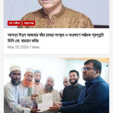
ধর্ম ও জীবন
নারায়ণগঞ্জ
আসন্ন ঈদুল আজহায় কাঁচা চামড়া সংগ্রহ ও সংরক্ষণে সর্বাত্মক প্রস্তুতি
ডিসি মো: রায়হান কবির
May 25, 2026
talas