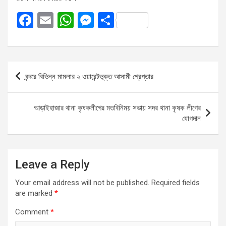
F
E
W
M
S
a
m
h
es
h
ce
ail
at
se
ar
b
s
n
e
Post
বন্দরে বিভিন্ন মামলার ২ ওয়ারেন্টভূক্ত আসামী গ্রেপ্তার
o
A
g
navigation
o
p
er
আড়াইহাজার থানা কৃষকলীগের মতবিনিময় সভায় সদর থানা কৃষক লীগের
k
p
যোগদান
Leave a Reply
Your email address will not be published.
Required fields
are marked
*
Comment
*