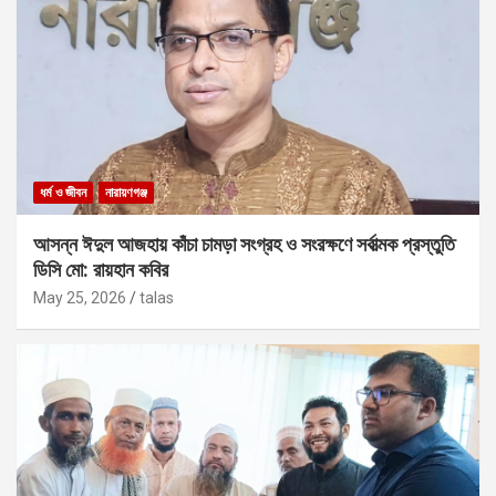
ধর্ম ও জীবন
নারায়ণগঞ্জ
আসন্ন ঈদুল আজহায় কাঁচা চামড়া সংগ্রহ ও সংরক্ষণে সর্বাত্মক প্রস্তুতি
ডিসি মো: রায়হান কবির
May 25, 2026
talas