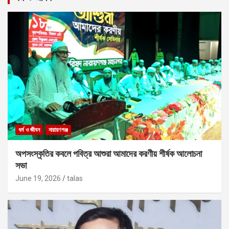
ধর্ম ও জীবন
নারায়ণগঞ্জ
অপসংস্কৃতির কবলে পবিত্র আশুরা আমাদের করণীয় শীর্ষক আলোচনা
সভা
June 19, 2026
talas