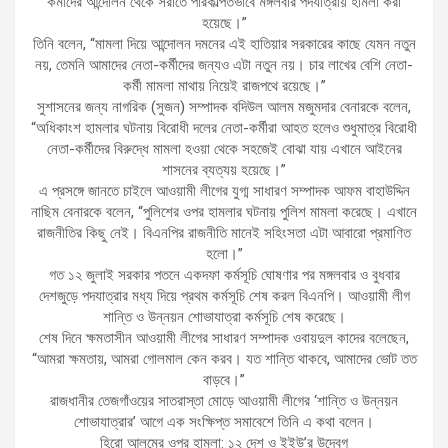
কর্মীদের আন্দোলন থেকে সরাতে পরিকল্পিতভাবে মঙ্গলবার পদযাত্রায় হামলা করা
হয়েছে।”
তিনি বলেন, “মামলা দিয়ে আন্দোলন দমনের এই হাতিয়ার সরকারের কাছে যেমন নতুন
নয়, তেমনি আমাদের নেতা-কর্মীদের জন্যও এটা নতুন নয়। চার লাখের বেশি নেতা-
কর্মী মামলা মাথায় নিয়েই রাজপথে রয়েছে।”
সুশাসনের জন্য নাগরিক (সুজন) সম্পাদক বদিউল আলম মজুমদার বেনারকে বলেন,
“অধিকাংশ হামলার ঘটনায় বিরোধী দলের নেতা-কর্মীরা আহত হলেও শুধুমাত্র বিরোধী
নেতা-কর্মীদের বিরুদ্ধে মামলা হওয়া থেকে সহজেই বোঝা যায় এখানে আইনের
শাসনের ব্যত্যয় হয়েছে।”
এ প্রসঙ্গে জানতে চাইলে আওয়ামী লীগের যুগ্ম সাধারণ সম্পাদক আফম বাহাউদ্দিন
নাছিম বেনারকে বলেন, “পুলিশের ওপর হামলার ঘটনায় পুলিশ মামলা করেছে। এখানে
রাজনীতির কিছু নেই। বিএনপির রাজনীতি মানেই সহিংসতা এটা আবারো প্রমাণিত
হলো।”
গত ১২ জুলাই সরকার পতনে একদফা কর্মসূচি ঘোষণার পর মঙ্গলবার ও বুধবার
দেশজুড়ে পদযাত্রার মধ্য দিয়ে প্রথম কর্মসূচি শেষ করল বিএনপি। আওয়ামী লীগ
শান্তি ও উন্নয়ন শোভাযাত্রা কর্মসূচি শেষ করেছে।
শেষ দিনে ক্ষমতাসীন আওয়ামী লীগের সাধারণ সম্পাদক ওবায়দুল কাদের বলেছেন,
“আমরা ক্ষমতায়, আমরা গোলমাল কেন করব। যত শান্তি থাকবে, আমাদের ভোট তত
বাড়বে।”
রাজধানীর তেজগাঁওয়ের সাতরাস্তা মোড়ে আওয়ামী লীগের ‘শান্তি ও উন্নয়ন
শোভাযাত্রার’ আগে এক সংক্ষিপ্ত সমাবেশে তিনি এ কথা বলেন।
হিরো আলমের ওপর হামলা: ১২ দেশ ও ইইউ’র উদ্বেগ