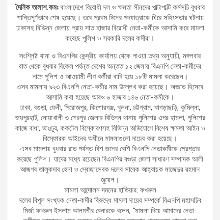
দৈনিক তালাশ.কমঃ
বাংলাদেশে বিরোধী দল ও ক্ষমতা সীনদের পাল্টাপাল্টি কর্মসূচি বুধবার
শান্তিপূর্ণভাবে শেষ হয়েছে। তবে প্রথম দিনের পদযাত্রাকে ঘিরে সহিংসতার ঘটনায়
ঢাকাসহ বিভিন্ন জেলায় প্রায় সাত হাজার বিরোধী নেতা-কর্মীকে আসামি করে মামলা
করেছে পুলিশ ও সরকারি দলের কর্মীরা।
সংশ্লিষ্ট থানা ও বিএনপির কেন্দ্রীয় কার্যালয় থেকে পাওয়া তথ্য অনুযায়ী, মঙ্গলবার
রাত থেকে বুধবার বিকেল পর্যন্ত দেশের অন্তত ১২ জেলায় বিএনপি নেতা-কর্মীদের
নামে পুলিশ ও আওয়ামী লীগ কর্মীরা বাদি হয়ে ১৮টি মামলা করেছেন।
এসব মামলায় ৯২৩ বিএনপি নেতা-কর্মীর নাম উল্লেখ করা হয়েছে। অজ্ঞাত হিসেবে
আসামি করা হয়েছে আরও ৬ হাজার ১৪৬ নেতা-কর্মীকে।
ঢাকা, বগুড়া, ফেনী, পিরোজপুর, কিশোরগঞ্জ, খুলনা, চট্টগ্রাম, খাগড়াছড়ি, কুমিল্লা,
জয়পুরহাট, নোয়াখালী ও শেরপুর জেলার বিভিন্ন থানায় পুলিশের ওপর হামলা, পুলিশের
কাজে বাধা, ভাঙচুর, ককটেল বিস্ফোরণসহ বিভিন্ন অভিযোগে বিশেষ ক্ষমতা আইন ও
বিস্ফোরক আইনের অধীনে মামলাগুলো দায়ের করা হয়েছে।
এসব মামলায় বুধবার রাত পর্যন্ত বিশ জনের বেশি বিএনপি নেতাকর্মীকে গ্রেপ্তার
করেছে পুলিশ। যাদের মধ্যে রয়েছেন বিএনপির বগুড়া জেলা সাধারণ সম্পাদক আলী
আজগর তালুকদার হেনা ও স্বেচ্ছাসেবক দলের সাবেক আহ্বায়ক মাজেদুর রহমান
জুয়েল।
মামলা আন্দোলন দমনের হাতিয়ার: ফখরুল
দলের বিপুল সংখ্যক নেতা-কর্মীর বিরুদ্ধে মামলা দায়ের সম্পর্কে বিএনপি মহাসচিব
মির্জা ফখরুল ইসলাম আলমগীর বেনারকে বলেন, “মামলা দিয়ে আমাদের নেতা-