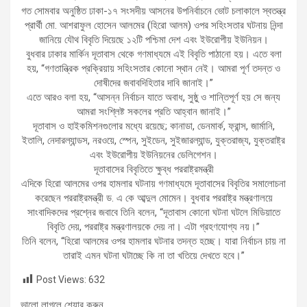
গত সোমবার অনুষ্ঠিত ঢাকা-১৭ সংসদীয় আসনের উপনির্বাচনে ভোট চলাকালে স্বতন্ত্র
প্রার্থী মো. আশরাফুল হোসেন আলমের (হিরো আলম) ওপর সহিংসতার ঘটনায় নিন্দা
জানিয়ে যৌথ বিবৃতি দিয়েছে ১২টি পশ্চিমা দেশ এবং ইউরোপীয় ইউনিয়ন।
বুধবার ঢাকার মার্কিন দূতাবাস থেকে গণমাধ্যমে এই বিবৃতি পাঠানো হয়। এতে বলা
হয়, “গণতান্ত্রিক প্রক্রিয়ায় সহিংসতার কোনো স্থান নেই। আমরা পূর্ণ তদন্ত ও
দোষীদের জবাবদিহিতার দাবি জানাই।”
এতে আরও বলা হয়, “আসন্ন নির্বাচন যাতে অবাধ, সুষ্ঠু ও শান্তিপূর্ণ হয় সে জন্য
আমরা সংশ্লিষ্ট সকলের প্রতি আহ্বান জানাই।”
দূতাবাস ও হাইকমিশনগুলোর মধ্যে রয়েছে; কানাডা, ডেনমার্ক, ফ্রান্স, জার্মানি,
ইতালি, নেদারল্যান্ডস, নরওয়ে, স্পেন, সুইডেন, সুইজারল্যান্ড, যুক্তরাজ্য, যুক্তরাষ্ট্র
এবং ইউরোপীয় ইউনিয়নের ডেলিগেশন।
দূতাবাসের বিবৃতিতে ক্ষুব্ধ পররাষ্ট্রমন্ত্রী
এদিকে হিরো আলমের ওপর হামলার ঘটনায় গণমাধ্যমে দূতাবাসের বিবৃতির সমালোচনা
করেছেন পররাষ্ট্রমন্ত্রী ড. এ কে আব্দুল মোমেন। বুধবার পররাষ্ট্র মন্ত্রণালয়ে
সাংবাদিকদের প্রশ্নের জবাবে তিনি বলেন, “দূতাবাস কোনো ঘটনা ঘটলে মিডিয়াতে
বিবৃতি দেয়, পররাষ্ট্র মন্ত্রণালয়কে দেয় না। এটা গ্রহণযোগ্য নয়।”
তিনি বলেন, “হিরো আলমের ওপর হামলার ঘটনার তদন্ত হচ্ছে। যারা নির্বাচন চায় না
তারাই এমন ঘটনা ঘটাচ্ছে কি না তা খতিয়ে দেখতে হবে।”
Post Views:
632
ভালো লাগলে শেয়ার করুন