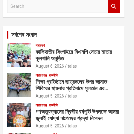
S
e
a
r
c
সর্বশেষ সংবাদ
h
সারাদেশ
কালিহাতীর সিংগাইরে বিএনপি নেতার মাতার
কুলখানি অনুষ্ঠিত
August 6, 2026
talas
নারায়ণগঞ্জ
রাজনীতি
শিক্ষা প্রতিষ্ঠানে ছাত্রদলের উপর জামাত-
শিবিরের হামলার প্রতিবাদে সুলতান এর
নেতৃত্বে বিক্ষোভ
August 5, 2026
talas
নারায়ণগঞ্জ
রাজনীতি
গণঅভ্যুত্থানের দ্বিতীয় বর্ষপূর্তি উপলক্ষে আমরা
জুলাই যোদ্ধা নাঃগঞ্জের শ্রদ্ধা নিবেদন
August 5, 2026
talas