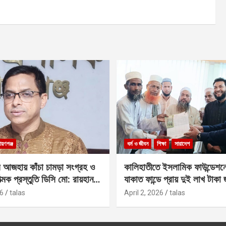
ায়ণগঞ্জ
ধর্ম ও জীবন
শিক্ষা
সারাদেশ
 আজহায় কাঁচা চামড়া সংগ্রহ ও
কালিহাতীতে ইসলামিক ফাউন্ডেশন
াত্মক প্রস্তুতি ডিসি মো: রায়হান
যাকাত ফান্ডে প্রায় দুই লাখ টাকা
6
talas
April 2, 2026
talas