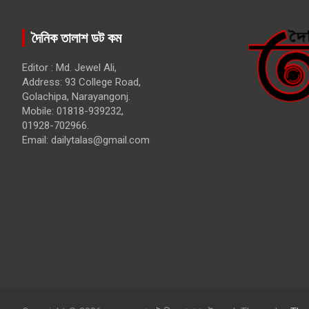
দৈনিক তালাশ ডট কম
Editor : Md. Jewel Ali,
Address: 93 College Road,
Golachipa, Narayangonj.
Mobile: 01818-939232,
01928-702966.
Email:
dailytalas@gmail.com