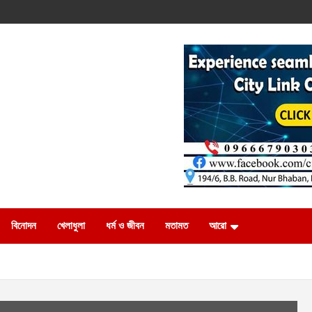
বিনোদন
খেলাধুলা
ধর্ম ও জীবন
মতামত
আরো