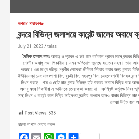
অপরাধ
নারায়ণগঞ্জ
বন্দরে বিভিন্ন জলাশয়ে কারেন্ট জালের অবাধে ব
July 21, 2023
talas
দৈনিক
তালাশ.কমঃ
আষাড় ও শ্রাবন এ দুই মাস বর্ষাকাল শ্রাবন মাসে বন্দরের ব
শ্রেণীর অসাধু মৎস শিকারীরা। এমন অভিযোগ তুলেছে সচেতন মহল। তারা আর জানিয়ে
পরেছে। এর মধ্যে দরিদ্র শ্রেণীর লোকেরা জীবিকা র্নিবরাহ করার জন্য বন্দরের বি
ইউনিয়নস্থ ১নং মাধবপাশা বিল, বুরুন্দী বিল, মহনপুর বিল, চরধলেরশ্বরী বিলসহ বন্
নিধন করছে। পরে এ ছোট মাছ বন্দরে বিভিন্ন হাট বাজারে অবাধে বিক্রি করে আসচ্ছ
অসাধু মৎস শিকারীরা এ আইনকে তোয়াক্কা করছে না। সংশ্লিষ্ট কর্তৃপক্ষ নিরব ভূমি
মাছ নিধন ও কারেন্ট জাল বিক্রি আইনগত দন্ডনীয় অপরাধ হলেও থানার বিভিন্ন হাট বাজ
দেওয়া উচিত বলে অ
Post Views:
535
ভালো লাগলে শেয়ার করুন
F
E
W
M
S