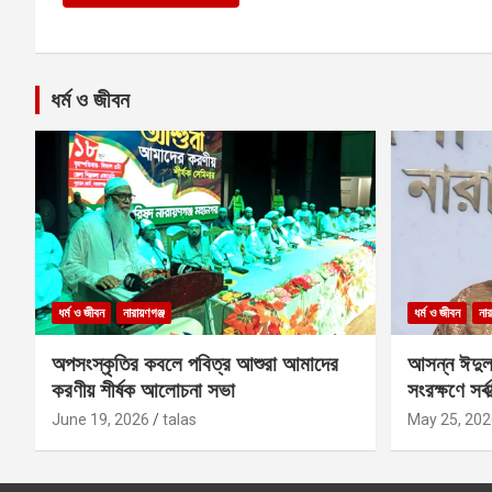
ধর্ম ও জীবন
ধর্ম ও জীবন
নারায়ণগঞ্জ
ধর্ম ও জীবন
নার
অপসংস্কৃতির কবলে পবিত্র আশুরা আমাদের
আসন্ন ঈদুল
করণীয় শীর্ষক আলোচনা সভা
সংরক্ষণে সর্ব
কবির
June 19, 2026
talas
May 25, 202