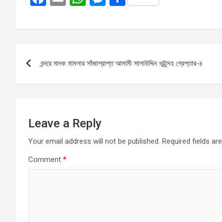
a
m
h
es
h
ce
ail
at
se
ar
b
s
n
e
Post
o
A
g
বন্দরে মাদক মামলার সাঁজাপ্রাপ্ত আসামী সালাউদ্দিন ভূট্টুসহ গ্রেপ্তার-৪
navigation
o
p
er
k
p
Leave a Reply
Your email address will not be published.
Required fields a
Comment
*