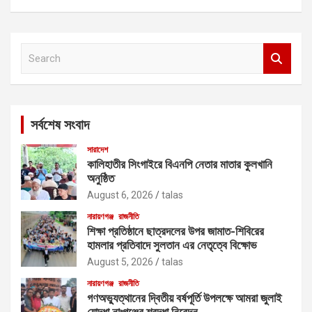
S
e
a
r
c
সর্বশেষ সংবাদ
h
সারাদেশ
কালিহাতীর সিংগাইরে বিএনপি নেতার মাতার কুলখানি
অনুষ্ঠিত
August 6, 2026
talas
নারায়ণগঞ্জ
রাজনীতি
শিক্ষা প্রতিষ্ঠানে ছাত্রদলের উপর জামাত-শিবিরের
হামলার প্রতিবাদে সুলতান এর নেতৃত্বে বিক্ষোভ
August 5, 2026
talas
নারায়ণগঞ্জ
রাজনীতি
গণঅভ্যুত্থানের দ্বিতীয় বর্ষপূর্তি উপলক্ষে আমরা জুলাই
যোদ্ধা নাঃগঞ্জের শ্রদ্ধা নিবেদন