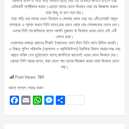
সরকারি রসিদ না দিয়ে গাড়ি কিভাবে ছেড়ে দেয়া হয় এবিষয়ে জানতে চাইলে তারা
এবিষয়টি অস্বীকার করেন।এছাড়া তাদের বেতন কিভাবে দেয়া হয় জিজ্ঞাসা করলে
তারা কিছু না বলে সরে যায়।
যারা গাড়ি ধরে তাদের বেতন কিভাবে ও কোথায় থেকে দেয়া হয় এটিএসআই আবুল
বাশারকে এ প্রশ্ন করলে তিনি বলেন,তার বেতন থেকে তার লোকজনকে বেতন দেন।
এরপর তিনি সাংবাদিককে বলেন আপনি বুঝবেন না কিভাবে ওদের বেতন দেই এটি
গোপন কথা।
এব্যাপারে চাষাড়া জোনের টিআই ইমরানকে ফোন দিলে তিনি ফোন রিসিভ করেনি।
এ বিষয়ে পুলিশ পরিদর্শক (প্রশাসন ও প্রসিকিউশন) ট্রাফিক বিভাগ নারায়ণগঞ্জ মোঃ
আব্দুল করিম শেখ মুঠোফোনে বলেন,আপনিতো জানেনই ওদের বেতন কিভাবে দেয়।
এছাড়া তিনি আরো বলেন, যারা বেতন পায় তাদের জিজ্ঞেস করেন তারা কিভাবে বেতন
পায়।
Post Views:
789
ভালো লাগলে শেয়ার করুন
F
E
W
M
S
a
m
h
es
h
ce
ail
at
se
ar
b
s
n
e
Post