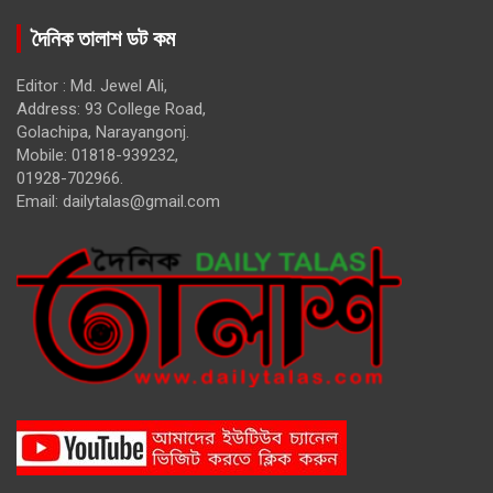
দৈনিক তালাশ ডট কম
Editor : Md. Jewel Ali,
Address: 93 College Road,
Golachipa, Narayangonj.
Mobile: 01818-939232,
01928-702966.
Email:
dailytalas@gmail.com