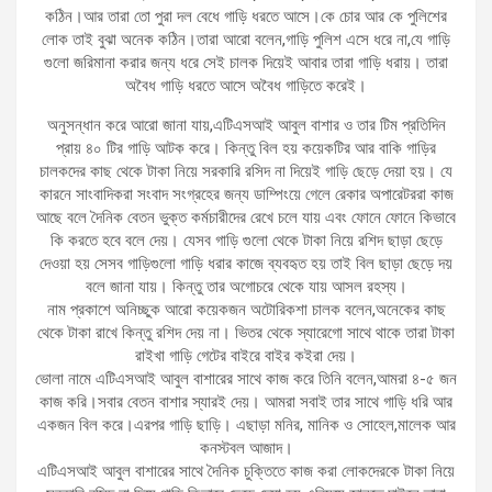
কঠিন।আর তারা তো পুরা দল বেধে গাড়ি ধরতে আসে।কে চোর আর কে পুলিশের
লোক তাই বুঝা অনেক কঠিন।তারা আরো বলেন,গাড়ি পুলিশ এসে ধরে না,যে গাড়ি
গুলো জরিমানা করার জন্য ধরে সেই চালক দিয়েই আবার তারা গাড়ি ধরায়। তারা
অবৈধ গাড়ি ধরতে আসে অবৈধ গাড়িতে করেই।
অনুসন্ধান করে আরো জানা যায়,এটিএসআই আবুল বাশার ও তার টিম প্রতিদিন
প্রায় ৪০ টির গাড়ি আটক করে। কিন্তু বিল হয় কয়েকটির আর বাকি গাড়ির
চালকদের কাছ থেকে টাকা নিয়ে সরকারি রসিদ না দিয়েই গাড়ি ছেড়ে দেয়া হয়। যে
কারনে সাংবাদিকরা সংবাদ সংগ্রহের জন্য ডাম্পিংয়ে গেলে রেকার অপারেটররা কাজ
আছে বলে দৈনিক বেতন ভুক্ত কর্মচারীদের রেখে চলে যায় এবং ফোনে ফোনে কিভাবে
কি করতে হবে বলে দেয়। যেসব গাড়ি গুলো থেকে টাকা নিয়ে রশিদ ছাড়া ছেড়ে
দেওয়া হয় সেসব গাড়িগুলো গাড়ি ধরার কাজে ব্যবহৃত হয় তাই বিল ছাড়া ছেড়ে দয়
বলে জানা যায়। কিন্তু তার অগোচরে থেকে যায় আসল রহস্য।
নাম প্রকাশে অনিচ্ছুক আরো কয়েকজন অটোরিকশা চালক বলেন,অনেকের কাছ
থেকে টাকা রাখে কিন্তু রশিদ দেয় না। ভিতর থেকে স্যারেগো সাথে থাকে তারা টাকা
রাইখা গাড়ি গেটের বাইরে বাইর কইরা দেয়।
ভোলা নামে এটিএসআই আবুল বাশারের সাথে কাজ করে তিনি বলেন,আমরা ৪-৫ জন
কাজ করি।সবার বেতন বাশার স্যারই দেয়। আমরা সবাই তার সাথে গাড়ি ধরি আর
একজন বিল করে।এরপর গাড়ি ছাড়ি। এছাড়া মনির, মানিক ও সোহেল,মালেক আর
কনস্টবল আজাদ।
এটিএসআই আবুল বাশারের সাথে দৈনিক চুক্তিতে কাজ করা লোকদেরকে টাকা নিয়ে