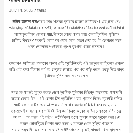
July 14, 2023
talas
দৈনিক তালাশ.কমঃ
নারায়ণগঞ্জ শহরের ব্যাটারি চালিত অটোরিকশা ধরো,টাকা নেও
আর ছাড়ো জরিমানার সব অর্থই কি সরকারি কোষাগারে সঠিকভাবে জমা হয়?জরিমানা
আদায়কৃত টাকা কোথায় যায়,কিভাবে চলছে নারায়ণগঞ্জ জেলা ট্রাফিক পুলিশের
ডাম্পিং বিভাগে? সরকারি কোষাগার থেকে কোন বেতন দেয়া হয় কি রেকারের সাথে
থাকা লোকদের?এইরকম প্রশ্ন ঘুরপাক খাচ্ছে জনমনে।
তাছাড়াও ডাম্পিংয়ে দালালের অভাব নেই প্রতিনিয়তই এই চক্রের ব্যক্তিগত কোনো
গাড়ি নেই তারা স্টিকার লাগিয়ে রাস্তায় চালাছে শত শত গাড়ি ধরলে ছেড়ে দিতে বাধ্য
ট্রাফিক পুলিশ এরা কাদের লোক
শহর কে যানজট মুক্ত করতে জেলা ট্রাফিক পুলিশের বিভিন্ন পদক্ষেপের পাশাপাশি
রয়েছে রেকার টিম। ৪টি রেকার টিম প্রতিদিন শহরে প্রবেশ নিষেধ ব্যাটারি চালিত
অটোরিকশা আটক করে ডাম্পিংয়ে নিয়ে যায় এরপর জরিমানা করে ছেড়ে দেয়।
ভুক্তভোগীরা বলেন, সব গাড়িরই বিল হয় কিন্তু অনেক গাড়ির চালককে রশিদ দেয়া
হয় না। যার ফলে এই অবৈধ অটোরিকশা গুলো পূনরায় শহরে প্রবেশ করে।যে
কারনে ভোগান্তির শিকার হতে হচ্ছে ও যানজট থেকে মুক্তি পাচ্ছে না
নারায়ণগঞ্জবাসী।এর শেষ কোথায়?কেউই জানে না। এই যানজট থেকে মুক্তি ও