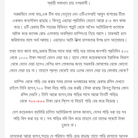
স্থায়ী সমাধান চায় নগরবাসী।
সরজমিনে দেখা যায়,এক টিম যার নেতৃত্ব দেন এটিএসআই আবুল বাশারের টিমে
একজন কনস্টেবল রয়েছে। কিন্তু এছাড়া প্রতিদিন বেতনে আরো ৪-৫ জন কাজ
করে। ৪টি রেকার টিম শহরের বিভিন্ন পয়েন্ট থেকে অবৈধ অটোরিকশা গুলোকে
আটক করে কলেজ রোড এলাকায় অবস্থিত ডাম্পিংয়ে নিয়ে আসে। তারপরই চলে
জরিমানার নামে অর্থ আদায়। এছাড়াও অটো রিক্সা চালকদের উপর চলে অত্যাচার।
তথ্য মতে জানা যায়,রেকার টিমের সাথে যারা গাড়ি দরে তাদের জনপতি প্রতিদিন ৫০০
থেকে ১০০০ টাকা পযর্ন্ত বেতন দেয়া হয়। হাতে গোনা কয়েকজনকে ট্রাফিক বিভাগ
থেকে বেতন দেয়া হলেও বেশির ভাগ লোকদের জন্য সরকারি কোষাগার থেকে কোনো
বেতন দেয়া হয় না। তাহলে প্রশ্ন থেকেই যায় এদের বেতন দেয়া হয় কোথায় থেকে?
ডাম্পিং থেকে গাড়ি বের করার সময় চালক গুলজারের কাছে রেকার রসিদ দেখতে
চাইলে তিনি বলেন,৭০০ টাকা দিয়ে গাড়ি বের করছি।টাকা রাখছে কিন্তু বিলের কোন
রসিদ দেয়নি। তিনি আরো বলেন,তার গাড়ির সাথে আরো তিনটি গাড়ির
থেকে
৭০০-৮০০
টাকা রেখে স্লিপ না দিয়েই গাড়ি বের করে দিয়েছে।
বেশ কয়েকজন ব্যাটারি চালিত অটোরিকশা চালক জানান, যেসব গাড়ি ধরা হয় সব
গাড়ি বিল করা হয় না। সব গাড়ির যদি বিল করে তাহলে তো তাদের পকেটে টাকা
ঢুকবে না।
চালকেরা আরো বলেন,শহরে যে পরিমান গাড়ি চোর বাড়ছে তাতে গাড়ি চালানো অনেক