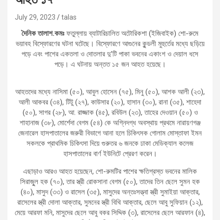
July 29, 2023
talas
দৈনিক তালাশ.কমঃ
ফতুল্লায় ব্যাটারিচালিত অটোরিকশা (ইজিবাইক) শো-রুমে
ভয়াবহ বিস্ফোরণের ঘটনা ঘটেছে। বিস্ফোরণে আগুনের কুন্ডলী মুহুর্তের মধ্যে ছড়িয়ে
পড়ে এবং পাশের একতলা ও দোতলার দু’টি পাকা ভবনের একাংশ ও দেয়াল ধসে
পড়ে। এ ঘটনায় অন্তত ১৫ জন আহত হয়েছে।
আহতদের মধ্যে নাসিমা (৫০), আবুল হোসেন (৭৫), মিনু (৫০), আশক আলী (২৩),
আলী আকবর (৩৪), টিটু (২৭), কাউসার (২০), হাসান (৩০), রানা (৩৫), শাহেদা
(৫০), সাগর (২৮), আ. রাজ্জাক (৪৫), রবিউল (২৩), তাহের দেওয়ান (৫০) ও
শাহানাজ (৩৮), মোর্শেদা বেগম (৫৪) কে অগ্নিদগ্ধ অবস্থায় প্রথমে নারায়ণগঞ্জ
জেনারেল হাসপাতালের জরুরী বিভাগে আনা হলে চিকিৎসক গোলাম মোস্তাফা ইমন
সকলকে প্রাথমিক চিকিৎসা দিয়ে গুরুতর ৬ জনকে ঢাকা মেডিক্যাল কলেজ
হাসপাতালের বার্ণ ইউনিটে প্রেরণ করেন।
এছাড়াও আরও আহত হয়েছেন, শো-রুমটির পাশের ক্ষতিগ্রস্ত ভবনের মালিক
সিরাজুুল হক (৭০), তার স্ত্রী রোকসানা বেগম (৫০), তাদের তিন ছেলে সুমন হক
(৪০), মাসুদ (৩৩) ও রাসেল (৩৫), মাসুদের অন্তঃসত্ত্বা স্ত্রী সুমাইয়া আক্তার,
রাসেলের স্ত্রী দোলা আক্তার, সুমনের স্ত্রী বিথি আক্তার, ছেলে আবু সুফিয়ান (১২),
মেয়ে আরফা মনি, মাসুদের ছেলে আবু বকর সিদ্দিক (৩), রাসেলের ছেলে আরফান (৪),