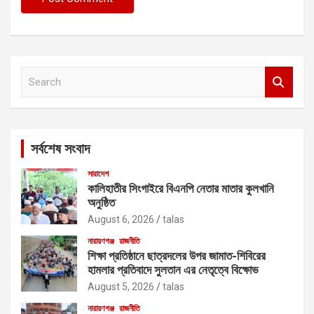
S
e
a
r
c
সর্বশেষ সংবাদ
h
সারাদেশ
কালিহাতীর সিংগাইরে বিএনপি নেতার মাতার কুলখানি
অনুষ্ঠিত
August 6, 2026
talas
নারায়ণগঞ্জ
রাজনীতি
শিক্ষা প্রতিষ্ঠানে ছাত্রদলের উপর জামাত-শিবিরের
হামলার প্রতিবাদে সুলতান এর নেতৃত্বে বিক্ষোভ
August 5, 2026
talas
নারায়ণগঞ্জ
রাজনীতি