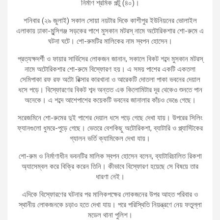
নির্মাণ শ্রমিক পল্টু (৪০)।
শনিবার (২৯ জুলাই) সকাল সোয়া নয়টার দিকে কাশীপুর ইউনিয়নের ভোলাইল
এলাকায় ঢাকা-মুন্সিগঞ্জ সড়কের পাশে মুসকান মটরস্ নামে অটোরিকশার শো-রুমে এ
ঘটনা ঘটে। শো-রুমটির মালিকের নাম স্বপন হোসেন।
প্রত্যক্ষদর্শী ও ফায়ার সার্ভিসের লোকজন জানান, সকালে বিকট শব্দে মুসকান মটরস্
নামে অটোরিকশার শো-রুমে বিস্ফোরণ হয়। এ সময় পাশের একটি একতলা
সেমিপাকা রফ রফ অটো রিক্সার কারখানা ও আরেকটি দোতলা পাকা ভবনের দেয়াল
ধসে পড়ে। বিস্ফোরণের বিকট শব্দ অন্তত এক কিলোমিটার দূর থেকেও শুনতে পান
অনেকে। এ শব্দে আশেপাশের কয়েকটি ভবনের জানালার কাঁচও ভেঙে গেছে।
সরেজমিনে শো-রুমের দুই পাশের দেয়াল ধসে পড়ে গেছে দেখা যায়। উপরের সিলিং
ফ্যানগুলো ধুমরে-পুড়ে গেছে। ভেতরে বেশকিছু অটোরিকশা, ব্যাটারি ও প্ল্যাস্টিকের
গ্যালন ভর্তি ক্যামিকেল দেখা যায়।
শো-রুম ও নির্মাণাধীন ভবনটির মালিক স্বপন হোসেন বলেন, ব্যাটারিচালিত রিকশা
অ্যাসেম্বল করে বিক্রি করেন তিনি। কীভাবে বিস্ফোরণ হয়েছে সে বিষয়ে তার
ধারণা নেই।
এদিকে বিস্ফোরণের ঘটনার পর মালিকপক্ষের লোকজনের উপর আহত পরিবার ও
স্থানীয় লোকজনকে চড়াও হতে দেখা যায়। পরে পরিস্থিতি নিয়ন্ত্রণে নেয় ফতুল্লা
মডেল থানা পুলিশ।