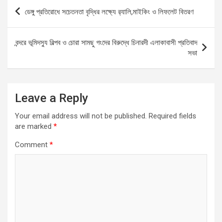
b
s
n
e
Post
ডেঙ্গু প্রতিরোধে সচেতনতা বৃদ্ধির লক্ষ্যে র‌্যালি,মাইকিং ও লিফলেট বিতরণ
o
A
g
navigation
o
p
er
বন্দরে ভূমিদস্যু বিল্পব ও চোরা সামছু গংদের বিরুদ্ধে চিনারদী এলাকাবাসী প্রতিবাদ
k
p
সভা
Leave a Reply
Your email address will not be published.
Required fields
are marked
*
Comment
*