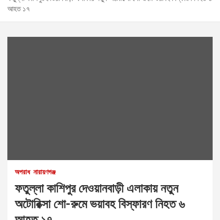
আহত ১৭
অপরাধ
নারায়ণগঞ্জ
ফতুল্লা কাশিপুর দেওয়ানবাড়ী এলাকায় নতুন
অটোরিক্সা শো-রুমে ভয়াবহ বিস্ফারণ নিহত ৬
আহত ১৭