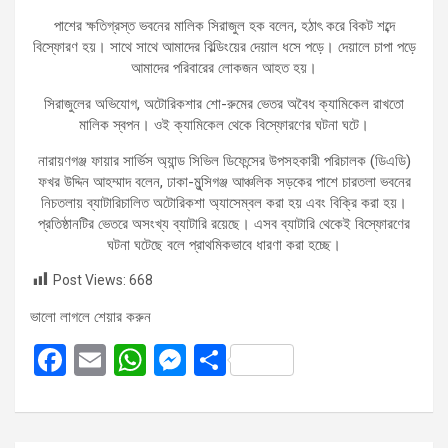
পাশের ক্ষতিগ্রস্ত ভবনের মালিক সিরাজুল হক বলেন, হঠাৎ করে বিকট শব্দে
বিস্ফোরণ হয়। সাথে সাথে আমাদের বিল্ডিংয়ের দেয়াল ধসে পড়ে। দেয়ালে চাপা পড়ে
আমাদের পরিবারের লোকজন আহত হয়।
সিরাজুলের অভিযোগ, অটোরিকশার শো-রুমের ভেতর অবৈধ ক্যামিকেল রাখতো
মালিক স্বপন। ওই ক্যামিকেল থেকে বিস্ফোরণের ঘটনা ঘটে।
নারায়ণগঞ্জ ফায়ার সার্ভিস অ্যান্ড সিভিল ডিফেন্সের উপসহকারী পরিচালক (ডিএডি)
ফখর উদ্দিন আহম্মাদ বলেন, ঢাকা-মুন্সিগঞ্জ আঞ্চলিক সড়কের পাশে চারতলা ভবনের
নিচতলায় ব্যাটারিচালিত অটোরিকশা অ্যাসেম্বল করা হয় এবং বিক্রি করা হয়।
প্রতিষ্ঠানটির ভেতরে অসংখ্য ব্যাটারি রয়েছে। এসব ব্যাটারি থেকেই বিস্ফোরণের
ঘটনা ঘটেছে বলে প্রাথমিকভাবে ধারণা করা হচ্ছে।
Post Views:
668
ভালো লাগলে শেয়ার করুন
F
E
W
M
S
a
m
h
es
h
ce
ail
at
se
ar