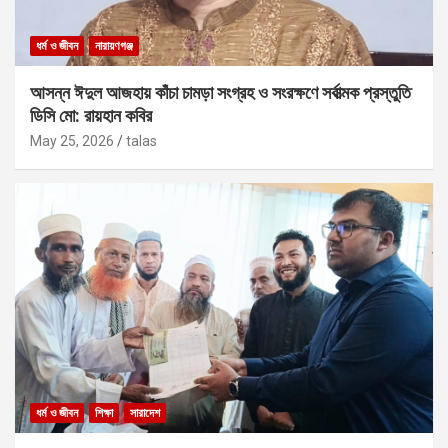
ধর্ম ও জীবন
নারায়ণগঞ্জ
আসন্ন ঈদুল আজহায় কাঁচা চামড়া সংগ্রহ ও সংরক্ষণে সর্বাত্মক প্রস্তুতি
ডিসি মো: রায়হান কবির
May 25, 2026
talas
ধর্ম ও জীবন
শিক্ষা
সারাদেশ