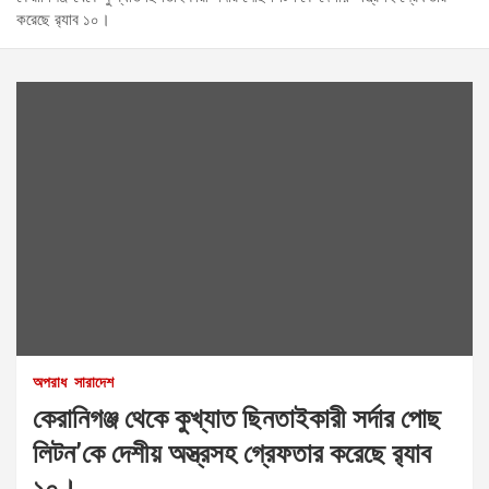
করেছে র‌্যাব ১০।
অপরাধ
সারাদেশ
কেরানিগঞ্জ থেকে কুখ্যাত ছিনতাইকারী সর্দার পোছ
লিটন’কে দেশীয় অস্ত্রসহ গ্রেফতার করেছে র‌্যাব
১০।