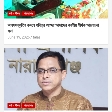
ধর্ম ও জীবন
নারায়ণগঞ্জ
অপসংস্কৃতির কবলে পবিত্র আশুরা আমাদের করণীয় শীর্ষক আলোচনা
সভা
June 19, 2026
talas
ধর্ম ও জীবন
নারায়ণগঞ্জ