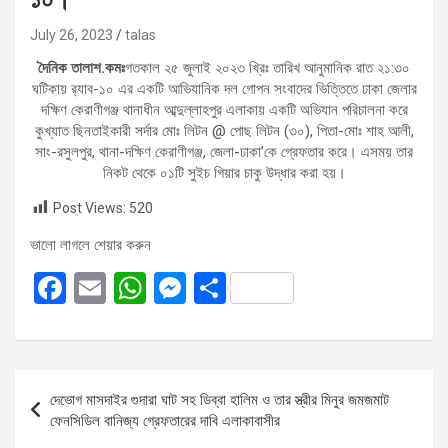
July 26, 2023
talas
দৈনিক তালাশ.কমঃ
গতকাল ২৫ জুলাই ২০২৩ খ্রিঃ তারিখ আনুমানিক রাত ২১:৩০
ঘটিকায় র‌্যাব-১০ এর একটি আভিযানিক দল গোপন সংবাদের ভিত্তিতে ঢাকা জেলার
দক্ষিণ কেরাণীগঞ্জ থানাধীন আব্দুল্লাহপুর এলাকায় একটি অভিযান পরিচালনা করে
কুখ্যাত ছিনতাইকারী সর্দার মোঃ লিটন @ পোছ লিটন (৩০), পিতা-মোঃ শাহ আলী,
সাং-রসুলপুর, থানা-দক্ষিণ কেরাণীগঞ্জ, জেলা-ঢাকা’কে গ্রেফতার করে। এসময় তার
নিকট থেকে ০১টি সুইচ গিয়ার চাকু উদ্ধার করা হয়।
Post Views:
520
ভালো লাগলে শেয়ার করুন
F
E
W
M
S
a
m
h
es
h
ce
ail
at
se
ar
b
s
n
e
Post
দেভোগ মাসদাইর গুদারা ঘাট সহ ডিব্বা হালিম ও তার স্ত্রীর মিনুর জমজমাট
o
A
g
navigation
ফেনসিডিল বানিজ্য গ্রেফতারের দাবি এলাকাবাসীর
o
p
er