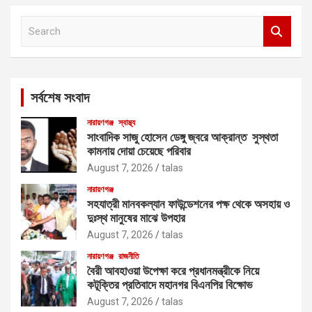
S
e
a
r
c
সর্বশেষ সংবাদ
h
নারায়ণগঞ্জ
স্বাস্থ্য
সাংবাদিক সাজু হোসেন ডেঙ্গু জ্বরে আক্রান্ত সুস্থতা
কামনায় দোয়া চেয়েছে পরিবার
August 7, 2026
talas
নারায়ণগঞ্জ
সহযাত্রী মানবকল্যান ফাউন্ডেশনের পক্ষ থেকে অসহায় ও
দুঃস্থ মানুষের মাঝে উপহার
August 7, 2026
talas
নারায়ণগঞ্জ
রাজনীতি
বৈরী আবহাওয়া উপেক্ষা করে প্রধানমন্ত্রীকে নিয়ে
কটূক্তির প্রতিবাদে মহানগর বিএনপির বিক্ষোভ
August 7, 2026
talas