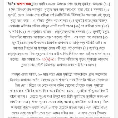
দৈনিক
তালাশ.কমঃ
বন্দরে স্বামীর দেওয়া আগুনের দগ্ধ গৃহবধূ সুমাইয়া আক্তার (১৮)
৪ দিন চিকিৎসাধীন অবস্থায় মৃত্যুর সঙ্গে লড়ে অবশেষে মারা গেছে। মঙ্গলবার (২৫
জুলাই) ভোরে ঢাকার শেখ হাসিনা বার্ণ ইনস্টিটিউটে চিকিৎসাধিন অবস্থায় ওই গৃহবধূ
মৃত্যু বরণ করে। এ ঘটনায় পুলিশ গত সোমবার (২৪ জুলাই) রাতে বন্দরে বিভিন্ন
এলাকায় অভিযান চালিয়ে যৌতুক লোভী স্বামী শাওন (২৯) মা সেলিনা বেগম (৪৫)
ও লাখি (৩০) কে গ্রেপ্তার করেছে। গ্রেপ্তারকৃতদের মঙ্গলবার (২৫ জুলাই) দুপুরে
উল্লেখিত মামলায় আদালতে প্রেরণ করেছে পুলিশ। এর আগে গত শুক্রবার (২১
জুলাই) রাতে বন্দর উপজেলার তিনগাঁও এলাকায় এ অগ্নিদগ্ধ ঘটনাটি ঘটে। এ
ব্যাপারে নিহতের মা মাহামুদা বেগম বাদী হয়ে গত সোমবার (২৪ জুলাই) রাতে
গ্রেপ্তারকৃতদের বিরুদ্ধে বন্দর থানায় নারী ও শিশু নির্যাতন দমন আইনে মামলা দায়ের
করেছে। যার মামলা নং-
২৩(৭)২৩
। নিহত অগ্নিদগ্ধ গৃহবধূ সুমাইয়া আক্তার
বন্দর থানার দেউলী চৌরাপাড়া এলাকার জয়নাল উদ্দিনের মেয়ে।
মাহমুদা বেগম জানান, ১০ মাস আগে মেয়ে সুমাইয়া আক্তারকে বন্দর উপজেলার
তিনগাও এলাকার সেলিনা বেগমের ছেলে শাওনের সাথে ইসলামি শরিয়ত মোতাবেক
বিয়ে দেন। বিয়ের পর থেকে শ্বশুর বাড়ির লোকেরা যৌতুকে জন্য সুমাইয়া
আক্তারকে শারীরিক ও মানসিক ভাবে নির্যাতন করছে। সুমাইয়া যৌতুকের বিষয়টি
তাকে জানায়। মেয়েরে সুখের কথা চিন্তা করে তিনি সুমাইয়ার স্বামীকে নগদ এক
লাখ টাকা দেন। শাওন পুনরায় মেয়ের কাছে আরো ২ লাখ টাকা দাবি করে। দিতে
অপরগতা প্রকাশ করলে শাওন ও লাকি মেয়েকে মারধর করে। এক পর্যায়ে শাওন
মেয়ের দেহে কেরোসিন তেল ঢেলে আগুন ধরিয়ে দেয়। এ সময় মেয়ের চিৎকারে