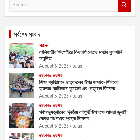
S
e
a
r
c
সর্বশেষ সংবাদ
h
সারাদেশ
কালিহাতীর সিংগাইরে বিএনপি নেতার মাতার কুলখানি
অনুষ্ঠিত
August 6, 2026
talas
নারায়ণগঞ্জ
রাজনীতি
শিক্ষা প্রতিষ্ঠানে ছাত্রদলের উপর জামাত-শিবিরের
হামলার প্রতিবাদে সুলতান এর নেতৃত্বে বিক্ষোভ
August 5, 2026
talas
নারায়ণগঞ্জ
রাজনীতি
গণঅভ্যুত্থানের দ্বিতীয় বর্ষপূর্তি উপলক্ষে আমরা জুলাই
যোদ্ধা নাঃগঞ্জের শ্রদ্ধা নিবেদন
August 5, 2026
talas
নারায়ণগঞ্জ
রাজনীতি