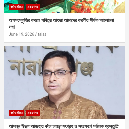
ধর্ম ও জীবন
নারায়ণগঞ্জ
অপসংস্কৃতির কবলে পবিত্র আশুরা আমাদের করণীয় শীর্ষক আলোচনা
সভা
June 19, 2026
talas
ধর্ম ও জীবন
নারায়ণগঞ্জ
আসন্ন ঈদুল আজহায় কাঁচা চামড়া সংগ্রহ ও সংরক্ষণে সর্বাত্মক প্রস্তুতি