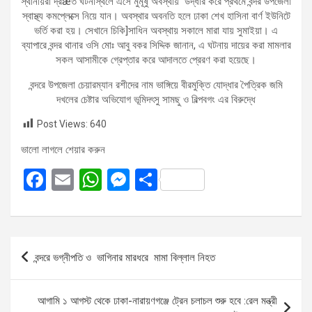
স্থানীয়রা দ্রæত ঘটনাস্থলে এসে মুমূর্ষু অবস্থায় উদ্ধার করে প্রথমে বন্দর উপজেলা
স্বাস্থ্য কমপ্লেক্সে নিয়ে যান। অবস্থার অবনতি হলে ঢাকা শেখ হাসিনা বার্ণ ইউনিটে
ভর্তি করা হয়। সেখানে চিকি]সাধিন অবস্থায় সকালে মারা যায় সুমাইয়া। এ
ব্যাপারে বন্দর থানার ওসি মোঃ আবু বকর সিদ্দিক জানান, এ ঘটনায় দায়ের করা মামলার
সকল আসামীকে গ্রেপ্তার করে আদালতে প্রেরণ করা হয়েছে।
বন্দরে উপজেলা চেয়ারম্যান রশীদের নাম ভাঙ্গিয়ে বীরমুক্তি যোদ্ধার পৈত্রিক জমি
দখলের চেষ্টার অভিযোগ ভূমিদৎসু সামছু ও বিল্পবগং এর বিরুদ্ধে
Post Views:
640
ভালো লাগলে শেয়ার করুন
F
E
W
M
S
a
m
h
es
h
ce
ail
at
se
ar
b
s
n
e
Post
বন্দরে ভগ্নীপতি ও ভাগিনার মারধরে মামা বিল্লাল নিহত
o
A
g
navigation
o
p
er
আগামি ১ আগস্ট থেকে ঢাকা-নারায়ণগঞ্জে ট্রেন চলাচল শুরু হবে :রেল মন্ত্রী