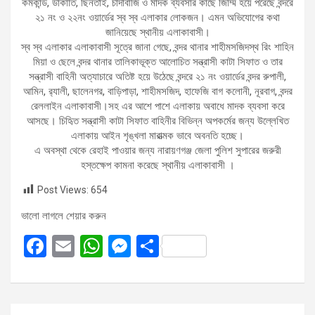
কর্মকান্ড, ডাকাতি, ছিনতাই, চাদাবাজি ও মাদক ব্যবসার কাছে জিম্মি হয়ে পরেছে বন্দরে
২১ নং ও ২২নং ওয়ার্ডের স্ব স্ব এলাকার লোকজন। এমন অভিযোগের কথা
জানিয়েছে স্থানীয় এলাকাবাসী।
স্ব স্ব এলাকার এলাকাবাসী সূত্রে জানা গেছে, বন্দর থানার শাহীমসজিদস্থ রিং শাহিন
মিয়া ও ছেলে বন্দর থানার তালিকাভূক্ত আলোচিত সন্ত্রাসী কাটা সিফাত ও তার
সন্ত্রাসী বাহিনী অত্যাচারে অতিষ্ট হয়ে উঠেছে বন্দরে ২১ নং ওয়ার্ডের বন্দর রুপালী,
আমিন, র‌্যালী, ছালেনগর, বাড়িপাড়া, শাহীমসজিদ, হাফেজি বাগ কলোনী, নূরবাগ, বন্দর
রেললাইন এলাকাবাসী।সহ এর আশে পাশে এলাকায় অবাধে মাদক ব্যবসা করে
আসছে। চিহিৃত সন্ত্রাসী কাটা সিফাত বাহিনীর বিভিন্ন অপকর্মের জন্য উল্লেখিত
এলাকায় আইন শৃঙ্খলা মারাত্মক ভাবে অবনতি হচ্ছে।
এ অবস্থা থেকে রেহাই পাওয়ার জন্য নারায়ণগঞ্জ জেলা পুলিশ সুপারের জরুরী
হস্তক্ষেপ কামনা করেছে স্থানীয় এলাকাবাসী ।
Post Views:
654
ভালো লাগলে শেয়ার করুন
F
E
W
M
S
a
m
h
es
h
ce
ail
at
se
ar
b
s
n
e
Post