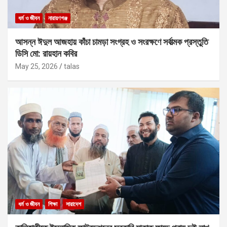
ধর্ম ও জীবন
নারায়ণগঞ্জ
আসন্ন ঈদুল আজহায় কাঁচা চামড়া সংগ্রহ ও সংরক্ষণে সর্বাত্মক প্রস্তুতি
ডিসি মো: রায়হান কবির
May 25, 2026
talas
ধর্ম ও জীবন
শিক্ষা
সারাদেশ