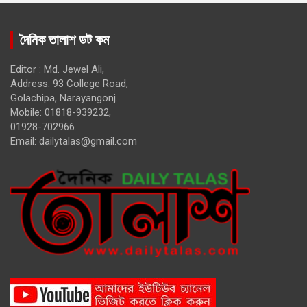
দৈনিক তালাশ ডট কম
Editor : Md. Jewel Ali,
Address: 93 College Road,
Golachipa, Narayangonj.
Mobile: 01818-939232,
01928-702966.
Email:
dailytalas@gmail.com