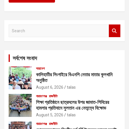
S
e
a
r
c
সর্বশেষ সংবাদ
h
সারাদেশ
কালিহাতীর সিংগাইরে বিএনপি নেতার মাতার কুলখানি
অনুষ্ঠিত
August 6, 2026
talas
নারায়ণগঞ্জ
রাজনীতি
শিক্ষা প্রতিষ্ঠানে ছাত্রদলের উপর জামাত-শিবিরের
হামলার প্রতিবাদে সুলতান এর নেতৃত্বে বিক্ষোভ
August 5, 2026
talas
নারায়ণগঞ্জ
রাজনীতি