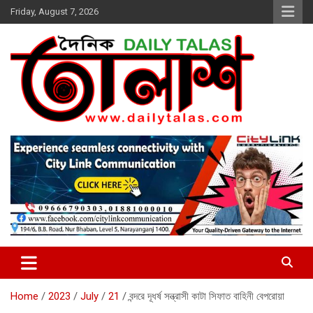
Skip
Friday, August 7, 2026
to
content
dailytalas.com
সত্যের সন্ধানে দৈনিক তালাশ ডট কম
Home
2023
July
21
বন্দরে দূধর্ষ সন্ত্রাসী কাটা সিফাত বাহিনী বেপরোয়া