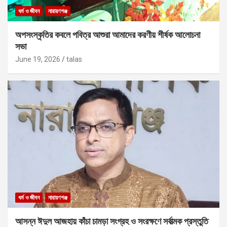
ধর্ম ও জীবন
নারায়ণগঞ্জ
অপসংস্কৃতির কবলে পবিত্র আশুরা আমাদের করণীয় শীর্ষক আলোচনা
সভা
June 19, 2026
talas
ধর্ম ও জীবন
নারায়ণগঞ্জ
আসন্ন ঈদুল আজহায় কাঁচা চামড়া সংগ্রহ ও সংরক্ষণে সর্বাত্মক প্রস্তুতি