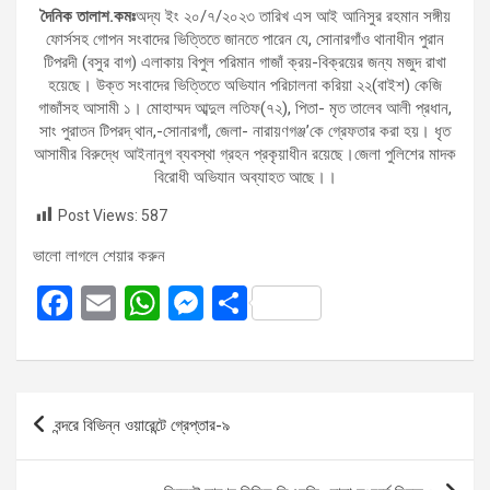
দৈনিক তালাশ.কমঃ
অদ্য ইং ২০/৭/২০২৩ তারিখ এস আই আনিসুর রহমান সঙ্গীয়
ফোর্সসহ গোপন সংবাদের ভিত্তিতে জানতে পারেন যে, সোনারগাঁও থানাধীন পুরান
টিপরদী (বসুর বাগ) এলাকায় বিপুল পরিমান গাজাঁ ক্রয়-বিক্রয়ের জন্য মজুদ রাখা
হয়েছে। উক্ত সংবাদের ভিত্তিতে অভিযান পরিচালনা করিয়া ২২(বাইশ) কেজি
গাজাঁসহ আসামী ১। মোহাম্মদ আব্দুল লতিফ(৭২), পিতা- মৃত তালেব আলী প্রধান,
সাং পুরাতন টিপরদ্‌ থান,-সোনারগাঁ, জেলা- নারায়ণগঞ্জ’কে গ্রেফতার করা হয়। ধৃত
আসামীর বিরুদ্ধে আইনানুগ ব্যবস্থা গ্রহন প্রকৃয়াধীন রয়েছে।জেলা পুলিশের মাদক
বিরোধী অভিযান অব্যাহত আছে।।
Post Views:
587
ভালো লাগলে শেয়ার করুন
F
E
W
M
S
a
m
h
es
h
ce
ail
at
se
ar
b
s
n
e
Post
বন্দরে বিভিন্ন ওয়ারেন্টে গ্রেপ্তার-৯
o
A
g
navigation
o
p
er