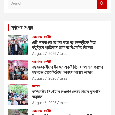
S
e
a
r
c
সর্বশেষ সংবাদ
h
নারায়ণগঞ্জ
রাজনীতি
বৈরী আবহাওয়া উপেক্ষা করে প্রধানমন্ত্রীকে নিয়ে
কটূক্তির প্রতিবাদে মহানগর বিএনপির বিক্ষোভ
August 7, 2026
talas
নারায়ণগঞ্জ
রাজনীতি
ষড়যন্ত্রকারীদের ইন্ধনে একটি বিশেষ দল নানা ধরণের
ষড়যন্ত্রে মেতে উঠেছে: আবদুস সালাম আজাদ
August 7, 2026
talas
সারাদেশ
কালিহাতীর সিংগাইরে বিএনপি নেতার মাতার কুলখানি
অনুষ্ঠিত
August 6, 2026
talas
নারায়ণগঞ্জ
রাজনীতি