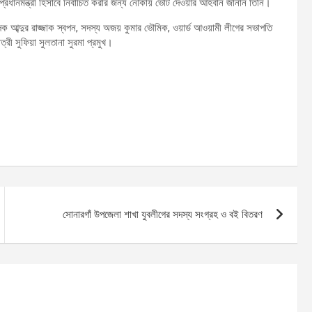
 প্রধানমন্ত্রী হিসাবে নির্বাচিত করার জন্য নৌকায় ভোট দেওয়ার আহবান জানান তিনি।
 আব্দুর রাজ্জাক স্বপন, সদস্য অজয় কুমার ভৌমিক, ওয়ার্ড আওয়ামী লীগের সভাপতি
্রী সুফিয়া সুলতানা সুরমা প্রমুখ।
সোনারগাঁ উপজেলা শাখা যুবলীগের সদস্য সংগ্রহ ও বই বিতরণ