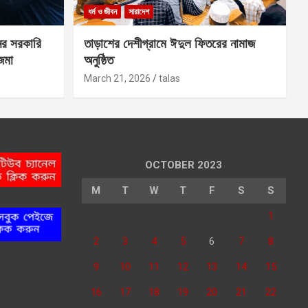
ধর্ম ও জীবন
সারাদেশ
ের সরকারি
তাড়াশের দেশীগ্রামে ঈদুল ফিতরের নামাজ
 জমা
অনুষ্ঠিত
March 21, 2026
talas
OCTOBER 2023
M
T
W
T
F
S
S
1
2
3
4
5
6
7
8
9
10
11
12
13
14
15
16
17
18
19
20
21
22