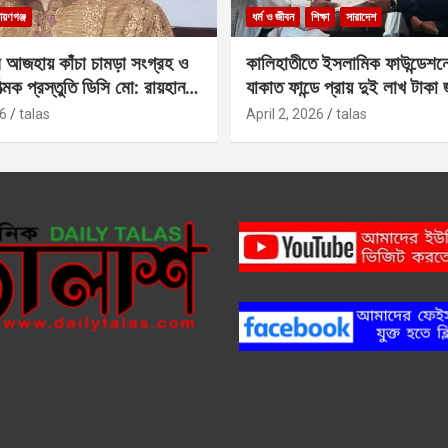
ায়ণগঞ্জ
ধর্ম ও জীবন
শিক্ষা
সারাদেশ
 আজহায় কাঁচা চামড়া সংগ্রহ ও
কালিহাতীতে ইসলামিক ফাউন্ডেশন
াত্মক প্রস্তুতি ডিসি মো: রায়হান
যাকাত ফান্ডে প্রায় দুই লাখ টাকা
6
talas
April 2, 2026
talas