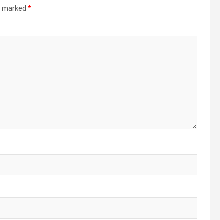
re marked
*