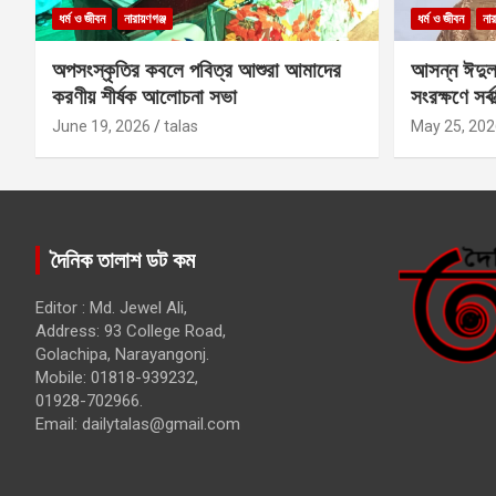
ধর্ম ও জীবন
নারায়ণগঞ্জ
ধর্ম ও জীবন
নার
অপসংস্কৃতির কবলে পবিত্র আশুরা আমাদের
আসন্ন ঈদুল
করণীয় শীর্ষক আলোচনা সভা
সংরক্ষণে সর্ব
কবির
June 19, 2026
talas
May 25, 202
দৈনিক তালাশ ডট কম
Editor : Md. Jewel Ali,
Address: 93 College Road,
Golachipa, Narayangonj.
Mobile: 01818-939232,
01928-702966.
Email:
dailytalas@gmail.com