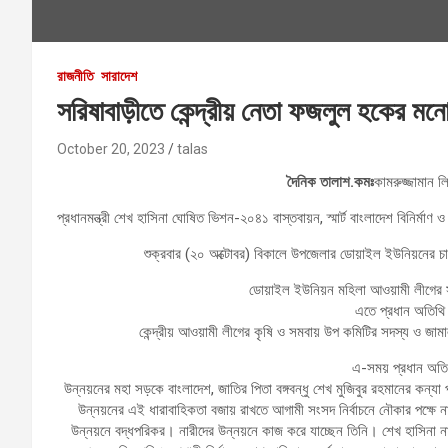
রাজনীতি
সারাদেশ
সরিষাবাড়ীতে কেন্দ্রীয় নেতা ফজলুল হকের মন
October 20, 2023
talas
দৈনিক তালাশ.কমঃ
কামরুজ্জামান ল
প্রধানমন্ত্রী শেখ হাসিনা ঘোষিত ভিশন-২০৪১ বাস্তবায়ন, স্মার্ট বাংলাদেশ বিনির্মা
শুক্রবার (২০ অক্টোবর) বিকালে উপজেলার ডোয়াইল ইউনিয়নের চা
ডোয়াইল ইউনিয়ন মহিলা আওয়ামী লীগের স
এতে প্রধান অতিথি 
কেন্দ্রীয় আওয়ামী লীগের কৃষি ও সমবায় উপ কমিটির সদস্য ও জ
এ-সময় প্রধান অতিথ
উন্নয়নের মহা সড়কে বাংলাদেশ, জাতির পিতা বঙ্গবন্ধু শেখ মুজিবুর রহমানের কন্
উন্নয়নের এই ধারাবাহিকতা বজায় রাখতে আগামী সংসদ নির্বাচনে নৌকার পক্ষে না
উন্নয়নে বদ্ধপরিকর। নারীদের উন্নয়নে কাজ করে যাচ্ছেন তিনি। শেখ হাসিনা 