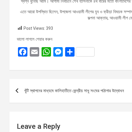
স্বপ্ন বুনেছি আমি। আগামী নির্বাচনে শেখ হাসিনাকে ৪র্থ বারের মতো বাংলাদেশের
এতে আরো উপস্থিত ছিলেন, উপজেলা আওয়ামী লীগের যুব ও ক্রীড়া বিষয়ক সম্পাদক
কল্পনা আক্তার, আওয়ামী লীগ নেত
Post Views:
393
ভালো লাগলে শেয়ার করুন
F
E
W
M
S
a
m
h
es
h
ce
ail
at
se
ar
b
s
n
e
Post
o
A
g
খুঁটি স্থাপনের মাধ্যমে কালিহাতীতে কেন্দ্রীয় সাধু সংঘের পাঠাগার উদ্বোধন
navigation
o
p
er
k
p
Leave a Reply