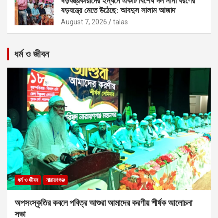
ষড়যন্ত্রকারীদের ইন্ধনে একটি বিশেষ দল নানা ধরণের
ষড়যন্ত্রে মেতে উঠেছে: আবদুস সালাম আজাদ
August 7, 2026
talas
ধর্ম ও জীবন
ধর্ম ও জীবন
নারায়ণগঞ্জ
অপসংস্কৃতির কবলে পবিত্র আশুরা আমাদের করণীয় শীর্ষক আলোচনা
সভা