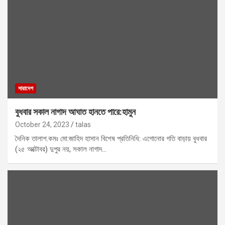
সারাদেশ
বুধবার সকাল নাগাদ আঘাত হানতে পারে:হামুন
October 24, 2023
talas
দৈনিক তালাশ.কমঃ মো:জাহিদ হাসান বিশেষ প্রতিনিধি: এগোনোর গতি বাড়ায় বুধবার
(২৫ অক্টোবর) দুপুর নয়, সকাল নাগাদ…