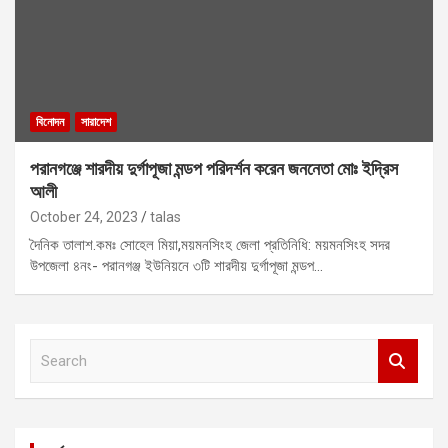
বিনোদন
সারাদেশ
পরানগঞ্জে শারদীয় দুর্গাপূজা মন্ডপ পরিদর্শন করেন জননেতা মোঃ ইদ্রিস
আলী
October 24, 2023
talas
দৈনিক তালাশ.কমঃ সোহেল মিয়া,ময়মনসিংহ জেলা প্রতিনিধি: ময়মনসিংহ সদর
উপজেলা ৪নং- পরানগঞ্জ ইউনিয়নে ৩টি শারদীয় দুর্গাপূজা মন্ডপ…
S
e
a
r
c