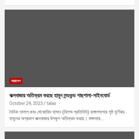
সারাদেশ
কক্সবাজার অতিক্রম করছে হামুন লন্ডভন্ড গাছপালা-সাইনবোর্ড
October 24, 2023
talas
দৈনিক তালাশ.কমঃ মো:জাহিদ হাসান (বিশেষ প্রতিনিধি) বঙ্গোপসাগরে সৃষ্ট ঘূর্ণিঝড়
হামুনের অগ্রভাগ কক্সবাজার উপকূল অতিক্রম করছে। মঙ্গলবার…