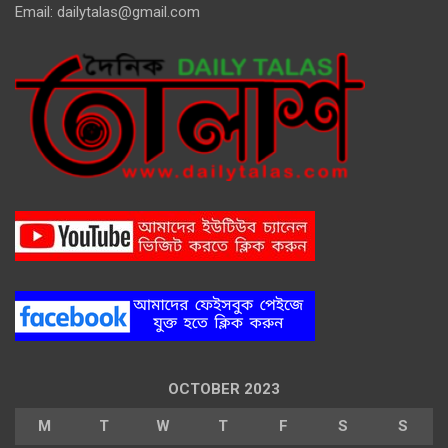
Email:
dailytalas@gmail.com
OCTOBER 2023
M
T
W
T
F
S
S