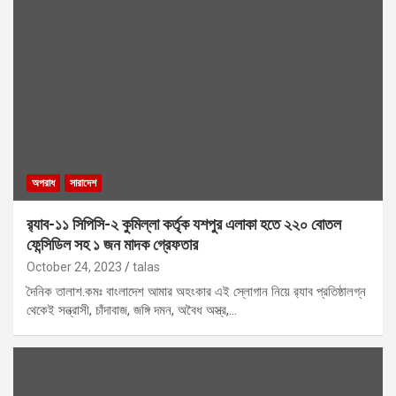
অপরাধ
সারাদেশ
র‍্যাব-১১ সিপিসি-২ কুমিল্লা কর্তৃক যশপুর এলাকা হতে ২২০ বোতল
ফেন্সিডিল সহ ১ জন মাদক গ্রেফতার
October 24, 2023
talas
দৈনিক তালাশ.কমঃ বাংলাদেশ আমার অহংকার এই স্লোগান নিয়ে র‍্যাব প্রতিষ্ঠালগ্ন
থেকেই সন্ত্রাসী, চাঁদাবাজ, জঙ্গি দমন, অবৈধ অস্ত্র,…