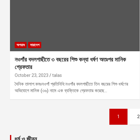
অপরাধ
সারাদেশ
নওগাঁর বদলগাছীতে ৩ বছরের শিশু কন্যা ধর্ষণ অতঃপর মানিক
গ্রেফতার
October 23, 2023
talas
দৈনিক তালাশ.কমঃনওগাঁ প্রতিনিধি:নওগাঁর বদলগাছীতে তিন বছরের শিশু ধর্ষণের
অভিযোগে মানিক (৩৬) নামে এক ব্যক্তিকে গ্রেফতার করেছে…
Posts
1
2
pagination
ধর্ম ও জীবন