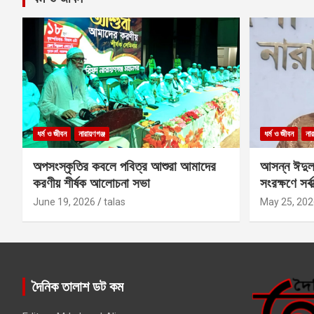
ধর্ম ও জীবন
নারায়ণগঞ্জ
ধর্ম ও জীবন
নার
অপসংস্কৃতির কবলে পবিত্র আশুরা আমাদের
আসন্ন ঈদুল
করণীয় শীর্ষক আলোচনা সভা
সংরক্ষণে সর্ব
কবির
June 19, 2026
talas
May 25, 202
দৈনিক তালাশ ডট কম