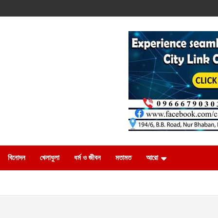
বিনোদন
খেলাধুলা
ধর্ম ও জীবন
মতামত
আরো