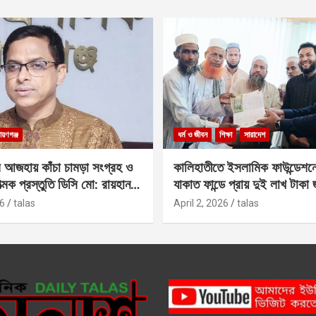
ায়ণগঞ্জ
ধর্ম ও জীবন
শিক্ষা
সারাদেশ
 আজহায় কাঁচা চামড়া সংগ্রহ ও
কালিহাতীতে ইসলামিক ফাউন্ডেশন
াত্মক প্রস্তুতি ডিসি মো: রায়হান
যাকাত ফান্ডে প্রায় দুই লাখ টাকা
6
talas
April 2, 2026
talas