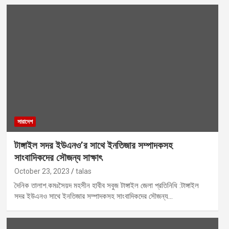
সারাদেশ
টাঙ্গাইল সদর ইউএনও’র সাথে ইনতিজার সম্পাদকসহ
সাংবাদিকদের সৌজন্য সাক্ষাৎ
October 23, 2023
talas
দৈনিক তালাশ.কমঃসৈয়দ মহসীন হাবীব সবুজ টাঙ্গাইল জেলা প্রতিনিধি :টাঙ্গাইল
সদর ইউএনও সাথে ইনতিজার সম্পাদকসহ সাংবাদিকদের সৌজন্য…