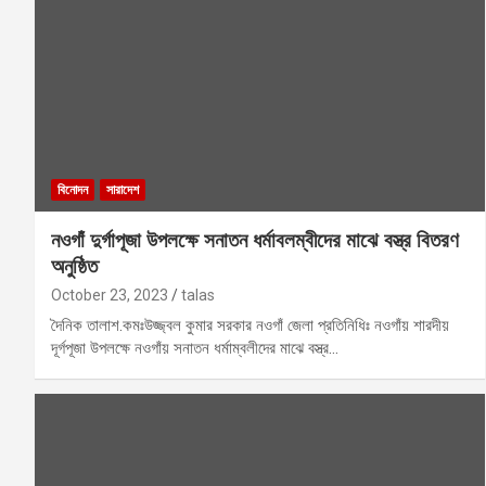
বিনোদন
সারাদেশ
নওগাঁ দুর্গাপূজা উপলক্ষে সনাতন ধর্মাবলম্বীদের মাঝে বস্ত্র বিতরণ
অনুষ্ঠিত
October 23, 2023
talas
দৈনিক তালাশ.কমঃউজ্জ্বল কুমার সরকার নওগাঁ জেলা প্রতিনিধিঃ নওগাঁয় শারদীয়
দূর্গপূজা উপলক্ষে নওগাঁয় সনাতন ধর্মাম্বলীদের মাঝে বস্ত্র…