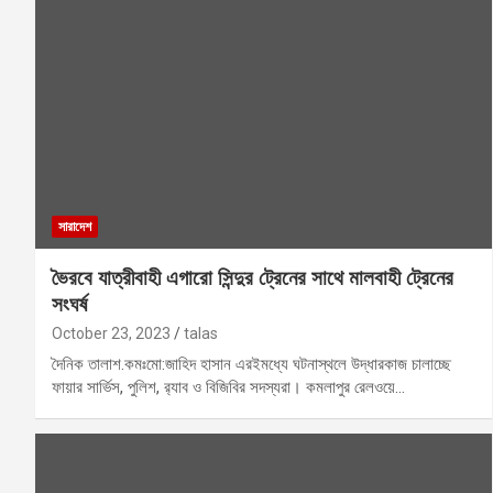
সারাদেশ
ভৈরবে যাত্রীবাহী এগারো সিন্দুর ট্রেনের সাথে মালবাহী ট্রেনের
সংঘর্ষ
October 23, 2023
talas
দৈনিক তালাশ.কমঃমো:জাহিদ হাসান এরইমধ্যে ঘটনাস্থলে উদ্ধারকাজ চালাচ্ছে
ফায়ার সার্ভিস, পুলিশ, র‍্যাব ও বিজিবির সদস্যরা। কমলাপুর রেলওয়ে…