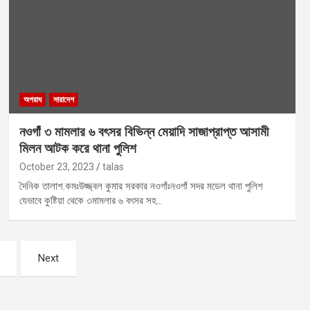
অপরাধ
সারাদেশ
নওগাঁ ৩ মামলার ৬ বৎসর বিভিন্ন মেয়াদি সাজাপ্রাপ্ত আসামী
মিলন আটক করে থানা পুলিশ
October 23, 2023
talas
দৈনিক তালাশ.কমঃউজ্জ্বল কুমার সরকার নওগাঁঃনওগাঁ সদর মডেল থানা পুলিশ
যেভাবে কুষ্টিয়া থেকে ৩মামলার ৬ বৎসর সহ…
Next