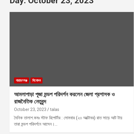
Day:
October 23, 2023
নারায়ণগঞ্জ
বিনোদন
আমলাপাড়া পূজা মন্ডপ পরিদর্শন করলেন জেলা প্রশাসক ও
রাজনৈতিক নেতৃবৃন্দ
October 23, 2023
talas
দৈনিক তালাশ.কমঃ স্টাফ রিপোর্টার : সোমবার (২৩ অক্টোবর) রাত সাড়ে আট টায়
তারা মন্ডপ পরিদর্শনে আসেন।…