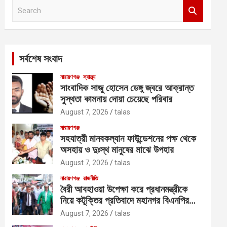
S
e
a
r
c
সর্বশেষ সংবাদ
h
নারায়ণগঞ্জ
স্বাস্থ্য
সাংবাদিক সাজু হোসেন ডেঙ্গু জ্বরে আক্রান্ত
সুস্থতা কামনায় দোয়া চেয়েছে পরিবার
August 7, 2026
talas
নারায়ণগঞ্জ
সহযাত্রী মানবকল্যান ফাউন্ডেশনের পক্ষ থেকে
অসহায় ও দুঃস্থ মানুষের মাঝে উপহার
August 7, 2026
talas
নারায়ণগঞ্জ
রাজনীতি
বৈরী আবহাওয়া উপেক্ষা করে প্রধানমন্ত্রীকে
নিয়ে কটূক্তির প্রতিবাদে মহানগর বিএনপির
বিক্ষোভ
August 7, 2026
talas