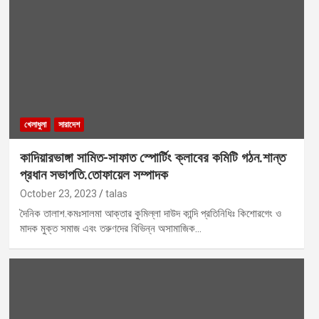
খেলাধুলা
সারাদেশ
কাদিয়ারভাঙ্গা সামিত-সাফাত স্পোর্টিং ক্লাবের কমিটি গঠন.শান্ত
প্রধান সভাপতি.তোফায়েল সম্পাদক
October 23, 2023
talas
দৈনিক তালাশ.কমঃসালমা আক্তার কুমিল্লা দাউদ কান্দি প্রতিনিধিঃ কিশোরগেং ও
মাদক মুক্ত সমাজ এবং তরুণদের বিভিন্ন অসামাজিক…