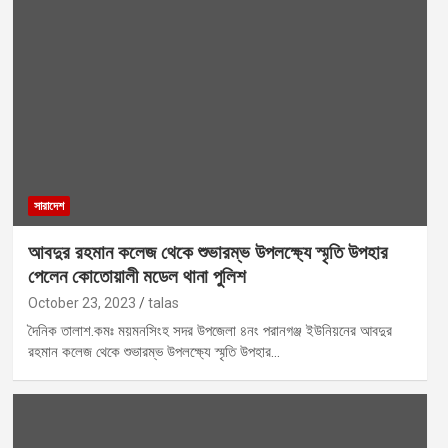
সারাদেশ
আবদুর রহমান কলেজ থেকে শুভারম্ভ উপলক্ষ্যে স্মৃতি উপহার
পেলেন কোতোয়ালী মডেল থানা পুলিশ
October 23, 2023
talas
দৈনিক তালাশ.কমঃ ময়মনসিংহ সদর উপজেলা ৪নং পরানগঞ্জ ইউনিয়নের আবদুর
রহমান কলেজ থেকে শুভারম্ভ উপলক্ষ্যে স্মৃতি উপহার…