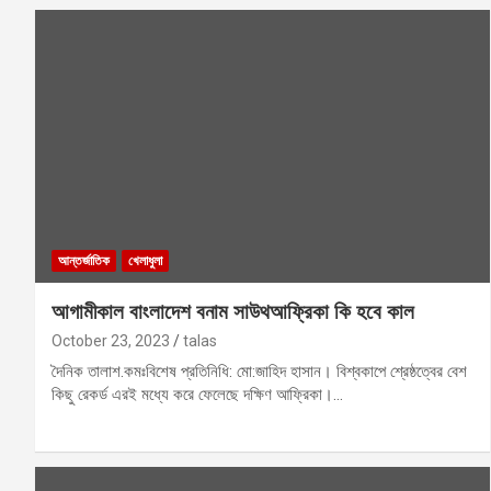
আন্তর্জাতিক
খেলাধুলা
আগামীকাল বাংলাদেশ বনাম সাউথআফ্রিকা কি হবে কাল
October 23, 2023
talas
দৈনিক তালাশ.কমঃবিশেষ প্রতিনিধি: মো:জাহিদ হাসান। বিশ্বকাপে শ্রেষ্ঠত্বের বেশ
কিছু রেকর্ড এরই মধ্যে করে ফেলেছে দক্ষিণ আফ্রিকা।…