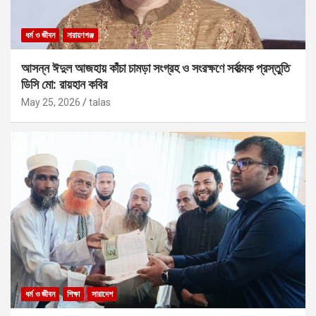
ধর্ম ও জীবন
নারায়ণগঞ্জ
আসন্ন ঈদুল আজহায় কাঁচা চামড়া সংগ্রহ ও সংরক্ষণে সর্বাত্মক প্রস্তুতি
ডিসি মো: রায়হান কবির
May 25, 2026
talas
ধর্ম ও জীবন
শিক্ষা
সারাদেশ