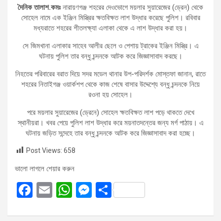
দৈনিক তালাশ.কমঃ
নারায়ণগঞ্জ শহরের দেওভোগে ময়লার সুয়ারেজের (ড্রেন) থেকে
সোহেল নামে এক ইঞ্জিন মিস্ত্রির ক্ষতবিক্ষত লাশ উদ্ধার করেছে পুলিশ। রবিবার
মধ্যরাতে শহরের শীতলক্ষ্যা এলাকা থেকে এ লাশ উদ্ধার করা হয়।
সে জিমখানা এলাকার সাহেব আলীর ছেলে ও পেশায় ট্রাকের ইঞ্জিন মিস্ত্রি। এ
ঘটনায় পুলিশ তার বন্ধু চন্দনকে আটক করে জিজ্ঞাসাবাদ করছে।
নিহতের পরিবারের বরাত দিয়ে সদর মডেল থানার উপ-পরিদর্শক মোস্তফা জানান, রাতে
শহরের নিতাইগঞ্জ ওয়ার্কশপ থেকে কাজ শেষে বাসার উদ্দেশ্যে বন্ধু চন্দনকে নিয়ে
রওনা হয় সোহেল।
পরে ময়লার সুয়ারেজের (ড্রেনে) সোহেল ক্ষতবিক্ষত লাশ পড়ে থাকতে দেখে
স্থানীয়রা। খবর পেয়ে পুলিশ লাশ উদ্ধার করে ময়নাতদন্তের জন্য মর্গ পাঠায়। এ
ঘটনায় জড়িত সন্দেহে তার বন্ধু চন্দনকে আটক করে জিজ্ঞাসাবাদ করা হচ্ছে।
Post Views:
658
ভালো লাগলে শেয়ার করুন
F
E
W
M
S
a
m
h
es
h