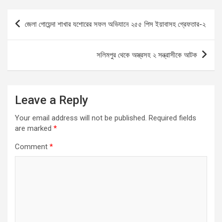
ce
ail
at
se
ar
b
s
n
e
Post
জেলা গোয়েন্দা শাখার যশোরের সফল অভিযানে ২৫৫ পিস ইয়াবাসহ গ্রেফতার-২
o
A
g
navigation
o
p
er
সলিমপুর থেকে অস্ত্রসহ ২ সন্ত্রাসীকে আটক
k
p
Leave a Reply
Your email address will not be published.
Required fields
are marked
*
Comment
*