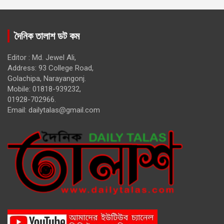
দৈনিক তালাশ ডট কম
Editor : Md. Jewel Ali,
Address: 93 College Road,
Golachipa, Narayangonj.
Mobile: 01818-939232,
01928-702966.
Email:
dailytalas@gmail.com