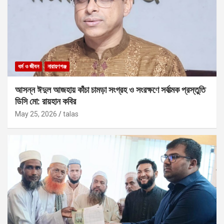
ধর্ম ও জীবন
নারায়ণগঞ্জ
আসন্ন ঈদুল আজহায় কাঁচা চামড়া সংগ্রহ ও সংরক্ষণে সর্বাত্মক প্রস্তুতি
ডিসি মো: রায়হান কবির
May 25, 2026
talas