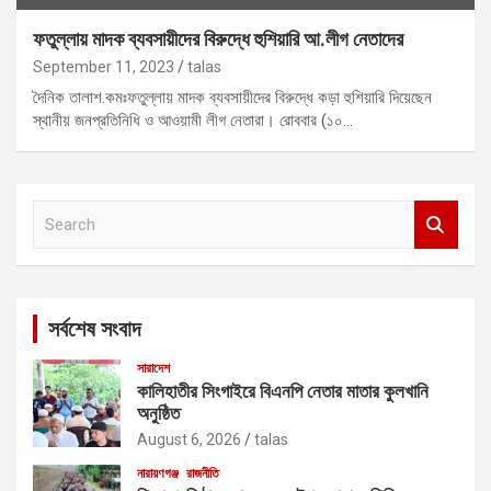
ফতুল্লায় মাদক ব্যবসায়ীদের বিরুদ্ধে হুশিয়ারি আ.লীগ নেতাদের
September 11, 2023
talas
দৈনিক তালাশ.কমঃফতুল্লায় মাদক ব্যবসায়ীদের বিরুদ্ধে কড়া হুশিয়ারি দিয়েছেন
স্থানীয় জনপ্রতিনিধি ও আওয়ামী লীগ নেতারা। রোববার (১০…
S
e
a
r
c
সর্বশেষ সংবাদ
h
সারাদেশ
কালিহাতীর সিংগাইরে বিএনপি নেতার মাতার কুলখানি
অনুষ্ঠিত
August 6, 2026
talas
নারায়ণগঞ্জ
রাজনীতি