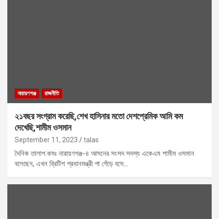
নারায়ণগঞ্জ
রাজনীতি
২১বছর সংগ্রাম করেছি,শেখ হাসিনার মতো দেশপ্রেমিক আমি কম
দেখেছি,শামীম ওসমান
September 11, 2023
talas
দৈনিক তালাশ.কমঃ নারায়ণগঞ্জ-৪ আসনের সংসদ সদস্য একেএম শামীম ওসমান
বলেছেন, এখন ব্রিটিশ প্রধানমন্ত্রী পা গেঁড়ে বসে…