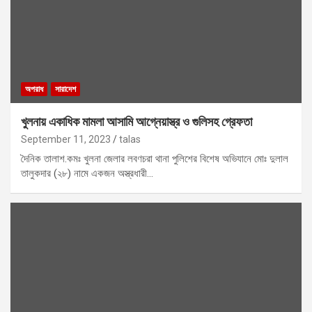
অপরাধ
সারাদেশ
খুলনায় একাধিক মামলা আসামি আগ্নেয়াস্ত্র ও গুলিসহ গ্রেফতা
September 11, 2023
talas
দৈনিক তালাশ.কমঃ খুলনা জেলার লবণচরা থানা পুলিশের বিশেষ অভিযানে মোঃ দুলাল
তালুকদার (২৮) নামে একজন অস্ত্রধারী…