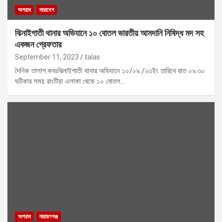
অপরাধ
সারাদেশ
ঝিনাইগাতী থানার অভিযানে ১০ বোতল ভারতীয় আমদানি নিষিদ্ধ মদ সহ
একজন গ্রেফতার
September 11, 2023
talas
দৈনিক তালাশ.কমঃঝিনাইগাতী থানার অভিযানে ১০/০৯ /২৩ইং তারিখে রাত ০৯.৩০
ঘটিকার সময় রাংটিয়া এলাকা থেকে ১০ বোতল…
অপরাধ
নারায়ণগঞ্জ