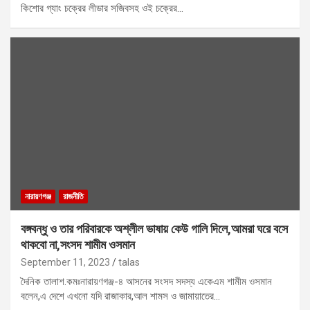
কিশোর গ্যাং চক্রের লীডার সজিবসহ ওই চক্রের…
নারায়ণগঞ্জ
রাজনীতি
বঙ্গবন্ধু ও তার পরিবারকে অশ্লীল ভাষায় কেউ গালি দিলে,আমরা ঘরে বসে
থাকবো না,সংসদ শামীম ওসমান
September 11, 2023
talas
দৈনিক তালাশ.কমঃনারায়ণগঞ্জ-৪ আসনের সংসদ সদস্য একেএম শামীম ওসমান
বলেন,এ দেশে এখনো যদি রাজাকার,আল শামস ও জামায়াতের…