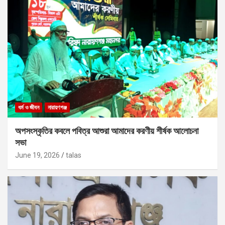
ধর্ম ও জীবন
নারায়ণগঞ্জ
অপসংস্কৃতির কবলে পবিত্র আশুরা আমাদের করণীয় শীর্ষক আলোচনা
সভা
June 19, 2026
talas