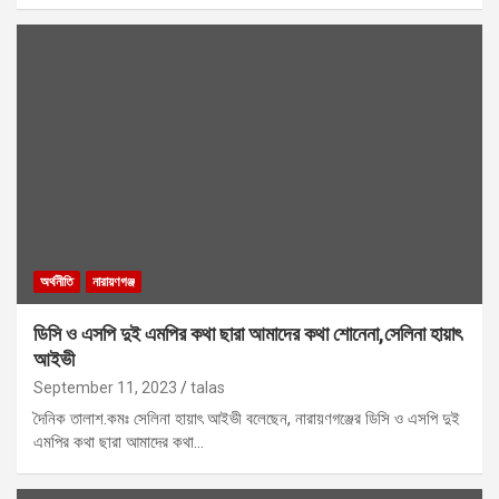
অর্থনীতি
নারায়ণগঞ্জ
ডিসি ও এসপি দুই এমপির কথা ছারা আমাদের কথা শোনেনা,সেলিনা হায়াৎ
আইভী
September 11, 2023
talas
দৈনিক তালাশ.কমঃ সেলিনা হায়াৎ আইভী বলেছেন, নারায়ণগঞ্জের ডিসি ও এসপি দুই
এমপির কথা ছারা আমাদের কথা…