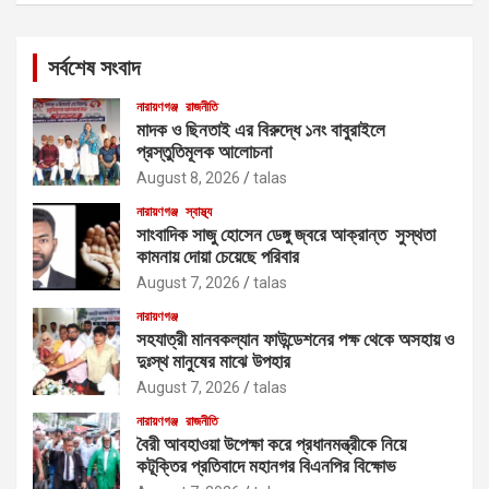
r
c
সর্বশেষ সংবাদ
h
নারায়ণগঞ্জ
রাজনীতি
মাদক ও ছিনতাই এর বিরুদ্ধে ১নং বাবুরাইলে
প্রস্তুতিমূলক আলোচনা
August 8, 2026
talas
নারায়ণগঞ্জ
স্বাস্থ্য
সাংবাদিক সাজু হোসেন ডেঙ্গু জ্বরে আক্রান্ত সুস্থতা
কামনায় দোয়া চেয়েছে পরিবার
August 7, 2026
talas
নারায়ণগঞ্জ
সহযাত্রী মানবকল্যান ফাউন্ডেশনের পক্ষ থেকে অসহায় ও
দুঃস্থ মানুষের মাঝে উপহার
August 7, 2026
talas
নারায়ণগঞ্জ
রাজনীতি
বৈরী আবহাওয়া উপেক্ষা করে প্রধানমন্ত্রীকে নিয়ে
কটূক্তির প্রতিবাদে মহানগর বিএনপির বিক্ষোভ