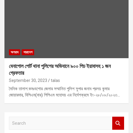
অপরাধ
সারাদেশ
বেনাপোল পোর্ট থানা পুলিশের অভিযানে ৯০০ পিচ ইয়াবাসহ ১ জন
গ্রেফতার
September 30, 2023
talas
দৈনিক তালাশ.কমঃযশোর জেলার সম্মানিত পুলিশ সুপার জনাব প্রলয় কুমার
জোয়ারদার, বিপিএম(বার) পিপিএম মহোদয় এর নির্দেশক্রমে ইং-২৮/০৮/২০২৩…
S
e
a