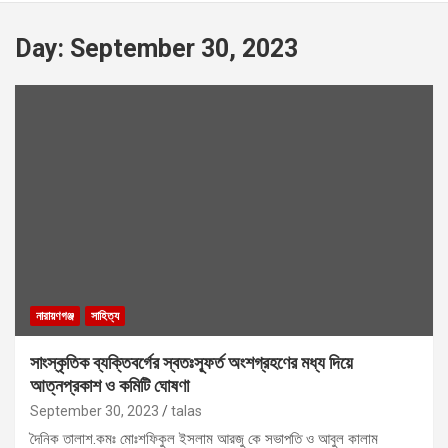
Day:
September 30, 2023
নারায়ণগঞ্জ
সাহিত্য
সাংস্কৃতিক ব্যক্তিবর্গের স্বতঃস্ফূর্ত অংশগ্রহণের মধ্য দিয়ে
আত্নপ্রকাশ ও কমিটি ঘোষণা
September 30, 2023
talas
দৈনিক তালাশ.কমঃ মোঃশফিকুল ইসলাম আরজু কে সভাপতি ও আবুল কালাম