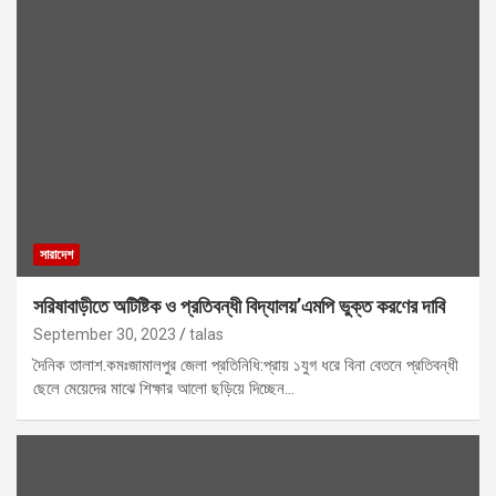
সারাদেশ
সরিষাবাড়ীতে অটিষ্টিক ও প্রতিবন্ধী বিদ্যালয়’এমপি ভুক্ত করণের দাবি
September 30, 2023
talas
দৈনিক তালাশ.কমঃজামালপুর জেলা প্রতিনিধি:প্রায় ১যুগ ধরে বিনা বেতনে প্রতিবন্ধী
ছেলে মেয়েদের মাঝে শিক্ষার আলো ছড়িয়ে দিচ্ছেন…