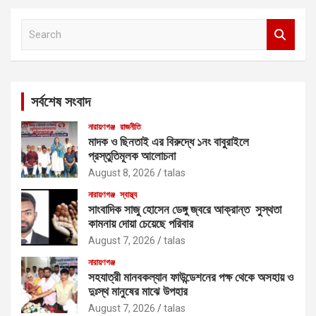
S
e
a
r
c
সর্বশেষ সংবাদ
h
নারায়ণগঞ্জ
রাজনীতি
মাদক ও ছিনতাই এর বিরুদ্ধে ১নং বাবুরাইলে
প্রস্তুতিমূলক আলোচনা
August 8, 2026
talas
নারায়ণগঞ্জ
স্বাস্থ্য
সাংবাদিক সাজু হোসেন ডেঙ্গু জ্বরে আক্রান্ত সুস্থতা
কামনায় দোয়া চেয়েছে পরিবার
August 7, 2026
talas
নারায়ণগঞ্জ
সহযাত্রী মানবকল্যান ফাউন্ডেশনের পক্ষ থেকে অসহায় ও
দুঃস্থ মানুষের মাঝে উপহার
August 7, 2026
talas