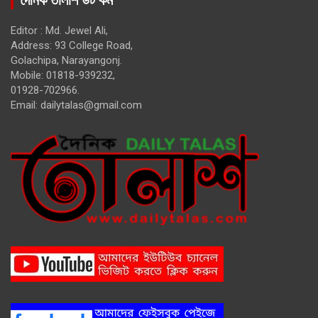
দৈনিক তালাশ ডট কম
Editor : Md. Jewel Ali,
Address: 93 College Road,
Golachipa, Narayangonj.
Mobile: 01818-939232,
01928-702966.
Email:
dailytalas@gmail.com