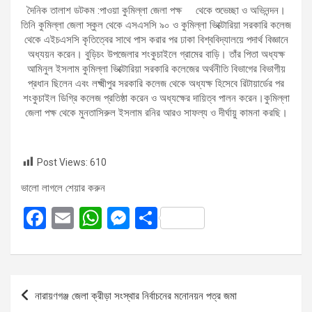
দৈনিক তালাশ ডটকম :পাওয়া কুমিল্লা জেলা পক্ষ থেকে শুভেচ্ছা ও অভিনন্দন।
তিনি কুমিল্লা জেলা স্কুল থেকে এসএসসি ৯০ ও কুমিল্লা ভিক্টোরিয়া সরকারি কলেজ
থেকে এইচএসসি কৃতিত্বের সাথে পাস করার পর ঢাকা বিশ্ববিদ্যালয়ে পদার্থ বিজ্ঞানে
অধ্যয়ন করেন। বুড়িচং উপজেলার শংকুচাইলে গ্রামের বাড়ি। তাঁর পিতা অধ্যক্ষ
আমিনুল ইসলাম কুমিল্লা ভিক্টোরিয়া সরকারি কলেজের অর্থনীতি বিভাগের বিভাগীয়
প্রধান ছিলেন এবং লক্ষ্মীপুর সরকারি কলেজ থেকে অধ্যক্ষ হিসেবে রিটায়ার্ডের পর
শংকুচাইল ডিগ্রি কলেজ প্রতিষ্ঠা করেন ও অধ্যক্ষের দায়িত্ব পালন করেন।কুমিল্লা
জেলা পক্ষ থেকে মুনতাসিরুল ইসলাম রনির আরও সাফল্য ও দীর্ঘায়ু কামনা করছি।
Post Views:
610
ভালো লাগলে শেয়ার করুন
F
E
W
M
S
a
m
h
es
h
ce
ail
at
se
ar
b
s
n
e
Post
নারায়ণগঞ্জ জেলা ক্রীড়া সংস্থার নির্বাচনের মনোনয়ন পত্র জমা
o
A
g
navigation