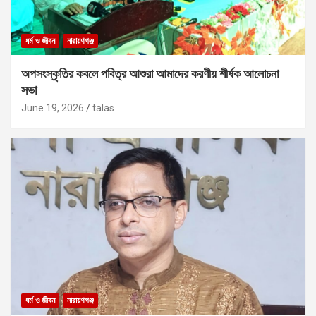
ধর্ম ও জীবন
নারায়ণগঞ্জ
অপসংস্কৃতির কবলে পবিত্র আশুরা আমাদের করণীয় শীর্ষক আলোচনা
সভা
June 19, 2026
talas
ধর্ম ও জীবন
নারায়ণগঞ্জ