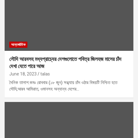
আন্তর্জাতিক
সৌদি আরবসহ মধ্যপ্রাচ্যের দেশগুলোতে পবিত্র জিলহজ মাসের চাঁদ
দেখা যেতে পারে আজ
June 18, 2023
talas
দৈনিক তালাশ.কমঃ রোববার (১৮ জুন) সন্ধ্যায় চাঁদ ওঠার বিষয়টি নিশ্চিত হতে
সৌদি,আরব আমিরাত, ওমানসহ অন্যান্য দেশের…