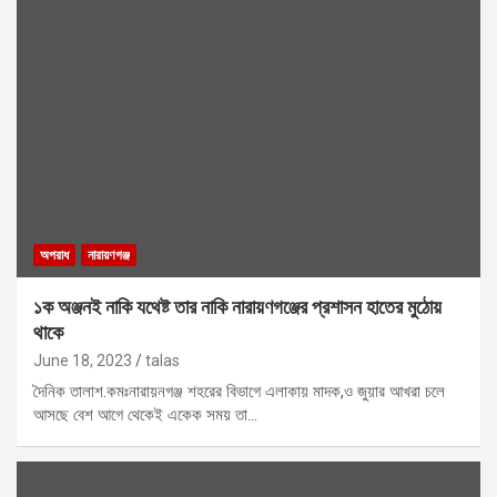
অপরাধ
নারায়ণগঞ্জ
১ক অঞ্জনই নাকি যথেষ্ট তার নাকি নারায়ণগঞ্জের প্রশাসন হাতের মুঠোয়
থাকে
June 18, 2023
talas
দৈনিক তালাশ.কমঃনারায়নগঞ্জ শহরের বিভাগে এলাকায় মাদক,ও জুয়ার আখরা চলে
আসছে বেশ আগে থেকেই একেক সময় তা…