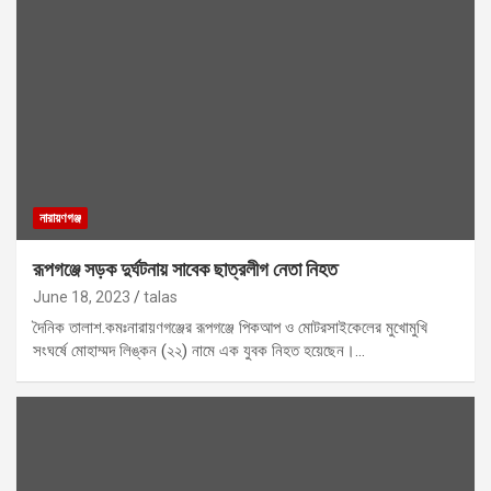
নারায়ণগঞ্জ
রূপগঞ্জে সড়ক দুর্ঘটনায় সাবেক ছাত্রলীগ নেতা নিহত
June 18, 2023
talas
দৈনিক তালাশ.কমঃনারায়ণগঞ্জের রূপগঞ্জে পিকআপ ও মোটরসাইকেলের মুখোমুখি
সংঘর্ষে মোহাম্মদ লিঙ্কন (২২) নামে এক যুবক নিহত হয়েছেন।…