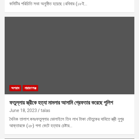
কমিটির পরিচিতি সভা অনুষ্ঠিত হয়েছে।রবিবার (১৮ই…
অপরাধ
নারায়ণগঞ্জ
ফতুল্লায় স্ত্রীকে হত্যা মামলার আসামি গ্রেফতার করেছে পুলিশ
June 18, 2023
talas
দৈনিক তালাশ.কমঃফতুল্লার ভোলাইলে তিন লাখ টাকা যৌতুকের দাবিতে স্ত্রী নুপুর
আক্তারকে (২৮) গলা কেটে হত্যার চেষ্টার…