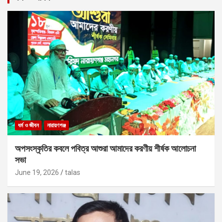
ধর্ম ও জীবন
নারায়ণগঞ্জ
অপসংস্কৃতির কবলে পবিত্র আশুরা আমাদের করণীয় শীর্ষক আলোচনা
সভা
June 19, 2026
talas