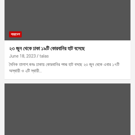
সারাদেশ
২৩ জুন থেকে ঢাকা ১৯টি কোরবানির হাট বসেছে
June 18, 2023
talas
দৈনিক তালাশ.কমঃ ঢাকায় কোরবানির পশুর হাট বসছে ২৩ জুন থেকে এবার ১৭টি
অস্থায়ী ও ২টি স্থায়ী…