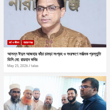
ধর্ম ও জীবন
নারায়ণগঞ্জ
আসন্ন ঈদুল আজহায় কাঁচা চামড়া সংগ্রহ ও সংরক্ষণে সর্বাত্মক প্রস্তুতি
ডিসি মো: রায়হান কবির
May 25, 2026
talas