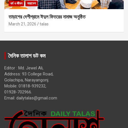
ধর্ম ও জীবন
সারাদেশ
তাড়াশের দেশীগ্রামে ঈদুল ফিতরের নামাজ অনুষ্ঠিত
March 21, 2026
talas
দৈনিক তালাশ ডট কম
Editor : Md. Jewel Ali,
Address: 93 College Road,
Golachipa, Narayangonj.
Mobile: 01818-939232,
01928-702966.
Email:
dailytalas@gmail.com