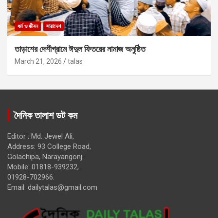
ধর্ম ও জীবন
সারাদেশ
তাড়াশের দেশীগ্রামে ঈদুল ফিতরের নামাজ অনুষ্ঠিত
March 21, 2026
talas
দৈনিক তালাশ ডট কম
Editor : Md. Jewel Ali,
Address: 93 College Road,
Golachipa, Narayangonj.
Mobile: 01818-939232,
01928-702966.
Email:
dailytalas@gmail.com