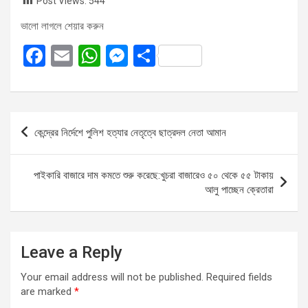
Post Views:
544
ভালো লাগলে শেয়ার করুন
F
E
W
M
S
a
m
h
es
h
ce
ail
at
se
ar
b
s
n
e
Post
কেন্দ্রের নির্দেশে পুলিশ হত্যার নেতৃত্বে ছাত্রদল নেতা আমান
o
A
g
navigation
o
p
er
পাইকারি বাজারে দাম কমতে শুরু করেছে:খুচরা বাজারেও ৫০ থেকে ৫৫ টাকায়
k
p
আলু পাচ্ছেন ক্রেতারা
Leave a Reply
Your email address will not be published.
Required fields
are marked
*