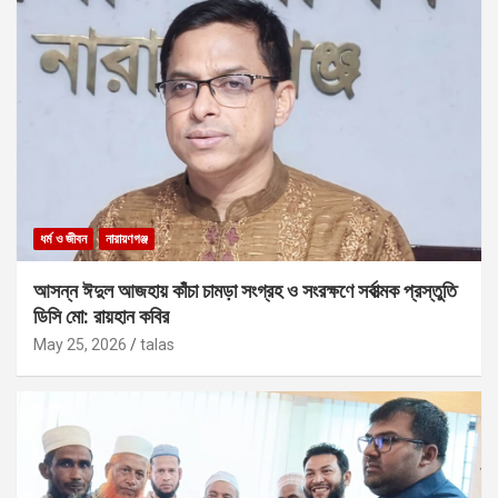
ধর্ম ও জীবন
নারায়ণগঞ্জ
আসন্ন ঈদুল আজহায় কাঁচা চামড়া সংগ্রহ ও সংরক্ষণে সর্বাত্মক প্রস্তুতি
ডিসি মো: রায়হান কবির
May 25, 2026
talas