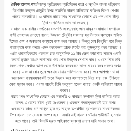
দৈনিক তালাশ.কমঃ
নিজস্ব প্রতিবেদক:প্রতিদিনের বার্তা ও স্বাধীন বাংলা পত্রিকার
রিপোর্টার উজ্জ্বল চৌধুরীর উপর অতর্কিত হামলা চালিয়েছে কতিপয় বিশেষ পেশার
পরিচয় দানকারীরা। এ ঘটনায় নারায়ণগঞ্জ সাংবাদিক ফোরাম এর পক্ষ থেকে তীব্র
নিন্দা ও প্রতিবাদ জানানো হয়েছে।
সকালে এক বার্তায় সংগঠনের সভাপতি আবদুল্লাহ আল মামুন ও সাধারণ সম্পাদক
গাজী মোহাম্মদ সোহেল বলেন, উজ্জ্বল চৌধুরীর সবসময় স্বাধীনতার স্বপক্ষের শক্তি
হিসেবে দেশ ও জনগণের কল্যাণে কাজ করে আসছে। কিন্তু বেশ কিছুদিন ধরে ভিন্ন
গনমাধ্যমে কাজ করছে এমন কয়েকজন তাকে টার্গেট করে কূমন্তব্য করে আসছে ।
এরই ধারাবাহিকতায় গতকাল রাত আনুমানিক ১১ টায় জেলা কারাগারে সামনে একটি
কভার্ড ভ্যানে আগুন লাগানোর খবর পেয়ে উজ্জ্বল সেখানে যায়। ওখানে গিয়ে ছবি
নিতে গেলে সেখানে আগে থেকে উপস্থিত কয়েকজন তাকে মারধর করে গুরুতর জখম
করে। এবং মা বোন তুলে অকথ্য ভাষায় গালিগালাজ করে। পরে আশপাশে থাকা
কয়েকজন গনমাধ্যমকরমী তাকে উদ্ধার করে হাসপাতালে নিয়ে যায় এবং চিকিৎসা
সেবা প্রদান করে। এরপর রাতেই তিনি ফতুল্লা মডেল থানায় একটি অভিযোগ দায়ের
করেন।
নারায়ণগঞ্জ সাংবাদিক ফোরাম এর সভাপতি ও সাধারণ সম্পাদক নিন্দা জানিয়ে আরো
বলেন, এধরনের ঘটনা খুবই দুঃখজনক। একজন গনমাধ্যমকরমী হয়ে অপর
একজনের কাছে যদি লাঞ্ছিত হতে হয় তাহলে অপরাধীরা ব্যাপকভাবে সাংবাদিকদের
উপর হামলা চালাবে এবং ততপর হবে। এমনি এই হামলার ঘটনায় পাল্টাপাল্টি হামলাও
হতে পারে। তাই বিষয়টি দ্রুত আইনগত ব্যবস্থা নেয়ার দাবি জানান তারা।