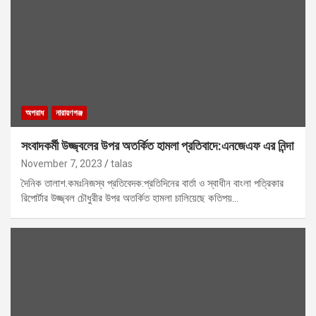
অপরাধ
নারায়ণগঞ্জ
সংবাদকর্মী উজ্জ্বলের উপর অতর্কিত হামলা প্রতিবাদে:এনজেএফ এর নিন্দা
November 7, 2023
talas
দৈনিক তালাশ.কমঃনিজস্ব প্রতিবেদক:প্রতিদিনের বার্তা ও স্বাধীন বাংলা পত্রিকার
রিপোর্টার উজ্জ্বল চৌধুরীর উপর অতর্কিত হামলা চালিয়েছে কতিপয়…