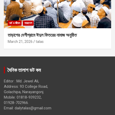
ধর্ম ও জীবন
সারাদেশ
তাড়াশের দেশীগ্রামে ঈদুল ফিতরের নামাজ অনুষ্ঠিত
March 21, 2026
talas
দৈনিক তালাশ ডট কম
Editor : Md. Jewel Ali,
Address: 93 College Road,
Golachipa, Narayangonj.
Mobile: 01818-939232,
01928-702966.
Email:
dailytalas@gmail.com