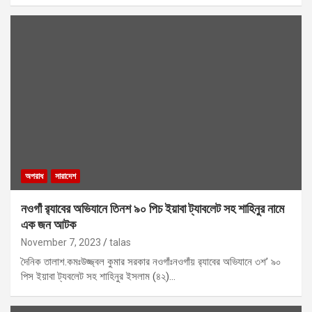
অপরাধ
সারাদেশ
নওগাঁ র‍্যাবের অভিযানে তিনশ ৯০ পিচ ইয়াবা ট্যাবলেট সহ শাহিনুর নামে
এক জন আটক
November 7, 2023
talas
দৈনিক তালাশ.কমঃউজ্জ্বল কুমার সরকার নওগাঁঃনওগাঁয় র‌্যাবের অভিযানে ৩শ’ ৯০
পিস ইয়াবা ট্যবলেট সহ শাহিনুর ইসলাম (৪২)…