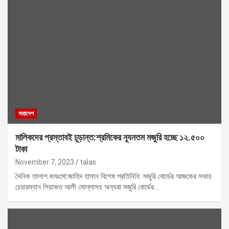
সারাদেশ
মালিকদের প্রস্তাবই চূড়ান্ত:শ্রমিকের ন্যূনতম মজুরি হচ্ছে ১২.৫০০
টাকা
November 7, 2023
talas
দৈনিক তালাশ.কমঃমো:জাহিদ হাসান বিশেষ প্রতিনিধি: মজুরি বোর্ডের আজকের সভায়
চেয়ারম্যান লিয়াকত আলী মোল্লাসহ অন্যরা মজুরি বোর্ডের…