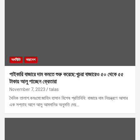
অর্থনীতি
সারাদেশ
পাইকারি বাজারে দাম কমতে শুরু করেছে:খুচরা বাজারেও ৫০ থেকে ৫৫
টাকায় আলু পাচ্ছেন ক্রেতারা
November 7, 2023
talas
দৈনিক তালাশ.কমঃমো:জাহিদ হাসান বিশেষ প্রতিনিধি: বাজারে দাম নিয়ন্ত্রণে আসার
এক সপ্তাহ আগে আলু আমদানির অনুমতি দেয়…