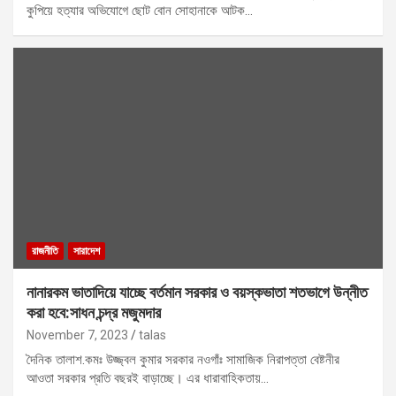
কুপিয়ে হত্যার অভিযোগে ছোট বোন সোহানাকে আটক…
রাজনীতি
সারাদেশ
নানারকম ভাতাদিয়ে যাচ্ছে বর্তমান সরকার ও বয়স্কভাতা শতভাগে উন্নীত
করা হবে:সাধন চন্দ্র মজুমদার
November 7, 2023
talas
দৈনিক তালাশ.কমঃ উজ্জ্বল কুমার সরকার নওগাঁঃ সামাজিক নিরাপত্তা বেষ্টনীর
আওতা সরকার প্রতি বছরই বাড়াচ্ছে। এর ধারাবাহিকতায়…