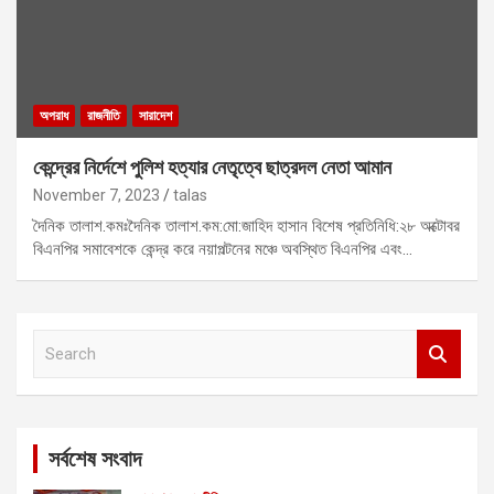
অপরাধ
রাজনীতি
সারাদেশ
কেন্দ্রের নির্দেশে পুলিশ হত্যার নেতৃত্বে ছাত্রদল নেতা আমান
November 7, 2023
talas
দৈনিক তালাশ.কমঃদৈনিক তালাশ.কম:মো:জাহিদ হাসান বিশেষ প্রতিনিধি:২৮ অক্টোবর
বিএনপির সমাবেশকে কেন্দ্র করে নয়াপল্টনের মঞ্চে অবস্থিত বিএনপির এবং…
S
e
a
r
c
সর্বশেষ সংবাদ
h