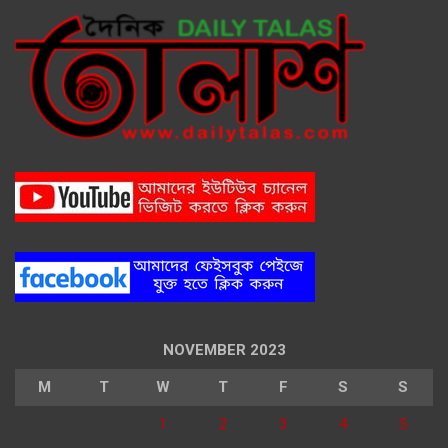
NOVEMBER 2023
M
T
W
T
F
S
S
1
2
3
4
5