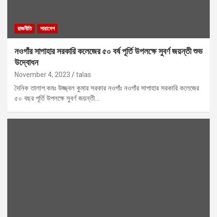
রাজনীতি
সারাদেশ
নওগাঁর সাপাহার সরকারি কলেজের ৫০ বর্ষ পূর্তি উপলক্ষে সুবর্ণ জয়ন্তী শুভ
উদ্বোধন
November 4, 2023
talas
দৈনিক তালাশ.কমঃ উজ্জ্বল কুমার সরকার নওগাঁঃ নওগাঁর সাপাহার সরকারি কলেজের
৫০ বছর পূর্তি উপলক্ষে সুবর্ণ জয়ন্তী…