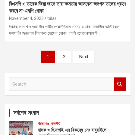
বিএনপি ও তারেক জিয়া জানে তারা ক্ষমতায় আসবেনা জনগন তাদের গ্রহণ
করবে না-এমপি খোকা
November 4, 2023
talas
দৈনিক তালাশ.কমঃজাতীয় পার্টির প্রেসিডিয়াম সদস্য ও ঢাকা বিভাগীয় অতিরিক্ত
মহাসচিব জননেতা লিয়াকত হোসেন খোকা এমপি বলেছেনআগামী…
Posts
1
2
Next
pagination
S
e
a
r
c
সর্বশেষ সংবাদ
h
নারায়ণগঞ্জ
রাজনীতি
মাদক ও ছিনতাই এর বিরুদ্ধে ১নং বাবুরাইলে