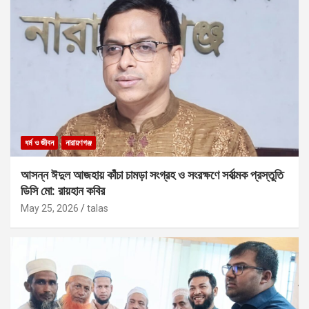
ধর্ম ও জীবন
নারায়ণগঞ্জ
আসন্ন ঈদুল আজহায় কাঁচা চামড়া সংগ্রহ ও সংরক্ষণে সর্বাত্মক প্রস্তুতি
ডিসি মো: রায়হান কবির
May 25, 2026
talas