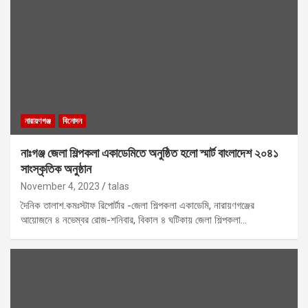
নারায়ণগঞ্জ
বিনোদন
নাঃগঞ্জ জেলা শিল্পকলা একাডেমিতে অনুষ্ঠিত হলো স্মার্ট বাংলাদেশ ২০৪১
সাংস্কৃতিক অনুষ্ঠান
November 4, 2023
talas
দৈনিক তালাশ.কমঃস্টাফ রিপোর্টার -জেলা শিল্পকলা একাডেমি, নারায়ণগঞ্জের
আয়োজনে ৪ নভেম্বর রোজ-শনিবার, বিকাল ৪ ঘটিকায় জেলা শিল্পকলা…