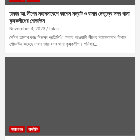
ঢাকায় আ.লীগের মহাসমাবেশে কাশেম সম্রাট ও রানার নেতৃত্বে সদর থানা
কৃষকলীগের শোডাউন
November 4, 2023
talas
দৈনিক তালাশ.কমঃ নিজস্ব প্রতিনিধি: ঢাকায় আওয়ামী লীগের মহাসমাবেশে বিশাল
শোডাউন করেছে নারায়ণগঞ্জ সদর থানা কৃষকলীগ। শনিবার…
নারায়ণগঞ্জ
রাজনীতি