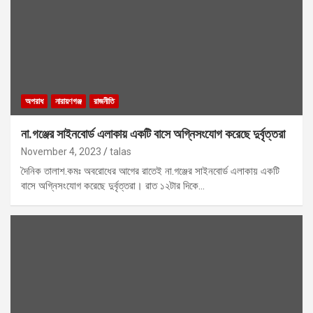
অপরাধ
নারায়ণগঞ্জ
রাজনীতি
না.গঞ্জের সাইনবোর্ড এলাকায় একটি বাসে অগ্নিসংযোগ করেছে দুর্বৃত্তরা
November 4, 2023
talas
দৈনিক তালাশ.কমঃ অবরোধের আগের রাতেই না.গঞ্জের সাইনবোর্ড এলাকায় একটি
বাসে অগ্নিসংযোগ করেছে দুর্বৃত্তরা। রাত ১২টার দিকে…