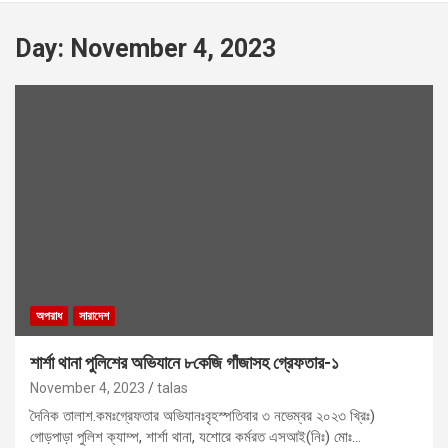
Day:
November 4, 2023
অপরাধ
সারাদেশ
শার্শা থানা পুলিশের অভিযানে ৮কেজি গাঁজাসহ গ্রেফতার-১
November 4, 2023
talas
দৈনিক তালাশ.কমঃগ্রেফতার অভিযানঃবৃহস্পতিবার ৩ নভেম্বর ২০২৩ খ্রিঃ)
গোড়পাড়া পুলিশ ক্যাম্প, শার্শা থানা, যশোরে কর্মরত এসআই(নিঃ) মোঃ…