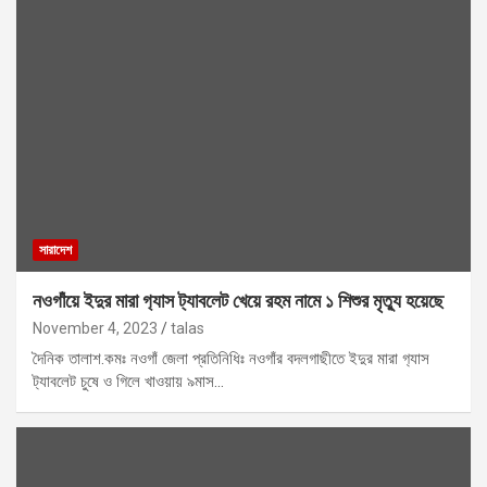
সারাদেশ
নওগাঁয়ে ইদুর মারা গ‍্যাস ট‍্যাবলেট খেয়ে রহম নামে ১ শিশুর মৃত্যু হয়েছে
November 4, 2023
talas
দৈনিক তালাশ.কমঃ নওগাঁ জেলা প্রতিনিধিঃ নওগাঁর বদলগাছীতে ইদুর মারা গ‍্যাস
ট‍্যাবলেট চুষে ও গিলে খাওয়ায় ৯মাস…