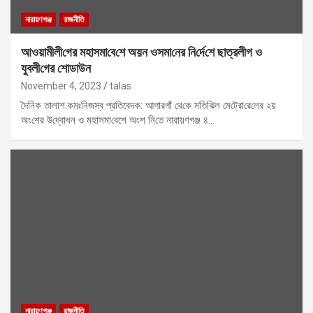
নারায়ণগঞ্জ
রাজনীতি
আওয়ামীলী‌গের মহাসমা‌বে‌শে অয়ন ওসমা‌নের নি‌র্দে‌শে ছাত্রলীগ ও
যুবলী‌গের শোডাউন
November 4, 2023
talas
দৈনিক তালাশ.কমঃনিজস্ব প্রতিবেদক: আগারগাঁ থে‌কে মতি‌ঝিল মে‌ট্রো‌রে‌লের ২য়
অং‌শের উ‌দ্বোধন ও মহাসমা‌বেশে অংশ নি‌তে নারায়ণগঞ্জ ৪…
নারায়ণগঞ্জ
রাজনীতি