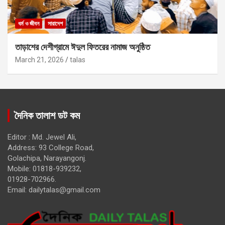
ধর্ম ও জীবন
সারাদেশ
তাড়াশের দেশীগ্রামে ঈদুল ফিতরের নামাজ অনুষ্ঠিত
March 21, 2026
talas
দৈনিক তালাশ ডট কম
Editor : Md. Jewel Ali,
Address: 93 College Road,
Golachipa, Narayangonj.
Mobile: 01818-939232,
01928-702966.
Email:
dailytalas@gmail.com