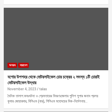
অপরাধ
সারাদেশ
যশোর উপশহর থেকে মোটরসাইকেল চোর চক্রের ২ সদস্য ১টি চোরাই
মোটরসাইকেল উদ্ধার
November 4, 2023
talas
দৈনিক তালাশ.কমঃঘটনা ও গ্রেফতারের বিবরণঃজেলার পুলিশ সুপার জনাব প্রলয়
কুমার জোয়ারদার, বিপিএম (বার), পিপিএম মহোদয়ের দিক-নির্দেশনায়…