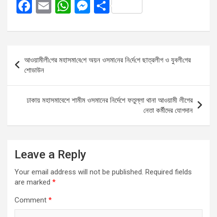
F
E
W
M
S
a
m
h
es
h
ce
ail
at
se
ar
b
s
n
e
Post
আওয়ামীলী‌গের মহাসমা‌বে‌শে অয়ন ওসমা‌নের নি‌র্দে‌শে ছাত্রলীগ ও যুবলী‌গের
o
A
g
navigation
শোডাউন
o
p
er
k
p
ঢাকায় মহাসমাবেশে শামীম ওসমানের নির্দেশে ফতুল্লা থানা আওয়ামী লীগের
নেতা কর্মীদের যোগদান
Leave a Reply
Your email address will not be published.
Required fields
are marked
*
Comment
*