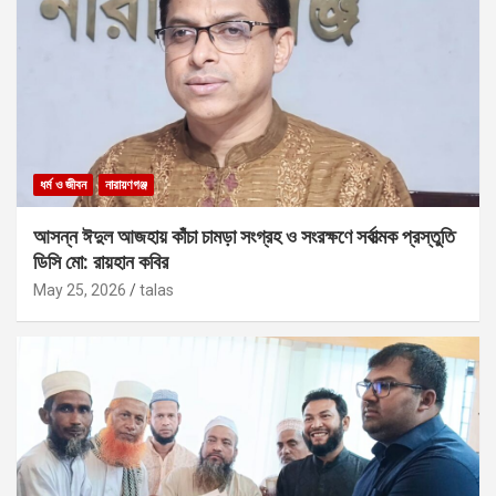
ধর্ম ও জীবন
নারায়ণগঞ্জ
আসন্ন ঈদুল আজহায় কাঁচা চামড়া সংগ্রহ ও সংরক্ষণে সর্বাত্মক প্রস্তুতি
ডিসি মো: রায়হান কবির
May 25, 2026
talas