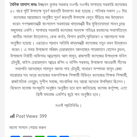
দৈনিক তালাশ.কমঃ
উজ্জ্বল কুমার সরকার নওগাঁঃ নওগাঁর সাপাহার সরকারি কলেজের
৫০ বছর পূর্তি উপলক্ষে সুবর্ণ জয়ন্তী উদযাপন করা হয়েছে। শনিবার সকাল ১০ টায়
কলেজের আয়োজনে অনুষ্ঠিত সুবর্ণ জয়ন্তী উপলক্ষে বেলুন উঁড়িয়ে শুভ উদ্বোধন
করেন গণপ্রজাতন্ত্রী বাংলাদেশ সরকারের খাদ্যমন্ত্রী বীর মুক্তিযোদ্ধা সাধন চন্দ্র
মজুমদার এমপি। সাপাহার সরকারি কলেজের অধ্যক্ষ শহিদুর রহমানের সভাপতিত্বে
জাতীয় পতাকা উত্তোলন, কেক কর্তন, বিশাল র‍্যালি,স্মৃতিচারণ ও আলোচনা সভা
অনুষ্ঠিত হয়েছে। এছাড়াও প্রধান অতিথি খাদ্যমন্ত্রী কলেজের নতুন ভবন উদ্বোধন
করেন। এ সময় উপজেলা পরিষদ চেয়ারম্যান আলহাজ্ব শাহজাহান হোসেন মন্ডল,
উপজেলা নির্বাহী অফিসার আব্দুল্যাহ আল মামুন, রাজশাহী কলেজের উপাধ্যক্ষ মনিল
চৌধুরী, ভাইস চেয়ারম্যান আব্দুর রশিদ ও নার্গিস সরকার, উপজেলা আওয়ামী লীগের
সভাপতি আলহাজ্ব শামসুল আলম শাহ চৌধুরী, সাধারণ সম্পাদক মাসুদ রেজা
সারোয়ার সহ অত্র কলেজের সকলশিক্ষক শিক্ষার্থী বিভিন্ন কলেজের শিক্ষক শিক্ষার্থী,
রাজনৈতিক নেতৃবৃন্দ, সুশীল সমাজ, সাংবাদিক সহ আরো অনেকে উপস্থিত ছিলেন।
বিকেলে মনোজ সংস্কৃতি অনুষ্ঠান অনুষ্ঠিত হবে বলে জানিয়েছে কলেজ কর্তৃপক্ষ, এতে
শিল্পী মমতাজ এমপি’র কন্ঠে গান অনুষ্ঠিত হবে।
নওগাঁ প্রতিনিধিঃ।
Post Views:
399
ভালো লাগলে শেয়ার করুন