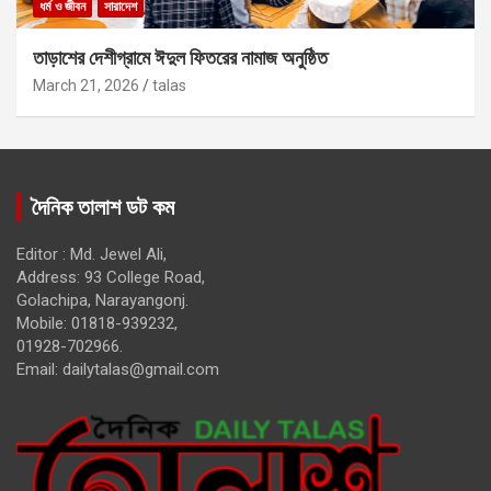
ধর্ম ও জীবন
সারাদেশ
তাড়াশের দেশীগ্রামে ঈদুল ফিতরের নামাজ অনুষ্ঠিত
March 21, 2026
talas
দৈনিক তালাশ ডট কম
Editor : Md. Jewel Ali,
Address: 93 College Road,
Golachipa, Narayangonj.
Mobile: 01818-939232,
01928-702966.
Email:
dailytalas@gmail.com