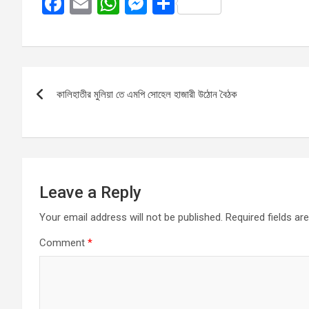
F
E
W
M
S
a
m
h
es
h
ce
ail
at
se
ar
b
s
n
e
Post
o
A
g
কালিহাতীর মুলিয়া তে এমপি সোহেল হাজারী উঠোন বৈঠক
navigation
o
p
er
k
p
Leave a Reply
Your email address will not be published.
Required fields a
Comment
*