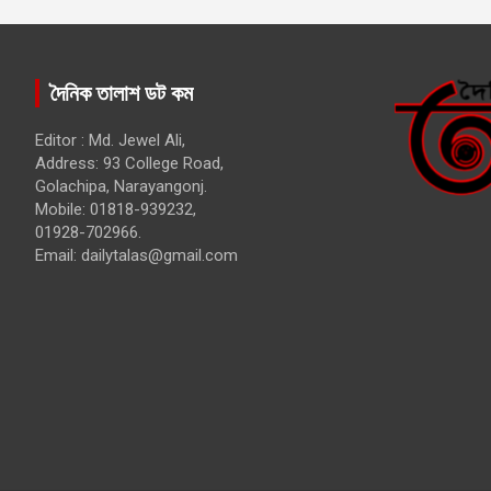
দৈনিক তালাশ ডট কম
Editor : Md. Jewel Ali,
Address: 93 College Road,
Golachipa, Narayangonj.
Mobile: 01818-939232,
01928-702966.
Email:
dailytalas@gmail.com