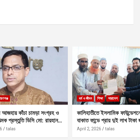
ায়ণগঞ্জ
ধর্ম ও জীবন
শিক্ষা
সারাদেশ
 আজহায় কাঁচা চামড়া সংগ্রহ ও
কালিহাতীতে ইসলামিক ফাউন্ডেশন
াত্মক প্রস্তুতি ডিসি মো: রায়হান
যাকাত ফান্ডে প্রায় দুই লাখ টাকা
6
talas
April 2, 2026
talas