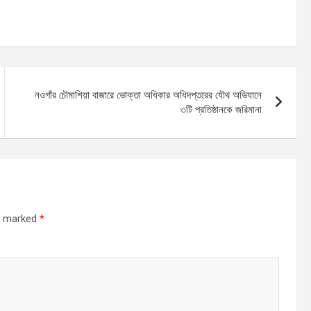
নওগাঁর চৌমাশিয়া বাজারে ভোক্তা অধিকার অধিদপ্তরের যৌথ অভিযানে
৩টি প্রতিষ্ঠানকে জরিমানা
re marked
*