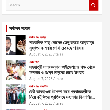
S
e
a
r
c
সর্বশেষ সংবাদ
h
নারায়ণগঞ্জ
স্বাস্থ্য
সাংবাদিক সাজু হোসেন ডেঙ্গু জ্বরে আক্রান্ত
সুস্থতা কামনায় দোয়া চেয়েছে পরিবার
August 7, 2026
talas
নারায়ণগঞ্জ
সহযাত্রী মানবকল্যান ফাউন্ডেশনের পক্ষ থেকে
অসহায় ও দুঃস্থ মানুষের মাঝে উপহার
August 7, 2026
talas
নারায়ণগঞ্জ
রাজনীতি
বৈরী আবহাওয়া উপেক্ষা করে প্রধানমন্ত্রীকে
নিয়ে কটূক্তির প্রতিবাদে মহানগর বিএনপির
বিক্ষোভ
August 7, 2026
talas