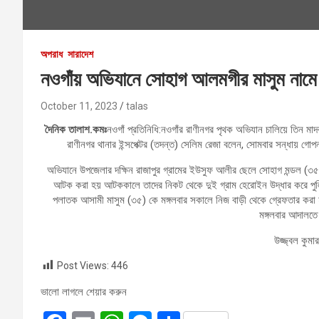
অপরাধ
সারাদেশ
নওগাঁয় অভিযানে সোহাগ আলমগীর মাসুম নামে
October 11, 2023
talas
দৈনিক তালাশ.কমঃ
নওগাঁ প্রতিনিধি:নওগাঁর রাণীনগর পৃথক অভিযান চালিয়ে তিন
রাণীনগর থানার ইন্সপেক্টর (তদন্ত) সেলিম রেজা বলেন, সোমবার সন্ধায় 
অভিযানে উপজেলার দক্ষিন রাজাপুর গ্রামের ইউসুফ আলীর ছেলে সোহাগ মন্ডল 
আটক করা হয় আটককালে তাদের নিকট থেকে দুই গ্রাম হেরোইন উদ্ধার করে পুল
পলাতক আসামী মাসুম (৩৫) কে মঙ্গলবার সকালে নিজ বাড়ী থেকে গ্রেফতার করা
মঙ্গলবার আদালতে
উজ্জ্বল কুম
Post Views:
446
ভালো লাগলে শেয়ার করুন