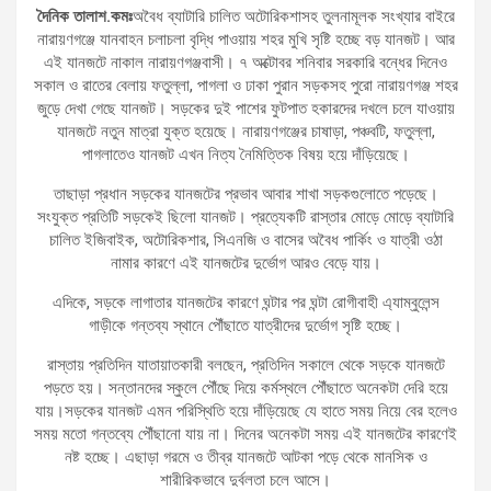
দৈনিক তালাশ.কমঃ
অবৈধ ব্যাটারি চালিত অটোরিকশাসহ তুলনামূলক সংখ্যার বাইরে
নারায়ণগঞ্জে যানবাহন চলাচলা বৃদ্ধি পাওয়ায় শহর মুখি সৃষ্টি হচ্ছে বড় যানজট। আর
এই যানজটে নাকাল নারায়ণগঞ্জবাসী। ৭ অক্টোবর শনিবার সরকারি বন্ধের দিনেও
সকাল ও রাতের বেলায় ফতুল্লা, পাগলা ও ঢাকা পুরান সড়কসহ পুরো নারায়ণগঞ্জ শহর
জুড়ে দেখা গেছে যানজট। সড়কের দুই পাশের ফুটপাত হকারদের দখলে চলে যাওয়ায়
যানজটে নতুন মাত্রা যুক্ত হয়েছে। নারায়ণগঞ্জের চাষাড়া, পঞ্চবটি, ফতুল্লা,
পাগলাতেও যানজট এখন নিত্য নৈমিত্তিক বিষয় হয়ে দাঁড়িয়েছে।
তাছাড়া প্রধান সড়কের যানজটের প্রভাব আবার শাখা সড়কগুলোতে পড়েছে।
সংযুক্ত প্রতিটি সড়কেই ছিলো যানজট। প্রত্যেকটি রাস্তার মোড়ে মোড়ে ব্যাটারি
চালিত ইজিবাইক, অটোরিকশার, সিএনজি ও বাসের অবৈধ পার্কিং ও যাত্রী ওঠা
নামার কারণে এই যানজটের দুর্ভোগ আরও বেড়ে যায়।
এদিকে, সড়কে লাগাতার যানজটের কারণে ঘন্টার পর ঘন্টা রোগীবাহী এ্যাম্বুলেন্স
গাড়ীকে গন্তব্য স্থানে পৌঁছাতে যাত্রীদের দুর্ভোগ সৃষ্টি হচ্ছে।
রাস্তায় প্রতিদিন যাতায়াতকারী বলছেন, প্রতিদিন সকালে থেকে সড়কে যানজটে
পড়তে হয়। সন্তানদের স্কুলে পৌঁছে দিয়ে কর্মস্থলে পৌঁছাতে অনেকটা দেরি হয়ে
যায়।সড়কের যানজট এমন পরিস্থিতি হয়ে দাঁড়িয়েছে যে হাতে সময় নিয়ে বের হলেও
সময় মতো গন্তব্যে পৌঁছানো যায় না। দিনের অনেকটা সময় এই যানজটের কারণেই
নষ্ট হচ্ছে। এছাড়া গরমে ও তীব্র যানজটে আটকা পড়ে থেকে মানসিক ও
শারীরিকভাবে দুর্বলতা চলে আসে।