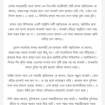
ঢাকার যাত্রাবাড়ী থেকে আগত এক সিএনজি যাত্রীবাহি গাড়ী চালক প্রতিবেদক কে
জানান, নারায়ণগঞ্জ শহরের মতো এমন যানজট ঢাকা কোথাও দেহি নেই, এখানে তো
বিশাল জ্যাম। ৫ থেকে ১০ মিনিটের রাস্তা পার হতে লেগে যাচ্ছে ঘন্টা-আধা ঘন্টা।
হাসান নামে বিসিকস্থ একটি গার্মেন্টস কর্মী প্রতিবেদক কে জানান, প্রতিদিন বাসা
থেকে বের হলেই রাস্তায় যানজটে পড়তে হয়। যানজট পেড়িয়ে গার্মেন্টসে গেলে আর
কাজ করার ইচ্ছা হয় না। এমনভাবে চলতে থাকলে এক সময় আমাদের কাজের প্রতি
অনীহা চলে আসবে।
ফেন্ডস মার্কেটের কাপড় ব্যবসায়ী মো:আশরাফ আলী প্রতিবেদক কে জানান,
নারায়ণগঞ্জ সড়কে যানজট নতুন কিছু নয়। এটা নৈমেত্তিক বিষয় হয়ে দাঁড়িয়েছে।
রাস্তার উভয় পাশে রাস্তা দখল করে রাখে ব্যার্টারি চালিত ইজিবাইক ও অটোরিকশা।
দিনকে দিন বৃদ্ধি পাচ্ছে এগুলোর সংখ্যা ফলে সৃষ্টি হচ্ছে বড় বড় যানজট। যানজটের
কারণে ঘন্টার পর ঘন্টা জ্যামে আটকে থাকতে হচ্ছে।
সাজিদ হাসান নামে এক পথচারী প্রতিবেদক কে জানান, সড়কে প্রচন্ড যানজট। কোন
গাড়ির চালকই কথা শুনে না। যে যার মতো চালাচ্ছেন গাড়ি। রাস্তার পাশে ফুটপাথ
দখল করে বসানো হয়েছে দোকান। এসব রাস্তা এখন হকার ব্যবসায়ীদের দখলে। এ
কারণে গভীর রাত পর্যন্ত বেশিরভাগ রাস্তায়ই যানজট লেগে থাকে।
তিনি আরও জানান, ফুটপাতকে এখনো পথচারীবান্ধব করা যায়নি। পথচারীরা ফুটপাথে
হাঁটতে না পেড়ের প্রধান সড়ক দিয়ে হাটে। ফলে প্রায় সময় পথচারীদেরকে সড়ক