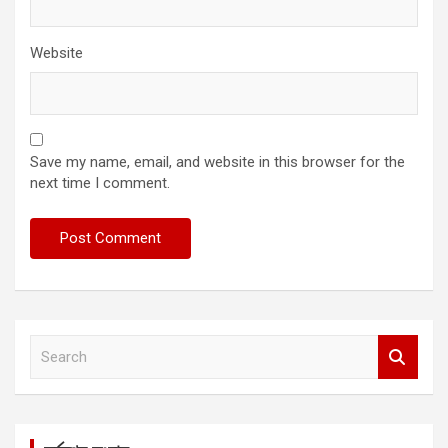
Website
Save my name, email, and website in this browser for the
next time I comment.
S
e
a
r
c