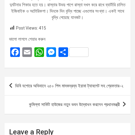
দুর্ঘটনার শিকার হতে হয়। রাস্তার উভয় পাশে রাস্তা দখল করে রাখে ব্যার্টারি চালিত
ইজিবাইক ও অটোরিকশা। দিনকে দিন বৃদ্ধি পাচ্ছে এগুলোর সংখ্যা। একই সাথে
বৃদ্ধি পেয়েছে যানজট।
Post Views:
415
ভালো লাগলে শেয়ার করুন
F
E
W
M
S
a
m
h
es
h
ce
ail
at
se
ar
b
s
n
e
Post
ডিবি যশোরে অভিযানে ২৫০ পিস মাদকদ্রব্য ইয়াবা ট্যাবলেট সহ গ্রেফতার-২
o
A
g
navigation
o
p
er
কুমিল্লা সার্কিট হাউজের নতুন ভবন উদ্বোধন করলেন প্রধানমন্ত্রী
k
p
Leave a Reply