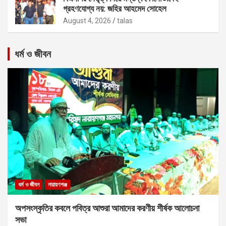
গ্রহণযোগ্য নয়: জহির আহমেদ সোহেল
August 4, 2026
talas
ধর্ম ও জীবন
ধর্ম ও জীবন
নারায়ণগঞ্জ
অপসংস্কৃতির কবলে পবিত্র আশুরা আমাদের করণীয় শীর্ষক আলোচনা
সভা