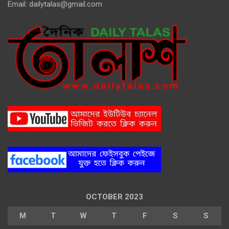
Email:
dailytalas@gmail.com
OCTOBER 2023
M
T
W
T
F
S
S