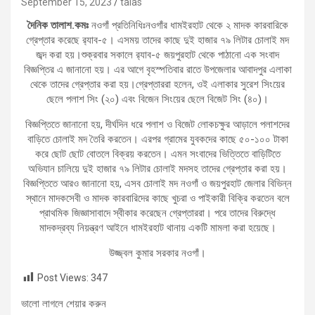
September 15, 2023
talas
দৈনিক তালাশ.কমঃ
নওগাঁ প্রতিনিধিঃনওগাঁর ধামইরহাট থেকে ২ মাদক কারবারিকে
গ্রেপ্তার করেছে র‌্যাব-৫। এসময় তাদের কাছে দুই হাজার ৭৯ লিটার চোলাই মদ
জব্দ করা হয়।শুক্রবার সকালে র‌্যাব-৫ জয়পুরহাট থেকে পাঠানো এক সংবাদ
বিজ্ঞপ্তির এ জানানো হয়। এর আগে বৃহস্পতিবার রাতে উপজেলার আবাদপুর এলাকা
থেকে তাদের গ্রেপ্তার করা হয়।গ্রেপ্তাররা হলেন, ওই এলাকার সুরেশ সিংয়ের
ছেলে পলাশ সিং (২০) এবং বিজেন সিংয়ের ছেলে বিজেট সিং (৪০)।
বিজ্ঞপ্তিতে জানানো হয়, দীর্ঘদিন ধরে পলাশ ও বিজেট লোকচক্ষুর আড়ালে পলাশদের
বাড়িতে চোলাই মদ তৈরি করতেন। এরপর গ্রামের যুবকদের কাছে ৫০-১০০ টাকা
করে ছোট ছোট বোতলে বিক্রয় করতেন। এমন সংবাদের ভিত্তিতে বাড়িটিতে
অভিযান চালিয়ে দুই হাজার ৭৯ লিটার চোলাই মদসহ তাদের গ্রেপ্তার করা হয়।
বিজ্ঞপ্তিতে আরও জানানো হয়, এসব চোলাই মদ নওগাঁ ও জয়পুরহাট জেলার বিভিন্ন
স্থানে মাদকসেবী ও মাদক কারবারিদের কাছে খুচরা ও পাইকারী বিক্রি করতেন বলে
প্রাথমিক জিজ্ঞাসাবাদে স্বীকার করেছেন গ্রেপ্তাররা। পরে তাদের বিরুদ্ধে
মাদকদ্রব্য নিয়ন্ত্রণ আইনে ধামইরহাট থানায় একটি মামলা করা হয়েছে।
উজ্জ্বল কুমার সরকার নওগাঁ।
Post Views:
347
ভালো লাগলে শেয়ার করুন