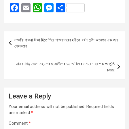
F
E
W
M
S
a
m
h
es
h
ce
ail
at
se
ar
b
s
n
e
Post
নওগাঁয় পাওনা টাকা দিতে গিয়ে পাওনাদারের স্ত্রীকে ধর্ষণ চেষ্টা অতঃপর এক জন
o
A
g
navigation
গ্রেফতার
o
p
er
k
p
নারায়ণগঞ্জ জেলা মহানগর ছাএলীগের ১৬ তারিখের সমাবেশ ব্যাপক পস্তুতি
চলছে
Leave a Reply
Your email address will not be published.
Required fields
are marked
*
Comment
*