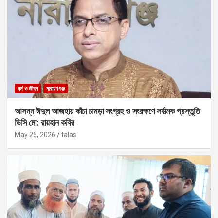
ধর্ম ও জীবন
নারায়ণগঞ্জ
আসন্ন ঈদুল আজহায় কাঁচা চামড়া সংগ্রহ ও সংরক্ষণে সর্বাত্মক প্রস্তুতি
ডিসি মো: রায়হান কবির
May 25, 2026
talas