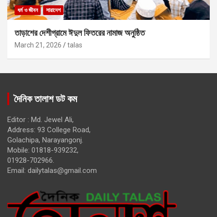
ধর্ম ও জীবন
সারাদেশ
তাড়াশের দেশীগ্রামে ঈদুল ফিতরের নামাজ অনুষ্ঠিত
March 21, 2026
talas
দৈনিক তালাশ ডট কম
Editor : Md. Jewel Ali,
Address: 93 College Road,
Golachipa, Narayangonj.
Mobile: 01818-939232,
01928-702966.
Email:
dailytalas@gmail.com