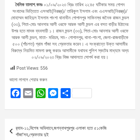
দৈনিক তালাশ.কমঃ
০১/০৯/২০২৩ খ্রিঃ তারিখ ২২:৪৫ ঘটিকার সময় গোপন
সংবাদের ভিত্তিতে এসআই(নিরস্ত্র)/ তারিকুল ইসলাম এবং এএসআই(নিরস্ত্র)/
মোহাম্মদ জাহিদুল ইসলাম পাংশা থানাধীন গোপালপুর সাকিনস্থ জনৈক রাজন মন্ডল
(৩৩), পিতা-মোঃ আনসার আলী ওরফে আরক আলী মন্ডল এর বসত বাড়ীর উঠানের
উপর হতে মাদক ব্যবসায়ী ১। রাজন মন্ডল (৩৩), পিতা-মোঃ আনসার আলী ওরফে
আরক আলী মন্ডল, মাতা- মরিয়ম, সাং- গোপালপুর, থানা-পাংশা, জেলা-রাজবাড়ীকে
৫০০ (পাঁচশত) গ্রাম গাঁজা সহ গ্রেফতার করেন। এ সংক্রান্তে উক্ত আসামীর
বিরুদ্ধে নিয়মিত মামলা রুজু করতঃ আসামীকে যথাযথ পুলিশ স্কটের মাধ্যমে অদ্য
০২/০৯/২০২৩ খ্রিঃ বিজ্ঞ আদালতে সোপর্দ করা হয়।
Post Views:
556
ভালো লাগলে শেয়ার করুন
F
E
W
M
S
a
m
h
es
h
ce
ail
at
se
ar
b
s
n
e
Post
র‍্যাব-১১,বিশেষ অভিযানে,জগন্নাথপুরপুর এলাকা হতে ৫১কেজি
o
A
g
navigation
গাঁজা’সহ,গ্রেফতার দুই