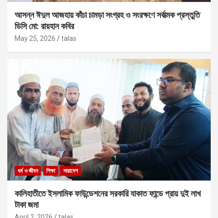
আসন্ন ঈদুল আজহায় কাঁচা চামড়া সংগ্রহ ও সংরক্ষণে সর্বাত্মক প্রস্তুতি
ডিসি মো: রায়হান কবির
May 25, 2026
talas
ধর্ম ও জীবন
শিক্ষা
সারাদেশ
কালিহাতীতে ইসলামিক ফাউন্ডেশনের সরকারি যাকাত ফান্ডে প্রায় দুই লাখ
টাকা জমা
April 2, 2026
talas