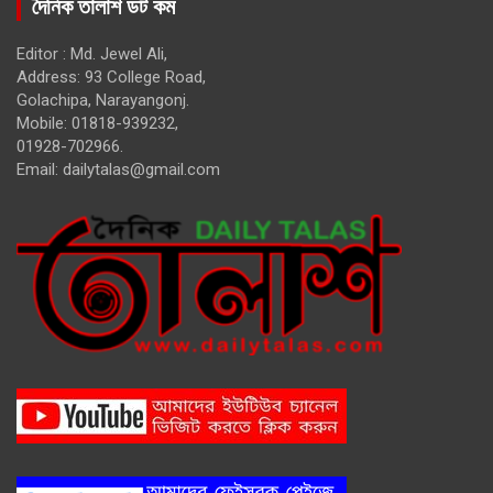
দৈনিক তালাশ ডট কম
Editor : Md. Jewel Ali,
Address: 93 College Road,
Golachipa, Narayangonj.
Mobile: 01818-939232,
01928-702966.
Email:
dailytalas@gmail.com