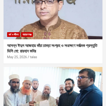
ধর্ম ও জীবন
নারায়ণগঞ্জ
আসন্ন ঈদুল আজহায় কাঁচা চামড়া সংগ্রহ ও সংরক্ষণে সর্বাত্মক প্রস্তুতি
ডিসি মো: রায়হান কবির
May 25, 2026
talas