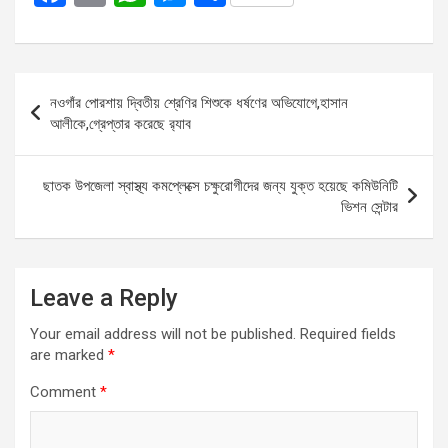
a
m
h
es
h
ce
ail
at
se
ar
b
s
n
e
Post
নওগাঁর পোরশায় দ্বিতীয় শ্রেণির শিশুকে ধর্ষণের অভিযোগে,হাসান
o
A
g
navigation
আলীকে,গ্রেপ্তার করেছে র‌্যাব
o
p
er
k
p
ছাতক উপজেলা স্বাস্থ্য কমপ্লেক্সে চক্ষুরোগীদের জন্য যুক্ত হয়েছে কমিউনিটি
ভিশন সেন্টার
Leave a Reply
Your email address will not be published.
Required fields
are marked
*
Comment
*