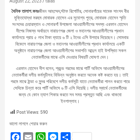
August 22, 2023
talas
দৈনিক তালাশ.কমঃ
জীবন আহম্মেদ,স্টাফ রিপোর্টার, সোনারগাঁয়ের সাবেক সাংসদ বীর
মুক্তিযোদ্ধা মরহুম মোবারক হোসেন এর সুযোগ্য পুত্র, মোবারক হোসেন স্মৃতি
সংসদের চেয়ারম্যান ও সোনারগাঁ উপজেলা আওয়ামীলীগের সদস্য এরফান হোসেন
দীপের নিজস্ব অর্থায়নে নারায়ণগঞ্জ জেলা ও মহানগর আওয়ামীলীগের প্রধান
কার্যালয়ে প্রায় ৫ লাখ টাকা ব্যায়ে ৬ টি ২ টনের এসি উপহার দিয়েছেন। সোমবার
বিকেলে নারায়ণগঞ্জ জেলা ও মহানগর আওয়ামীলীগের প্রধান কার্যালয়ে একটি
অনুষ্ঠানে নারায়ণগঞ্জ জেলা আওয়ামীলীগের সভাপতি আব্দুল হাই উপস্থিত সকল
নেতাকর্মীদের মাঝে এসি দেওয়ার বিষয়টি ঘোষণা দেন।
এরফান হোসেন দীপ বলেন, প্রচন্ড গরমের মাঝে পার্টি অফিসে আওয়ামীলীগের
নেতাকর্মীরা দলীয় কর্মসূচীসহ বিভিন্ন অনুষ্ঠান করতে অনেক কষ্ট করতে হয়। তাই
গরমে মাঝে ঠান্ডা ও সুন্দর পরিবেশে দলীয় কর্মসূচী যাতে নেতাকর্মীরা পালন করতে পারে
সেদিকে চিন্তা করে পার্টি অফিসে ৬ টি এসি দিয়েছি। দলীয় স্বার্থে নেতাকর্মীদের
জন্য যে কোন ত্যাগ শিকার করতে সব সময় প্রস্তুত আছি এবং থাকবো
ইনশাল্লাহ।
Post Views:
590
ভালো লাগলে শেয়ার করুন
F
E
W
M
S