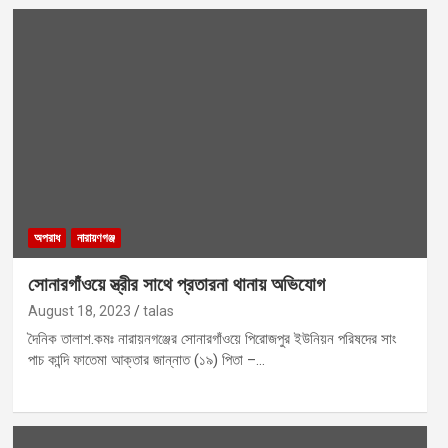
অপরাধ
নারায়ণগঞ্জ
সোনারগাঁওয়ে স্ত্রীর সাথে প্রতারনা থানায় অভিযোগ
August 18, 2023
talas
দৈনিক তালাশ.কমঃ নারায়নগঞ্জের সোনারগাঁওয়ে পিরোজপুর ইউনিয়ন পরিষদের সাং
পাচ কান্দি ফাতেমা আক্তার জান্নাত (১৯) পিতা –…