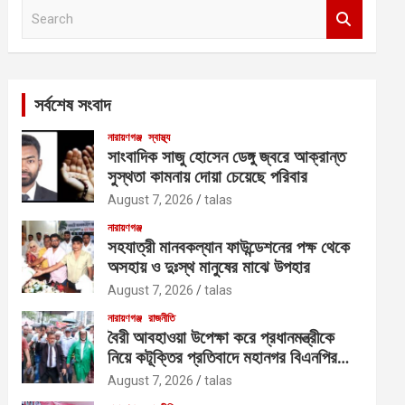
S
e
a
r
c
সর্বশেষ সংবাদ
h
নারায়ণগঞ্জ
স্বাস্থ্য
সাংবাদিক সাজু হোসেন ডেঙ্গু জ্বরে আক্রান্ত
সুস্থতা কামনায় দোয়া চেয়েছে পরিবার
August 7, 2026
talas
নারায়ণগঞ্জ
সহযাত্রী মানবকল্যান ফাউন্ডেশনের পক্ষ থেকে
অসহায় ও দুঃস্থ মানুষের মাঝে উপহার
August 7, 2026
talas
নারায়ণগঞ্জ
রাজনীতি
বৈরী আবহাওয়া উপেক্ষা করে প্রধানমন্ত্রীকে
নিয়ে কটূক্তির প্রতিবাদে মহানগর বিএনপির
বিক্ষোভ
August 7, 2026
talas