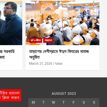
ধর্ম ও জীবন
সারাদেশ
ের সরকারি
তাড়াশের দেশীগ্রামে ঈদুল ফিতরের নামাজ
 জমা
অনুষ্ঠিত
March 21, 2026
talas
AUGUST 2023
M
T
W
T
F
S
S