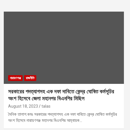
নারায়ণগঞ্জ
রাজনীতি
সরকারের পদত্যাগসহ এক দফা দাবিতে কেন্দ্র ঘোষিত কর্মসূচির
অংশ হিসেবে জেলা মহানগর বিএনপির মিছিল
August 18, 2023
talas
দৈনিক তালাশ.কমঃ সরকারের পদত্যাগসহ এক দফা দাবিতে কেন্দ্র ঘোষিত কর্মসূচির
অংশ হিসেবে নারায়ণগঞ্জ মহানগর বিএনপির আহ্বায়ক…