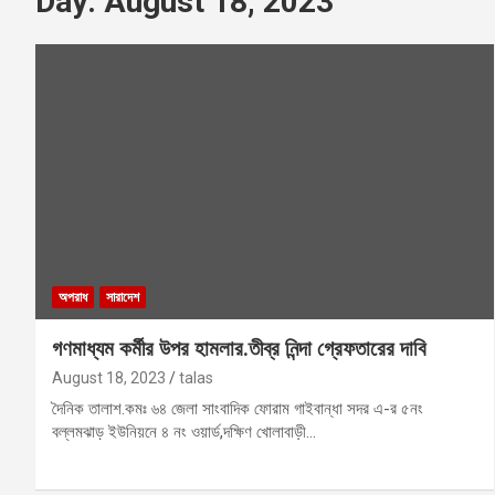
Day:
August 18, 2023
অপরাধ
সারাদেশ
গণমাধ্যম কর্মীর উপর হামলার.তীব্র নিন্দা গ্রেফতারের দাবি
August 18, 2023
talas
দৈনিক তালাশ.কমঃ ৬৪ জেলা সাংবাদিক ফোরাম গাইবান্ধা সদর এ-র ৫নং
বল্লমঝাড় ইউনিয়নে ৪ নং ওয়ার্ড,দক্ষিণ খোলাবাড়ী…