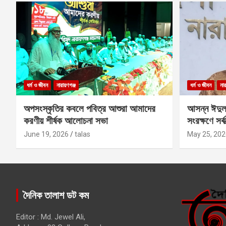
ধর্ম ও জীবন
নারায়ণগঞ্জ
ধর্ম ও জীবন
নার
অপসংস্কৃতির কবলে পবিত্র আশুরা আমাদের
আসন্ন ঈদুল
করণীয় শীর্ষক আলোচনা সভা
সংরক্ষণে সর্ব
কবির
June 19, 2026
talas
May 25, 202
দৈনিক তালাশ ডট কম
Editor : Md. Jewel Ali,