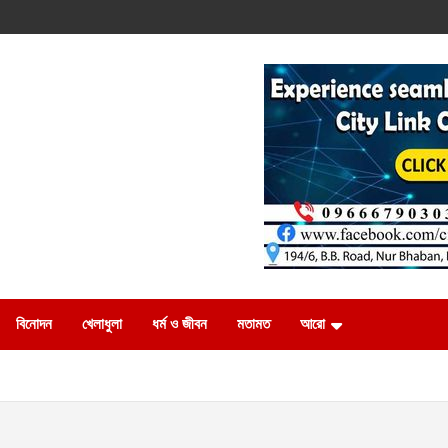
বিনোদন
খেলাধুলা
ধর্ম ও জীবন
মতামত
আরো