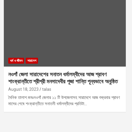
ধর্ম ও জীবন
সারাদেশ
নওগাঁ জেলা সারাদেশের সনাতন ধর্মালম্বীদের আজ শ্রাবণ
শাংক্রান্তীতে শ্রীশ্রী মনসাদেবীর পূজা শান্তি পূন্যভাবে অনুষ্ঠিত
August 18, 2023
talas
দৈনিক তালাশ.কমঃনওগাঁ জেলার ১১ টি উপজেলাসহ সারাদেশে আজ শুক্রবার শ্রাবণ
মাসের শেষে শংক্রান্তীতে সনাতনী ধর্মালম্বীদের প্রতিটা…