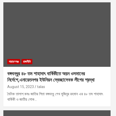
নারায়ণগঞ্জ
রাজনীতি
বঙ্গবন্ধুর ৪৮ তম শাহাদাৎ বার্ষিকীতে অয়ন ওসমানের
নির্দেশে,এনায়েতনগর ইউনিয়ন স্বেচ্ছাসেবক লীগের শ্রদ্ধা
August 15, 2023
talas
দৈনিক তালাশ.কমঃ জাতির পিতা বঙ্গবন্ধু শেখ মুজিবুর রহমান এর ৪৮ তম শাহাদাৎ
বার্ষিকী ও জাতীয় শোক…