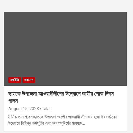
রাজনীতি
সারাদেশ
ছাতকে উপজেলা আওয়ামীলীগের উদ্যোগে জাতীয় শোক দিবস
পালন
August 15, 2023
talas
দৈনিক তালাশ.কমঃছাতকে উপজেলা ও পৌর আওয়ামী লীগ ও সহযোগি সংগঠনের
উদ্যোগে বিভিন্ন কর্মসূচীর এবং ভাবগাম্ভীর্যের মাধ্যমে…