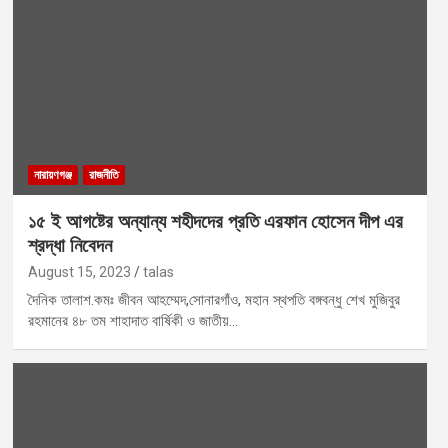
নারায়ণগঞ্জ
রাজনীতি
১৫ ই আগষ্টের অন্যান্য শহীদদের প্রতি এরফান হোসেন দীপ এর
শ্রদ্ধা নিবেদন
August 15, 2023
talas
দৈনিক তালাশ.কমঃ জীবন আহম্মেদ,সোনারগাঁও, মহান স্থপতি বঙ্গবন্ধু শেখ মুজিবুর
রহমানের ৪৮ তম শাহাদাত বার্ষিকী ও জাতীয়…