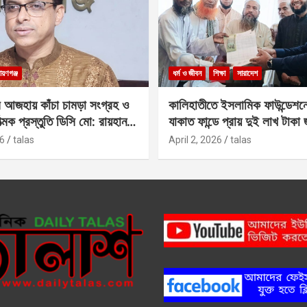
ায়ণগঞ্জ
ধর্ম ও জীবন
শিক্ষা
সারাদেশ
 আজহায় কাঁচা চামড়া সংগ্রহ ও
কালিহাতীতে ইসলামিক ফাউন্ডেশন
াত্মক প্রস্তুতি ডিসি মো: রায়হান
যাকাত ফান্ডে প্রায় দুই লাখ টাকা
6
talas
April 2, 2026
talas