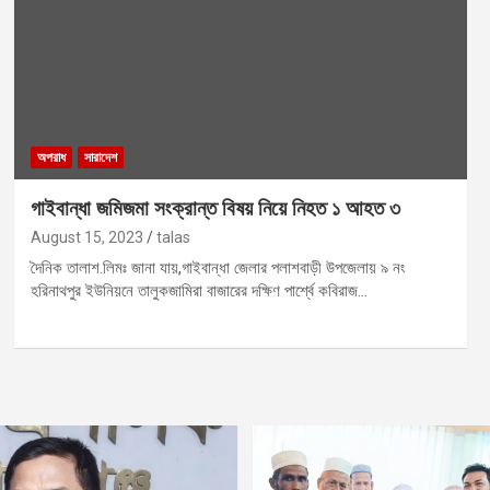
অপরাধ
সারাদেশ
গাইবান্ধা জমিজমা সংক্রান্ত বিষয় নিয়ে নিহত ১ আহত ৩
August 15, 2023
talas
দৈনিক তালাশ.লিমঃ জানা যায়,গাইবান্ধা জেলার পলাশবাড়ী উপজেলায় ৯ নং
হরিনাথপুর ইউনিয়নে তালুকজামিরা বাজারের দক্ষিণ পার্শ্বে কবিরাজ…