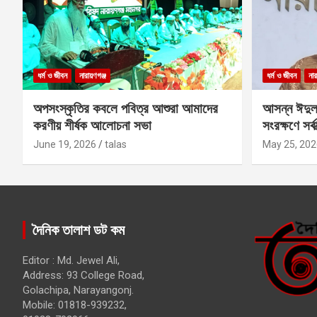
ধর্ম ও জীবন
নারায়ণগঞ্জ
ধর্ম ও জীবন
নার
অপসংস্কৃতির কবলে পবিত্র আশুরা আমাদের
আসন্ন ঈদুল
করণীয় শীর্ষক আলোচনা সভা
সংরক্ষণে সর্ব
কবির
June 19, 2026
talas
May 25, 202
দৈনিক তালাশ ডট কম
Editor : Md. Jewel Ali,
Address: 93 College Road,
Golachipa, Narayangonj.
Mobile: 01818-939232,