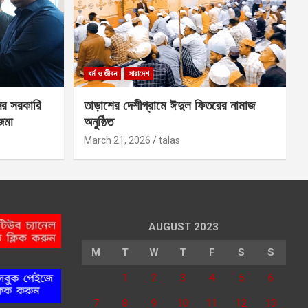
ধর্ম ও জীবন
সারাদেশ
ের সরকারি
তাড়াশের দেশীগ্রামে ঈদুল ফিতরের নামাজ
 জমা
অনুষ্ঠিত
March 21, 2026
talas
AUGUST 2023
M
T
W
T
F
S
S
1
2
3
4
5
6
7
8
9
10
11
12
13