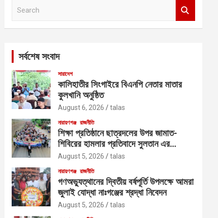
S
e
a
r
c
সর্বশেষ সংবাদ
h
সারাদেশ
কালিহাতীর সিংগাইরে বিএনপি নেতার মাতার
কুলখানি অনুষ্ঠিত
August 6, 2026
talas
নারায়ণগঞ্জ
রাজনীতি
শিক্ষা প্রতিষ্ঠানে ছাত্রদলের উপর জামাত-
শিবিরের হামলার প্রতিবাদে সুলতান এর
নেতৃত্বে বিক্ষোভ
August 5, 2026
talas
নারায়ণগঞ্জ
রাজনীতি
গণঅভ্যুত্থানের দ্বিতীয় বর্ষপূর্তি উপলক্ষে আমরা
জুলাই যোদ্ধা নাঃগঞ্জের শ্রদ্ধা নিবেদন
August 5, 2026
talas