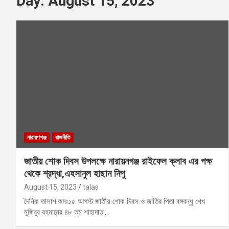
Day:
August 15, 2023
নারায়ণগঞ্জ
রাজনীতি
জাতীয় শোক দিবস উপলক্ষে নারায়নগঞ্জ রাইফেল ক্লাব এর পক্ষ
থেকে শ্রদ্ধা,এহসানুল হাছান নিপু
August 15, 2023
talas
দৈনিক তালাশ.কমঃ১৫ আগস্ট জাতীয় শোক দিবস ও জাতির পিতা বঙ্গবন্ধু শেখ
মুজিবুর রহমানের ৪৮ তম শাহাদাত…