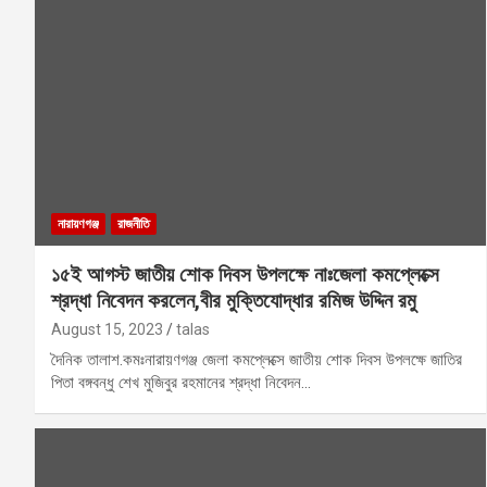
নারায়ণগঞ্জ
রাজনীতি
১৫ই আগস্ট জাতীয় শোক দিবস উপলক্ষে নাঃজেলা কমপ্লেক্সে
শ্রদ্ধা নিবেদন করলেন,বীর মুক্তিযোদ্ধার রমিজ উদ্দিন রমু
August 15, 2023
talas
দৈনিক তালাশ.কমঃনারায়ণগঞ্জ জেলা কমপ্লেক্সে জাতীয় শোক দিবস উপলক্ষে জাতির
পিতা বঙ্গবন্ধু শেখ মুজিবুর রহমানের শ্রদ্ধা নিবেদন…