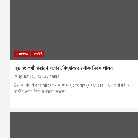
নারায়ণগঞ্জ
রাজনীতি
২৬ নং লক্ষ্মীনারায়ণ স.প্রা.বিদ্যালয়ে শোক দিবস পালন
August 15, 2023
talas
দৈনিক তালাশ.কমঃ জাতির জনক বঙ্গবন্ধু শেখ মুজিবুর রহমানের শাহাদাত বার্ষিকী ও
জাতীয় শোক দিবস উপলক্ষে দেওভো…