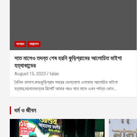
অপরাধ
সারাদেশ
সাত মাসেও তদন্ত শেষ হয়নি কুড়িগ্রামের আলোচিত মাইশা
হত্যাকান্ডের
August 15, 2023
talas
দৈনিক তালাশ.কমঃকুড়িগ্রাম সদরের ভেলাখোপা এলাকায় আলোচিত মাইশা
হত্যার,ময়নাতদন্তের রিপোর্ট আসার পরও সাত মাসে এখন পর্যন্ত কোন…
ধর্ম ও জীবন