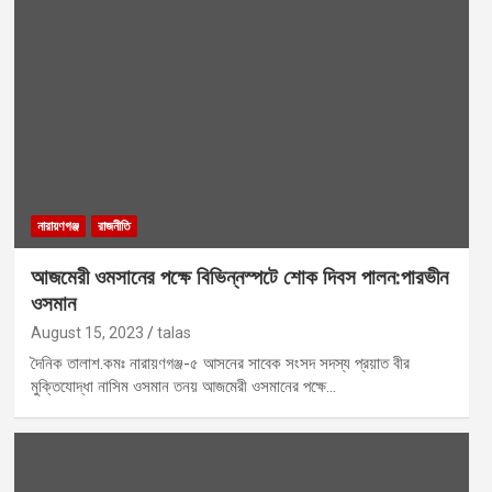
নারায়ণগঞ্জ
রাজনীতি
আজমেরী ওমসানের পক্ষে বিভিন্নস্পটে শোক দিবস পালন:পারভীন
ওসমান
August 15, 2023
talas
দৈনিক তালাশ.কমঃ নারায়ণগঞ্জ-৫ আসনের সাবেক সংসদ সদস্য প্রয়াত বীর
মুক্তিযোদ্ধা নাসিম ওসমান তনয় আজমেরী ওসমানের পক্ষে…