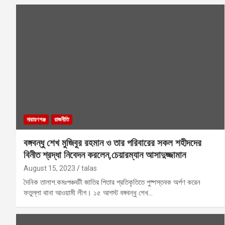
নারায়ণগঞ্জ
রাজনীতি
বঙ্গবন্ধু শেখ মুজিবুর রহমান ও তার পরিবারের সকল শহীদদের
বিনীত শ্রদ্ধা নিবেদন করলেন,চেয়ারম্যান আসাদুজ্জামান
August 15, 2023
talas
দৈনিক তালাশ.কমঃপঞ্চবটী জাতির পিতার প্রতিকৃতিতে পুষ্পস্তবক অর্পণ করেন
ফতুল্লা থানা আওয়ামী লীগ। ১৫ আগস্ট বঙ্গবন্ধু শেখ…