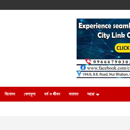
বিনোদন
খেলাধুলা
ধর্ম ও জীবন
মতামত
আরো