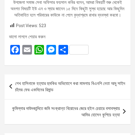
উপজেলা সমাজ সেবা অফিসার ফয়সাল কবির বলেন, আমরা বিষয়টি শুরু থেকেই
অবগত বিষয়টি ইউ এন ও স্যার জানেন ১৫ দিনে কিছুটা সুস্থ হয়েছে আর কিছুদিন
অতিবাহিত হলে পরিবারের কাউকে না পেলে বৃদ্ধাশ্রমে রাখার ব্যবস্থা করবো।
Post Views:
523
ভালো লাগলে শেয়ার করুন
F
E
W
M
S
a
m
h
es
h
ce
ail
at
se
ar
b
s
n
e
Post
শেখ হাসিনাকে হত্যার হুমকির অভিযোগে করা মামলায় বিএনপি নেতা আবু সাইদ
o
A
g
navigation
চাঁদের ফের একদিনের রিমান্ড
o
p
er
k
p
কুমিল্লার দাউদকান্দিতে জমি সংক্রান্ত বিরোধের জেরে হুইল চেয়ারে বসাবস্থায়
আমির হোসেন কুপিয়ে হত্যা