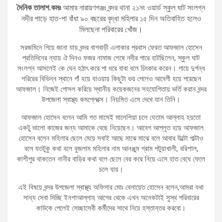
দৈনিক তালাশ.কমঃ
আমার নারায়ণগঞ্জঃ বন্দর থানা ২১নং ওয়ার্ড স্কুল ঘাট সংলগ্ন
নদীর পাড়ে হাত-পা বাঁধা ৯০ বছরের বৃদ্ধা মহিলার ১৫ দিন অতিবাহিত হলেও
মিলছেনা পরিবারের খোঁজ।
সরজমিনে গিয়ে জানা যায় বন্দর বাগবাড়ী এলাকার প্রবাস ফেরত আফজাল হোসেন
প্রতিদিনের ন্যায় ঐ দিনও ফজর নামাজ শেষে নদীর পারে হাটছিলেন, স্কুল ঘাট
সংলগ্ন আসলেই কে যেন হঠাৎ করে পা ধরে বাবা বলে চিৎকার করেন। গায়ে দুর্গন্ধ
শরিরের বিভিন্ন স্থানে গাঁ হয়ে যাওয়ায় কিছুটা ভয় পেলেও আবেগী হয়ে পরেছেন
আফজাল। নিজেই গোসল করিয়ে স্থানীয় কয়েকজনের সহযোগিতায় ভর্তি করান বন্দর
উপজেলা স্বাস্থ্য কমপ্লেক্সে। নিয়মিত এসে দেখে যান তিনি।
আফজাল হোসেন বলেন আমি গত মাসেই মালেশিয়া চলে যেতাম আল্লাহ হয়তো
একটু ভালো কাজের জন্য আমাকে বেছে নিয়েছেন। আবেগ আপ্লূত হয়ে আফজাল
হোসেন বলেন মহিলার ছেলে মেয়ে সবাই আছে মাঝে মাঝে বলে আবার উল্টো পাল্টাও
বলে যতটুকু কথা বলে বুজলাম মহিলার নাম আনঞ্জুম গ্রাম পটুয়াখালী, বরিশাল,
কাশীপুর থাকতেন নানীর বাড়ির কথা বলে ছেলে বের করে নিয়ে এসে হাত বেধে ফেলে
চলে যায়।
এই বিষয়ে বন্দর উপজেলা স্বাস্থ্য অফিসার মোঃ বেলায়েত হোসেন বলেন,আমরা যথা
সাধ্য সেবা দিচ্ছি ইনশাআল্লাহ আগের থেকে এখন অনেকটাই সুস্থ পরিবারের
কাউকে পেলেই সেচ্ছাসেবী কর্মীদের সাথে নিয়ে হস্তান্তর করবো।