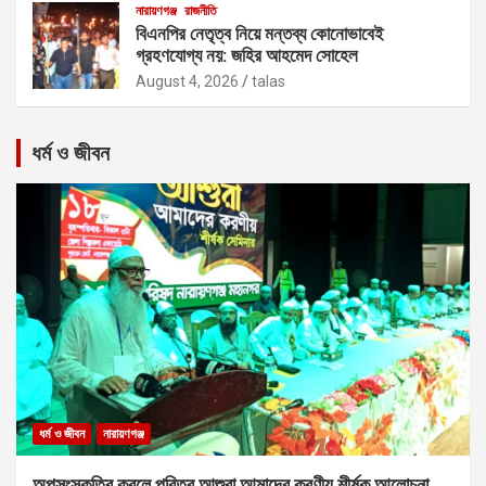
নারায়ণগঞ্জ
রাজনীতি
বিএনপির নেতৃত্ব নিয়ে মন্তব্য কোনোভাবেই
গ্রহণযোগ্য নয়: জহির আহমেদ সোহেল
August 4, 2026
talas
ধর্ম ও জীবন
ধর্ম ও জীবন
নারায়ণগঞ্জ
অপসংস্কৃতির কবলে পবিত্র আশুরা আমাদের করণীয় শীর্ষক আলোচনা