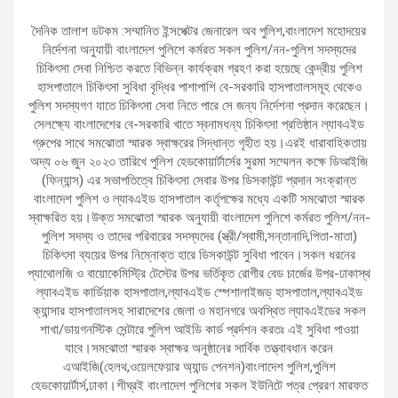
দৈনিক তালাশ ডটকম :সম্মানিত ইন্সপেক্টর জেনারেল অব পুলিশ,বাংলাদেশ মহোদয়ের
নির্দেশনা অনুযায়ী বাংলাদেশ পুলিশে কর্মরত সকল পুলিশ/নন-পুলিশ সদস্যদের
চিকিৎসা সেবা নিশ্চিত করতে বিভিন্ন কার্যক্রম গ্রহণ করা হয়েছে কেন্দ্রীয় পুলিশ
হাসপাতালে চিকিৎসা সুবিধা বৃদ্ধির পাশাপাশি বে-সরকারি হাসপাতালসমূহ থেকেও
পুলিশ সদস্যগণ যাতে চিকিৎসা সেবা নিতে পারে সে জন্য নির্দেশনা প্রদান করেছেন।
সেলক্ষ্যে বাংলাদেশের বে-সরকারি খাতে স্বনামধন্য চিকিৎসা প্রতিষ্ঠান ল্যাবএইড
গ্রুপের সাথে সমঝোতা স্মারক স্বাক্ষরের সিদ্ধান্ত গৃহীত হয়।এরই ধারাবাহিকতায়
অদ্য ০৬ জুন ২০২৩ তারিখে পুলিশ হেডকোয়ার্টার্সের সুরমা সম্মেলন কক্ষে ডিআইজি
(ফিন্যান্স) এর সভাপতিত্বে চিকিৎসা সেবার উপর ডিসকাউন্ট প্রদান সংক্রান্ত
বাংলাদেশ পুলিশ ও ল্যাবএইড হাসপাতাল কর্তৃপক্ষের মধ্যে একটি সমঝোতা স্মারক
স্বাক্ষরিত হয়।উক্ত সমঝোতা স্মারক অনুযায়ী বাংলাদেশ পুলিশে কর্মরত পুলিশ/নন-
পুলিশ সদস্য ও তাদের পরিবারের সদস্যদের (স্ত্রী/স্বামী,সন্তানাদি,পিতা-মাতা)
চিকিৎসা ব্যয়ের উপর নিম্নোক্ত হারে ডিসকাউন্ট সুবিধা পাবেন।সকল ধরনের
প্যাথোলজি ও বায়োকেমিস্ট্রি টেস্টের উপর ভর্তিকৃত রোগীর বেড চার্জের উপর-ঢাকাস্থ
ল্যাবএইড কার্ডিয়াক হাসপাতাল,ল্যাবএইড স্পেশালাইজড্ হাসপাতাল,ল্যাবএইড
ক্যান্সার হাসপাতালসহ সারাদেশের জেলা ও মহানগরে অবস্থিত ল্যাবএইডের সকল
শাখা/ডায়গনস্টিক সেন্টারে পুলিশ আইডি কার্ড প্রর্দশন করতঃ এই সুবিধা পাওয়া
যাবে।সমঝোতা স্মারক স্বাক্ষর অনুষ্ঠানের সার্বিক তত্ত্বাবধান করেন
এআইজি(হেলথ,ওয়েলফেয়ার অ্যান্ড পেনশন)বাংলাদেশ পুলিশ,পুলিশ
হেডকোয়ার্টার্স,ঢাকা।শীঘ্রই বাংলাদেশ পুলিশের সকল ইউনিটে পত্র প্রেরণ মারফত