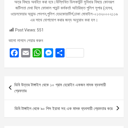
অত্র বিষয়ে অবহিত করা হবে।উল্লিখিত ডিসকাউন্ট সুবিধার বিষয়ে কোনরূপ
জটিলতা দেখা দিলে ফোকাল পয়েন্ট কর্মকর্তা অতিরিক্ত পুলিশ সুপার (হেলথ,
ওয়েলফেয়ার অ্যান্ড পেনশন,পুলিশ হেডকোয়ার্টার্স,ঢাকা মোবাইল-০১৩২০০০২১১৬
এর সাথে যোগাযোগ করার জন্য অনুরোধ করা হল।
Post Views:
551
ভালো লাগলে শেয়ার করুন
F
E
W
M
S
a
m
h
es
h
ce
ail
at
se
ar
b
s
n
e
Post
ডিবি উত্তর টাঙ্গাইল থেকে ১০ গ্রাম হেরোইন একজন মাদক ব্যবসায়ী
o
A
g
navigation
গ্রেফতার
o
p
er
k
p
ডিবি টাঙ্গাইল থেকে ৯০ পিস ইয়াবা সহ এক মাদক ব্যবসায়ী গ্রেফতার করে