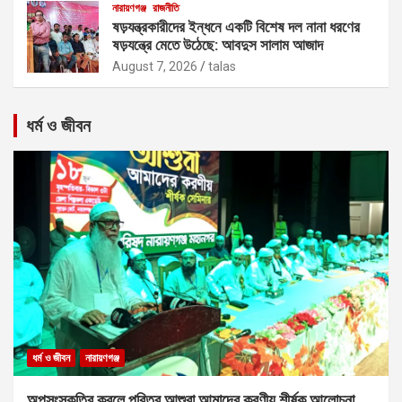
নারায়ণগঞ্জ
রাজনীতি
ষড়যন্ত্রকারীদের ইন্ধনে একটি বিশেষ দল নানা ধরণের
ষড়যন্ত্রে মেতে উঠেছে: আবদুস সালাম আজাদ
August 7, 2026
talas
ধর্ম ও জীবন
ধর্ম ও জীবন
নারায়ণগঞ্জ
অপসংস্কৃতির কবলে পবিত্র আশুরা আমাদের করণীয় শীর্ষক আলোচনা