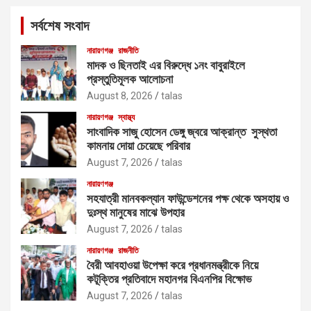
c
সর্বশেষ সংবাদ
h
নারায়ণগঞ্জ
রাজনীতি
মাদক ও ছিনতাই এর বিরুদ্ধে ১নং বাবুরাইলে
প্রস্তুতিমূলক আলোচনা
August 8, 2026
talas
নারায়ণগঞ্জ
স্বাস্থ্য
সাংবাদিক সাজু হোসেন ডেঙ্গু জ্বরে আক্রান্ত সুস্থতা
কামনায় দোয়া চেয়েছে পরিবার
August 7, 2026
talas
নারায়ণগঞ্জ
সহযাত্রী মানবকল্যান ফাউন্ডেশনের পক্ষ থেকে অসহায় ও
দুঃস্থ মানুষের মাঝে উপহার
August 7, 2026
talas
নারায়ণগঞ্জ
রাজনীতি
বৈরী আবহাওয়া উপেক্ষা করে প্রধানমন্ত্রীকে নিয়ে
কটূক্তির প্রতিবাদে মহানগর বিএনপির বিক্ষোভ
August 7, 2026
talas