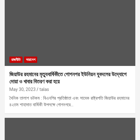
রাজনীতি
সারাদেশ
জিয়াউর রহমানের মৃত্যুবার্ষিকীতে গোগনগর ইউনিয়ন যুবদলের উদ্যোগে
দোয়া ও খাবার বিতরণ করা হয়ে
May 30, 2023
talas
দৈনিক তালাশ ডটকম : বিএনপির প্রতিষ্ঠাতা এবং সাবেক রাষ্ট্রপতি জিয়াউর রহমানের
৪২তম শাহাদাত বার্ষিকী উপলক্ষে গোগনগরে…