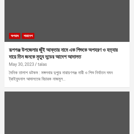
অপরাধ
সারাদেশ
রূপগঞ্জ উপজেলার জুঁই আক্তার নামে এক শিশুকে অপহরণ ও হত্যার
দায়ে তিন জনকে মৃত্যু দন্ডের আদেশ আদালত
May 30, 2023
talas
দৈনিক তালাশ ডটকম : মঙ্গলবার দুপুরে নারায়ণগঞ্জ নারী ও শিশু নির্যাতন দমন
ট্রাইব্যুনাল আদালতের বিচারক নাজমুল…