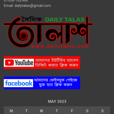
01928-702966.
Email:
dailytalas@gmail.com
MAY 2023
M
T
W
T
F
S
S