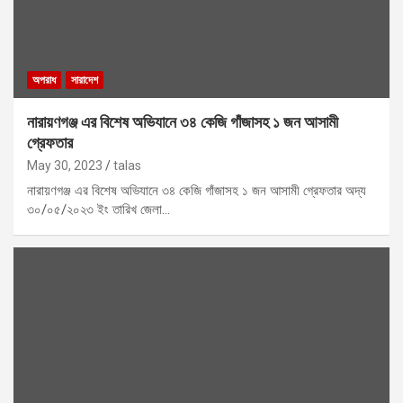
অপরাধ
সারাদেশ
নারায়ণগঞ্জ এর বিশেষ অভিযানে ৩৪ কেজি গাঁজাসহ ১ জন আসামী
গ্রেফতার
May 30, 2023
talas
নারায়ণগঞ্জ এর বিশেষ অভিযানে ৩৪ কেজি গাঁজাসহ ১ জন আসামী গ্রেফতার অদ্য
৩০/০৫/২০২৩ ইং তারিখ জেলা…