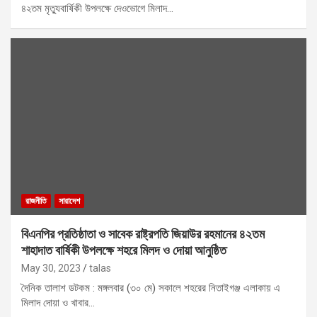
৪২তম মৃত্যুবার্ষিকী উপলক্ষে দেওভোগে মিলাদ…
রাজনীতি
সারাদেশ
বিএনপির প্রতিষ্ঠাতা ও সাবেক রাষ্ট্রপতি জিয়াউর রহমানের ৪২তম
শাহাদাত বার্ষিকী উপলক্ষে শহরে মিলদ ও দোয়া আনুষ্ঠিত
May 30, 2023
talas
দৈনিক তালাশ ডটকম : মঙ্গলবার (৩০ মে) সকালে শহরের নিতাইগঞ্জ এলাকায় এ
মিলাদ দোয়া ও খাবার…