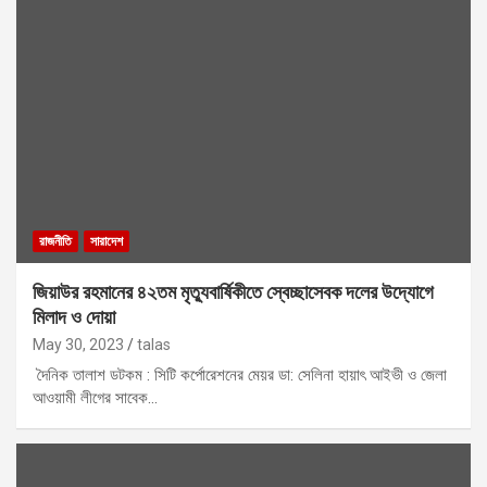
রাজনীতি
সারাদেশ
জিয়াউর রহমানের ৪২তম মৃত্যুবার্ষিকীতে স্বেচ্ছাসেবক দলের উদ্যোগে
মিলাদ ও দোয়া
May 30, 2023
talas
দৈনিক তালাশ ডটকম : সিটি কর্পোরেশনের মেয়র ডা: সেলিনা হায়াৎ আইভী ও জেলা
আওয়ামী লীগের সাবেক…