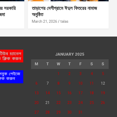
ের সরকারি
তাড়াশের দেশীগ্রামে ঈদুল ফিতরের নামাজ
 জমা
অনুষ্ঠিত
March 21, 2026
talas
JANUARY 2025
M
T
W
T
F
S
S
1
2
3
4
5
6
7
8
9
10
11
12
13
14
15
16
17
18
19
20
21
22
23
24
25
26
27
28
29
30
31