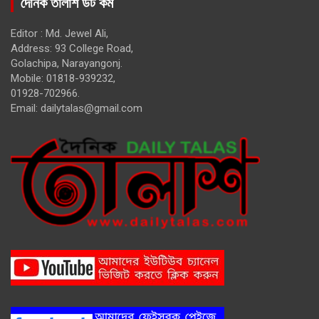
দৈনিক তালাশ ডট কম
Editor : Md. Jewel Ali,
Address: 93 College Road,
Golachipa, Narayangonj.
Mobile: 01818-939232,
01928-702966.
Email:
dailytalas@gmail.com