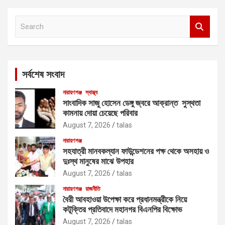
S
e
a
r
c
সর্বশেষ সংবাদ
h
নারায়ণগঞ্জ
স্বাস্থ্য
সাংবাদিক সাজু হোসেন ডেঙ্গু জ্বরে আক্রান্ত সুস্থতা
কামনায় দোয়া চেয়েছে পরিবার
August 7, 2026
talas
নারায়ণগঞ্জ
সহযাত্রী মানবকল্যান ফাউন্ডেশনের পক্ষ থেকে অসহায় ও
দুঃস্থ মানুষের মাঝে উপহার
August 7, 2026
talas
নারায়ণগঞ্জ
রাজনীতি
বৈরী আবহাওয়া উপেক্ষা করে প্রধানমন্ত্রীকে নিয়ে
কটূক্তির প্রতিবাদে মহানগর বিএনপির বিক্ষোভ
August 7, 2026
talas