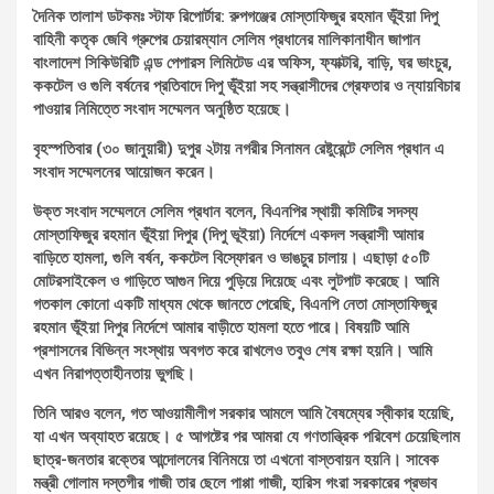
দৈনিক তালাশ ডটকমঃ স্টাফ রিপোর্টার: রুপগঞ্জের মোস্তাফিজুর রহমান ভূঁইয়া দিপু
বাহিনী কতৃক জেবি গ্রুপের চেয়ারম্যান সেলিম প্রধানের মালিকানাধীন জাপান
বাংলাদেশ সিকিউরিটি এন্ড পেপারস লিমিটেড এর অফিস, ফ্যাক্টরি, বাড়ি, ঘর ভাংচুর,
ককটেল ও গুলি বর্ষনের প্রতিবাদে দিপু ভূঁইয়া সহ সন্ত্রাসীদের গ্রেফতার ও ন্যায়বিচার
পাওয়ার নিমিত্তে সংবাদ সম্মেলন অনুষ্ঠিত হয়েছে।
বৃহস্পতিবার (৩০ জানুয়ারী) দুপুর ২টায় নগরীর সিনামন রেষ্টুরেন্টে সেলিম প্রধান এ
সংবাদ সম্মেলনের আয়োজন করেন।
উক্ত সংবাদ সম্মেলনে সেলিম প্রধান বলেন, বিএনপির স্থায়ী কমিটির সদস্য
মোস্তাফিজুর রহমান ভূঁইয়া দিপুর (দিপু ভূইয়া) নির্দেশে একদল সন্ত্রাসী আমার
বাড়িতে হামলা, গুলি বর্ষন, ককটেল বিস্ফোরন ও ভাঙচুর চালায়। এছাড়া ৫০টি
মোটরসাইকেল ও গাড়িতে আগুন দিয়ে পুড়িয়ে দিয়েছে এবং লুটপাট করেছে। আমি
গতকাল কোনো একটি মাধ্যম থেকে জানতে পেরেছি, বিএনপি নেতা মোস্তাফিজুর
রহমান ভূঁইয়া দিপুর নির্দেশে আমার বাড়ীতে হামলা হতে পারে। বিষয়টি আমি
প্রশাসনের বিভিন্ন সংস্থায় অবগত করে রাখলেও তবুও শেষ রক্ষা হয়নি। আমি
এখন নিরাপত্তাহীনতায় ভুগছি।
তিনি আরও বলেন, গত আওয়ামীলীগ সরকার আমলে আমি বৈষম্যের স্বীকার হয়েছি,
যা এখন অব্যাহত রয়েছে। ৫ আগষ্টের পর আমরা যে গণতান্ত্রিক পরিবেশ চেয়েছিলাম
ছাত্র-জনতার রক্তের আন্দোলনের বিনিময়ে তা এখনো বাস্তবায়ন হয়নি। সাবেক
মন্ত্রী গোলাম দস্তগীর গাজী তার ছেলে পাপ্পা গাজী, হারিস গংরা সরকারের প্রভাব