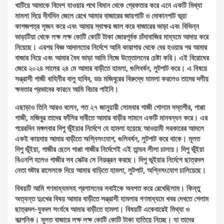
খাটিয়ে আমাকে বিদেশ যাওয়ার পথে বিমান থেকে গ্রেফতার করে এনে একটি মিথ্যা
মামলা দিয়ে দীর্ঘদিন জেলে রেখে আমার বাজারের জায়গাটি ও দোকানপাট ভূয়া
কাগজপত্র সৃজন করে এবং আমার স্বাক্ষর জাল করে বাজারের ভাড়া এবং বিভিন্ন
ভাড়াটিয়া থেকে লক্ষ লক্ষ কোটি কোটি টাকা জোরপূর্বক চাঁদাবাজির মাধ্যমে আদায় করে
নিয়েছে। এরপর বিজ্ঞ আদালতের নির্দেশে আমি কারাগার থেকে বের হওয়ার পর আমার
বাজার নিয়ে এবং আমার বৈধ ভাড়া আমি নিজে উত্তোলনের চেষ্টা করি। এই বিরোধের
জেরে ২০২৪ সালের ২৪ মে আমার বাড়ীতে হামলা, গুলিবর্ষন, লুটপাট করে। এ বিষয়ে
সন্ত্রাসী গাজী বাহিনীর বালু হাবিব, ডাঃ মজিবুরের বিরুদ্ধে মামলা করলেও তাদের দলীয়
ক্ষমতার প্রভাবের কারনে আমি বিচার পাইনি।
এছাড়াও তিনি আরও বলেন, গত ২৭ জানুয়ারী সোমবার গাজী গোলাম দস্তগীর, পাপ্পা
গাজী, মজিবুর তাদের ফাঁসির দাবীতে আমার বাড়ীর সামনে একটি মানবন্ধন করে। এর
পরেরদিন মঙ্গলবার দিপু ভূঁইয়ার নির্দেশে যে হামলা হয়েছে আওয়ামী সরকারের আমলে
একই কায়দায় আমার বাড়ীতে অগ্নিসংযোগ, গুলিবর্ষন, লুটপাট করে থাকে। মূলত
দিপু ভূঁইয়া, গাজীর ছেলে পাপ্পা গাজীর নির্দেশেই এই তান্ডব লীলা চালায়। দিপু ভূঁইয়া
বিএনপি হলেও গাজীর সব সেক্টর সে নিয়ন্ত্রন করছে। দিপু ভূইয়ার নির্দেশে ছাত্রদল
নেতা শুটার রাসেলকে দিয়ে আমার বাড়িতে হামলা, লুটপাট, অগ্নিসংযোগ চালিয়েছে।
বিষয়টি আমি গণমাধ্যমসহ প্রশাসনের সবাইকে অবগত করে রেখেছিলাম। কিন্তু
অত্যন্ত দুঃখের বিষয় আমার বাড়ীতে সন্ত্রাসী হামলার গণমাধ্যমে খবর দেখতে গেলাম
ছাত্রদল-যুবদল সংর্ঘষে আমার বাড়ীতে হামলা। বিষয়টি একেবারেই মিথ্যা ও
কাল্পনিক। মূলত বাজারে লক্ষ লক্ষ কোটি কোটি টাকা হাতিয়ে নিচ্ছে। যা তাদের