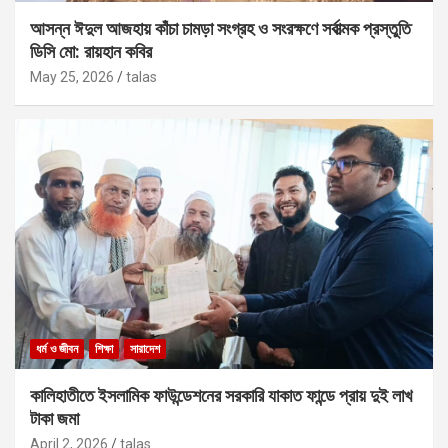
আসন্ন ঈদুল আজহায় কাঁচা চামড়া সংগ্রহ ও সংরক্ষণে সর্বাত্মক প্রস্তুতি
ডিসি মো: রায়হান কবির
May 25, 2026
talas
ধর্ম ও জীবন
শিক্ষা
সারাদেশ
কালিহাতীতে ইসলামিক ফাউন্ডেশনের সরকারি যাকাত ফান্ডে প্রায় দুই লাখ
টাকা জমা
April 2, 2026
talas