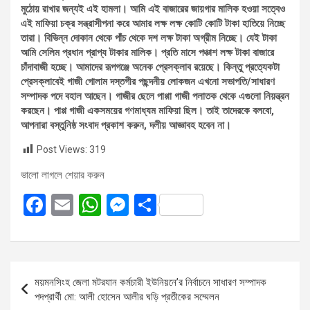
মুঠোয় রাখার জন্যই এই হামলা। আমি এই বাজারের জায়গার মালিক হওয়া সত্বেও
এই মাফিয়া চক্র সন্ত্রাসীপনা করে আমার লক্ষ লক্ষ কোটি কোটি টাকা হাতিয়ে নিচ্ছে
তারা। বিভিন্ন দোকান থেকে পাঁচ থেকে দশ লক্ষ টাকা অগ্রীম নিচ্ছে। যেই টাকা
আমি সেলিম প্রধান প্রাপ্য টাকার মালিক। প্রতি মাসে পঞ্চাশ লক্ষ টাকা বাজারে
চাঁদাবাজী হচ্ছে। আমাদের রূপগঞ্জে অনেক প্রেসক্লাব রয়েছে। কিন্তু প্রত্যেকটা
প্রেসক্লাবেই গাজী গোলাম দস্তগীর পছন্দনীয় লোকজন এখনো সভাপতি/সাধারণ
সম্পাদক পদে বহাল আছেন। গাজীর ছেলে পাপ্পা গাজী পলাতক থেকে এগুলো নিয়ন্ত্রন
করছেন। পাপ্প গাজী একসময়ের গণমাধ্যম মাফিয়া ছিল। তাই তাদেরকে বলবো,
আপনারা বস্তুনিষ্ঠ সংবাদ প্রকাশ করুন, দলীয় আজ্ঞাবহ হবেন না।
Post Views:
319
ভালো লাগলে শেয়ার করুন
F
E
W
M
S
a
m
h
es
h
ce
ail
at
se
ar
b
s
n
e
Post
ময়মনসিংহ জেলা মটরযান কর্মচারী ইউনিয়নে’র নির্বাচনে সাধারণ সম্পাদক
o
A
g
navigation
পদপ্রার্থী মো: আলী হোসেন আলীর ঘড়ি প্রতীকের সম্মেলন