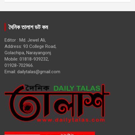
দৈনিক তালাশ ডট কম
Editor : Md. Jewel Ali,
Address: 93 College Road,
Golachipa, Narayangonj.
Mobile: 01818-939232,
01928-702966.
Email:
dailytalas@gmail.com