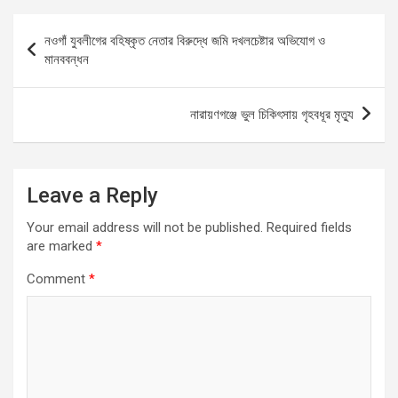
b
s
n
e
Post
নওগাঁ যুবলীগের বহিষ্কৃত নেতার বিরুদ্ধে জমি দখলচেষ্টার অভিযোগ ও
o
A
g
navigation
মানববন্ধন
o
p
er
k
p
নারায়ণগঞ্জে ভুল চিকিৎসায় গৃহবধূর মৃত্যু
Leave a Reply
Your email address will not be published.
Required fields
are marked
*
Comment
*