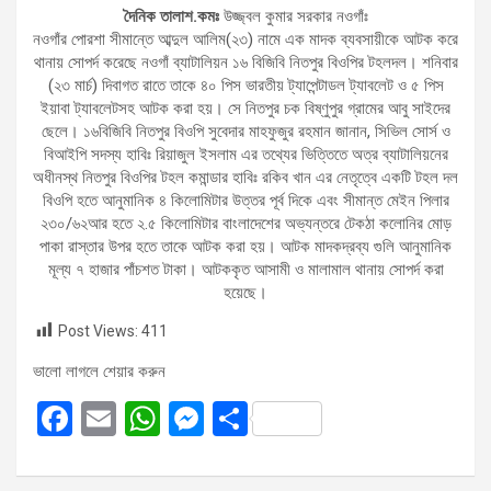
দৈনিক তালাশ.কমঃ
উজ্জ্বল কুমার সরকার নওগাঁঃ
নওগাঁর পোরশা সীমান্তে আব্দুল আলিম(২৩) নামে এক মাদক ব্যবসায়ীকে আটক করে
থানায় সোপর্দ করেছে নওগাঁ ব্যাটালিয়ন ১৬ বিজিবি নিতপুর বিওপির টহলদল। শনিবার
(২৩ মার্চ) দিবাগত রাতে তাকে ৪০ পিস ভারতীয় ট্যাপেন্টাডল ট্যাবলেট ও ৫ পিস
ইয়াবা ট্যাবলেটসহ আটক করা হয়। সে নিতপুর চক বিষ্ণুপুর গ্রামের আবু সাইদের
ছেলে। ১৬বিজিবি নিতপুর বিওপি সুবেদার মাহফুজুর রহমান জানান, সিভিল সোর্স ও
বিআইপি সদস্য হাবিঃ রিয়াজুল ইসলাম এর তথ্যের ভিত্তিতে অত্র ব্যাটালিয়নের
অধীনস্থ নিতপুর বিওপির টহল কমান্ডার হাবিঃ রকিব খান এর নেতৃত্বে একটি টহল দল
বিওপি হতে আনুমানিক ৪ কিলোমিটার উত্তর পূর্ব দিকে এবং সীমান্ত মেইন পিলার
২৩০/৬২আর হতে ২.৫ কিলোমিটার বাংলাদেশের অভ্যন্তরে টেকঠা কলোনির মোড়
পাকা রাস্তার উপর হতে তাকে আটক করা হয়। আটক মাদকদ্রব্য গুলি আনুমানিক
মূল্য ৭ হাজার পাঁচশত টাকা। আটককৃত আসামী ও মালামাল থানায় সোপর্দ করা
হয়েছে।
Post Views:
411
ভালো লাগলে শেয়ার করুন
F
E
W
M
S
a
m
h
es
h
ce
ail
at
se
ar