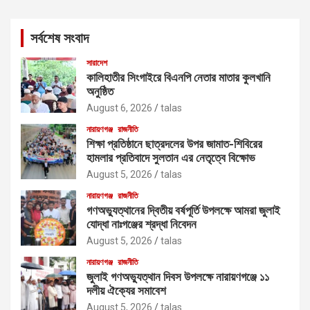
r
c
সর্বশেষ সংবাদ
h
সারাদেশ
কালিহাতীর সিংগাইরে বিএনপি নেতার মাতার কুলখানি
অনুষ্ঠিত
August 6, 2026
talas
নারায়ণগঞ্জ
রাজনীতি
শিক্ষা প্রতিষ্ঠানে ছাত্রদলের উপর জামাত-শিবিরের
হামলার প্রতিবাদে সুলতান এর নেতৃত্বে বিক্ষোভ
August 5, 2026
talas
নারায়ণগঞ্জ
রাজনীতি
গণঅভ্যুত্থানের দ্বিতীয় বর্ষপূর্তি উপলক্ষে আমরা জুলাই
যোদ্ধা নাঃগঞ্জের শ্রদ্ধা নিবেদন
August 5, 2026
talas
নারায়ণগঞ্জ
রাজনীতি
জুলাই গণঅভ্যুত্থান দিবস উপলক্ষে নারায়ণগঞ্জে ১১
দলীয় ঐক্যের সমাবেশ
August 5, 2026
talas