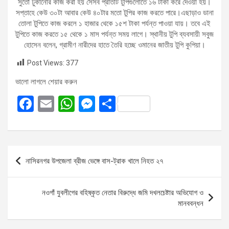
সুতো ঢুকানোর কাজ করা হয় সেসব প্রতিটি টুপিগুলোতে ১৬ টাকা করে দেওয়া হয়।
সপ্তাহে কেউ ৩০টা আবার কেউ ৪০টার মতো টুপির কাজ করতে পারে।এছাড়াও ডানা
তোলা টুপিতে কাজ করলে ১ হাজার থেকে ১৫শ টাকা পর্যন্ত পাওয়া যায়। তবে এই
টুপিতে কাজ করতে ১৫ থেকে ১ মাস পর্যন্ত সময় লাগে। স্থানীয় টুপি ব্যবসায়ী সবুজ
হোসেন বলেন, গ্রামীণ নারীদের হাতে তৈরি হচ্ছে ওমানের জাতীয় টুপি কুপিয়া।
Post Views:
377
ভালো লাগলে শেয়ার করুন
F
E
W
M
S
a
m
h
es
h
ce
ail
at
se
ar
b
s
n
e
Post
নাসিরনগর উপজেলা ব্রীজ ভেঙ্গে বাস-ট্রাক খালে নিহত ২৭
o
A
g
navigation
o
p
er
নওগাঁ যুবলীগের বহিষ্কৃত নেতার বিরুদ্ধে জমি দখলচেষ্টার অভিযোগ ও
k
p
মানববন্ধন