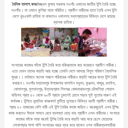
দৈনিক তালাশ.কমঃ
উজ্জ্বল কুমার সরকার নওগাঁঃ ওমানের জাতীয় টুপি তৈরি হচ্ছে
নওগাঁয়। যা ওমানে কুপিয়া নামে পরিচিত। গ্রামীণ নারীদের হাতে তৈরি এসব টুপি
দেশে খুবএকটা চাহিদা না থাকলেও ওমানসহ মধ্যপ্রাচ্যের বিভিন্ন দেশে রয়েছে
ব্যাপক চাহিদা।
সংসারের কাজের ফাঁকে টুপি তৈরি করে দরিদ্রতাকে জয় করেছেন গ্রামীণ নারীরা।
এতে যেমন তাদের বাড়তি আয় হচ্ছে তেমনি দেশে আসছে বিপুল পরিমাণ বৈদেশিক
মুদ্রা।। বর্তমানে অনেক সচ্ছল পরিবারের নারীরাও বাড়তি আয়ের জন্য টুপি তৈরি
করছেন। নওগাঁর মহাদেবপুর উপজেলার ভালাইন মধুবন, কুঞ্জবন, খাজুর, রনাইল,
খোসালপুর, সুলতানপুর, উত্তরগ্রাম শিবগঞ্জ খোদ্দনারায়নপুর চৌমাশিয়া গোয়াল
বাড়িসহ প্রায় ৫০ থেকে ৬০টি গ্রামে ঢুকলেই চোখে পড়বে সুই সুতোর দারুণ এই
কর্মযজ্ঞ। টুপিতে নান্দনিক কারুকার্য ফুটিয়ে তুলছেন বিভিন্ন বয়সী গ্রামীণ নারীরা।
প্রায় ৫০ হাজারের বেশি নারী এই টুপি তৈরির কাজে জড়িত। বছরজুড়েই এসব টুপির
কাজ করলেও ঈদকে সামনে রেখে ব্যবস্তা বেড়ে যায় গ্রামীণ এসব নারীদের। সংসারে
কাজের ফাঁকে সারা বছরই টুপির তৈরি করে বাড়তি আয় করে ছেলে মেয়েদের
লোখাপড়ার পাশা পাশি সংসারের খরচে ব্যয় করে থাকেন এসব নারীরাব্যবসায়ীরা