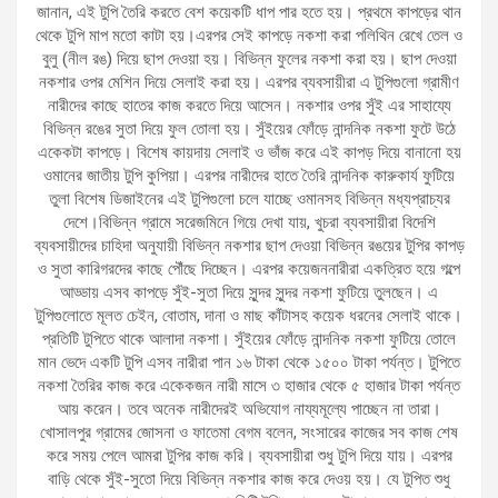
জানান, এই টুপি তৈরি করতে বেশ কয়েকটি ধাপ পার হতে হয়। প্রথমে কাপড়ের থান
থেকে টুপি মাপ মতো কাটা হয়।এরপর সেই কাপড়ে নকশা করা পলিথিন রেখে তেল ও
বুলু (নীল রঙ) দিয়ে ছাপ দেওয়া হয়। বিভিন্ন ফুলের নকশা করা হয়। ছাপ দেওয়া
নকশার ওপর মেশিন দিয়ে সেলাই করা হয়। এরপর ব্যবসায়ীরা এ টুপিগুলো গ্রামীণ
নারীদের কাছে হাতের কাজ করতে দিয়ে আসেন। নকশার ওপর সুঁই এর সাহায্যে
বিভিন্ন রঙের সুতা দিয়ে ফুল তোলা হয়। সুঁইয়ের ফোঁড়ে নান্দনিক নকশা ফুটে উঠে
একেকটা কাপড়ে। বিশেষ কায়দায় সেলাই ও ভাঁজ করে এই কাপড় দিয়ে বানানো হয়
ওমানের জাতীয় টুপি কুপিয়া। এরপর নারীদের হাতে তৈরি নান্দনিক কারুকার্য ফুটিয়ে
তুলা বিশেষ ডিজাইনের এই টুপিগুলো চলে যাচ্ছে ওমানসহ বিভিন্ন মধ্যপ্রাচ্যর
দেশে।বিভিন্ন গ্রামে সরেজমিনে গিয়ে দেখা যায়, খুচরা ব্যবসায়ীরা বিদেশি
ব্যবসায়ীদের চাহিদা অনুযায়ী বিভিন্ন নকশার ছাপ দেওয়া বিভিন্ন রঙয়ের টুপির কাপড়
ও সুতা কারিগরদের কাছে পৌঁছে দিচ্ছেন। এরপর কয়েজননারীরা একত্রিত হয়ে গল্পে
আড্ডায় এসব কাপড়ে সুঁই-সুতা দিয়ে সুন্দর সুন্দর নকশা ফুটিয়ে তুলছেন। এ
টুপিগুলোতে মূলত চেইন, বোতাম, দানা ও মাছ কাঁটাসহ কয়েক ধরনের সেলাই থাকে।
প্রতিটি টুপিতে থাকে আলাদা নকশা। সুঁইয়ের ফোঁড়ে নান্দনিক নকশা ফুটিয়ে তোলে
মান ভেদে একটি টুপি এসব নারীরা পান ১৬ টাকা থেকে ১৫০০ টাকা পর্যন্ত। টুপিতে
নকশা তৈরির কাজ করে একেকজন নারী মাসে ৩ হাজার থেকে ৫ হাজার টাকা পর্যন্ত
আয় করেন। তবে অনেক নারীদেরই অভিযোগ নায্যমূল্যে পাচ্ছেন না তারা।
খোসালপুর গ্রামের জোসনা ও ফাতেমা বেগম বলেন, সংসারের কাজের সব কাজ শেষ
করে সময় পেলে আমরা টুপির কাজ করি। ব্যবসায়ীরা শুধু টুপি দিয়ে যায়। এরপর
বাড়ি থেকে সুঁই-সুতো দিয়ে বিভিন্ন নকশার কাজ করে দেওয় হয়। যে টুপিত শুধু