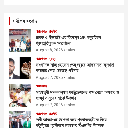
a
r
c
সর্বশেষ সংবাদ
h
নারায়ণগঞ্জ
রাজনীতি
মাদক ও ছিনতাই এর বিরুদ্ধে ১নং বাবুরাইলে
প্রস্তুতিমূলক আলোচনা
August 8, 2026
talas
নারায়ণগঞ্জ
স্বাস্থ্য
সাংবাদিক সাজু হোসেন ডেঙ্গু জ্বরে আক্রান্ত সুস্থতা
কামনায় দোয়া চেয়েছে পরিবার
August 7, 2026
talas
নারায়ণগঞ্জ
সহযাত্রী মানবকল্যান ফাউন্ডেশনের পক্ষ থেকে অসহায় ও
দুঃস্থ মানুষের মাঝে উপহার
August 7, 2026
talas
নারায়ণগঞ্জ
রাজনীতি
বৈরী আবহাওয়া উপেক্ষা করে প্রধানমন্ত্রীকে নিয়ে
কটূক্তির প্রতিবাদে মহানগর বিএনপির বিক্ষোভ