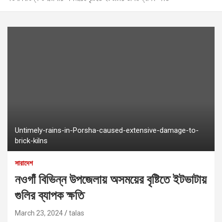
Untimely-rains-in-Porsha-caused-extensive-damage-to-
brick-kilns
সারাদেশ
নওগাঁ বিভিন্ন উপজেলায় অসময়ের বৃষ্টিতে ইটভাটায়
গুলির ব্যাপক ক্ষতি
March 23, 2024
talas