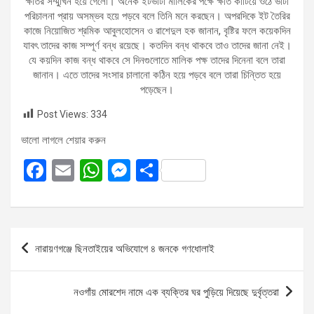
ক্ষতির সম্মুখিন হয়ে গেলো। অনেক ইটভাটা মালিকের পক্ষে ক্ষতি কাটিয়ে ওঠে ভাটা
পরিচালনা প্রায় অসম্ভব হয়ে পড়বে বলে তিনি মনে করছেন। অপরদিকে ইট তৈরির
কাজে নিয়োজিত শ্রমিক আবুলহোসেন ও রাশেদুল হক জানান, বৃষ্টির ফলে কয়েকদিন
যাবৎ তাদের কাজ সম্পূর্ণ বন্ধ রয়েছে। কতদিন বন্ধ থাকবে তাও তাদের জানা নেই।
যে কয়দিন কাজ বন্ধ থাকবে সে দিনগুলোতে মালিক পক্ষ তাদের দিনেনা বলে তারা
জানান। এতে তাদের সংসার চালানো কঠিন হয়ে পড়বে বলে তারা চিন্তিত হয়ে
পড়েছেন।
Post Views:
334
ভালো লাগলে শেয়ার করুন
F
E
W
M
S
a
m
h
es
h
ce
ail
at
se
ar
b
s
n
e
Post
নারায়ণগঞ্জে ছিনতাইয়ের অভিযোগে ৪ জনকে গণধোলাই
o
A
g
navigation
o
p
er
নওগাঁয় মোরশেদ নামে এক ব্যক্তির ঘর পুড়িয়ে দিয়েছে দুর্বৃত্তরা
k
p