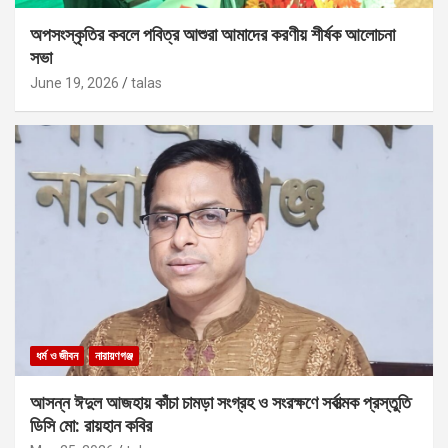
অপসংস্কৃতির কবলে পবিত্র আশুরা আমাদের করণীয় শীর্ষক আলোচনা
সভা
June 19, 2026
talas
ধর্ম ও জীবন
নারায়ণগঞ্জ
আসন্ন ঈদুল আজহায় কাঁচা চামড়া সংগ্রহ ও সংরক্ষণে সর্বাত্মক প্রস্তুতি
ডিসি মো: রায়হান কবির