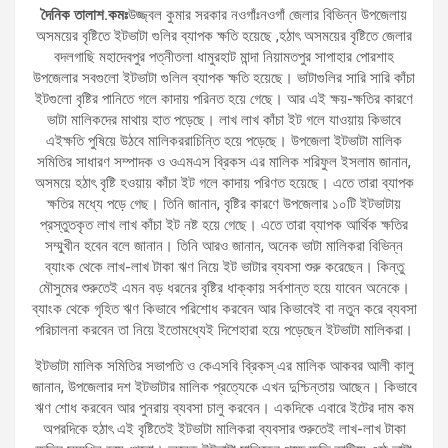
দৈনিক তালাশ.কমঃ
উজ্জ্বল কুমার সরকার নওগাঁঃনওগাঁ জেলার বিভিন্ন উপজেলায়
অসময়ের বৃষ্টিতে ইটভাটা গুলির ব্যাপক ক্ষতি হয়েছে ,হঠাৎ অসময়ের বৃষ্টিতে জেলার
বদলগাছি মহাদেবপুর পত্নীতলা ধামুরহাট মান্দা নিয়ামতপুর সাপাহার পোরশাহ
উপজেলার সবগুলো ইটভাটা গুলিল ব্যাপক ক্ষতি হয়েছে। ভাটাগুলির সারি সারি কাঁচা
ইটগুলো বৃষ্টির পানিতে গলে কাদায় পরিনত হয়ে গেছে। আর এই ক্ষয়-ক্ষতির কারণে
ভাটা মালিকদের মাথায় হাত পড়েছে। লাখ লাখ কাঁচা ইট গলে যাওয়ায় কিভাবে
এইক্ষতি পুষিয়ে উঠবে মালিকররাচিন্তি হয়ে পড়েছে। উপজেলা ইটভাটা মালিক
সমিতির সাধারণ সম্পাদক ও ওএমএস ব্রিকস এর মালিক শরিফুল ইসলাম জানান,
অসময়ে হঠাৎ বৃষ্টি হওয়ায় কাঁচা ইট গলে কাদায় পরিণত হয়েছে। এতে তারা ব্যাপক
ক্ষতির মধ্যে পড়ে গেছ। তিনি জানান, বৃষ্টির কারণে উপজেলার ১০টি ইটভাটায়
প্রস্তুতকৃত লাখ লাখ কাঁচা ইট নষ্ট হয়ে গেছে। এতে তারা ব্যাপক আর্থিক ক্ষতির
সম্মুখীন হবেন বলে জানান। তিনি আরও জানান, অনেক ভাটা মালিকরা বিভিন্ন
ব্যাংক থেকে লাখ-লাখ টাকা ঋণ নিয়ে ইট ভাটার ব্যবসা শুরু করেছেন। কিন্তু
মৌসুমের শুরুতেই এমন বড় ধরনের বৃষ্টির ধাক্কায় সর্বশান্ত হয়ে যাবেন অনেকে।
ব্যাংক থেকে গৃহিত ঋণ কিভাবে পরিশোধ করবেন আর কিভাবেই বা নতুন করে ব্যবসা
পরিচালনা করবেন তা নিয়ে ইতোমধ্যেই দিশেহারা হয়ে পড়েছেন ইটভাটা মালিকরা।
ইটভাটা মালিক সমিতির সভাপতি ও কেএসবি ব্রিকস্ এর মালিক আকবর আলী কালু
জানান, উপজেলার দশ ইটভাটার মালিক প্রত্যেকে এখন দুশ্চিন্তায় আছেন। কিভাবে
ঋণ শোধ করবেন আর পুনরায় ব্যবসা চালু করবেন। একদিকে এবারে ইটের দাম কম
অপরদিকে হঠাৎ এই বৃষ্টিতেই ইটভাটা মালিকরা ব্যবসার শুরুতেই লাখ-লাখ টাকা