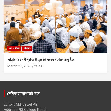
ধর্ম ও জীবন
সারাদেশ
তাড়াশের দেশীগ্রামে ঈদুল ফিতরের নামাজ অনুষ্ঠিত
March 21, 2026
talas
দৈনিক তালাশ ডট কম
Editor : Md. Jewel Ali,
Address: 93 College Road,