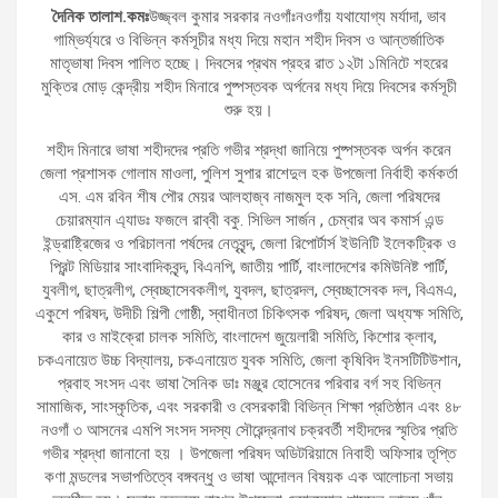
দৈনিক তালাশ.কমঃ
উজ্জ্বল কুমার সরকার নওগাঁঃনওগাঁয় যথাযোগ্য মর্যাদা, ভাব
গাম্ভির্য্যরে ও বিভিন্ন কর্মসূচীর মধ্য দিয়ে মহান শহীদ দিবস ও আন্তর্জাতিক
মাতৃভাষা দিবস পালিত হচ্ছে। দিবসের প্রথম প্রহর রাত ১২টা ১মিনিটে শহরের
মুক্তির মোড় কেন্দ্রীয় শহীদ মিনারে পুষ্পস্তবক অর্পনের মধ্য দিয়ে দিবসের কর্মসূচী
শুরু হয়।
শহীদ মিনারে ভাষা শহীদদের প্রতি গভীর শ্রদ্ধা জানিয়ে পুষ্পস্তবক অর্পন করেন
জেলা প্রশাসক গোলাম মাওলা, পুলিশ সুপার রাশেদুল হক উপজেলা নির্বাহী কর্মকর্তা
এস. এম রবিন শীষ পৌর মেয়র আলহাজ্ব নাজমুল হক সনি, জেলা পরিষদের
চেয়ারম্যান এ্যাডঃ ফজলে রাব্বী বকু. সিভিল সার্জন , চেম্বার অব কমার্স এন্ড
ইন্ড্রাষ্ট্রিজের ও পরিচালনা পর্ষদের নেতৃবৃন্দ, জেলা রিপোর্টার্স ইউনিটি ইলেকট্রিক ও
প্রিন্ট মিডিয়ার সাংবাদিকবৃন্দ, বিএনপি, জাতীয় পার্টি, বাংলাদেশের কমিউনিষ্ট পার্টি,
যুবলীগ, ছাত্রলীগ, স্বেচ্ছাসেবকলীগ, যুবদল, ছাত্রদল, স্বেচ্ছাসেবক দল, বিএমএ,
একুশে পরিষদ, উদীচী শিল্পী গোষ্ঠী, স্বাধীনতা চিকিৎসক পরিষদ, জেলা অধ্যক্ষ সমিতি,
কার ও মাইক্রো চালক সমিতি, বাংলাদেশ জুয়েলারী সমিতি, কিশোর ক্লাব,
চকএনায়েত উচ্চ বিদ্যালয়, চকএনায়েত যুবক সমিতি, জেলা কৃষিবিদ ইনসটিটিউশান,
প্রবাহ সংসদ এবং ভাষা সৈনিক ডাঃ মঞ্জুর হোসেনের পরিবার বর্গ সহ বিভিন্ন
সামাজিক, সাংস্কৃতিক, এবং সরকারী ও বেসরকারী বিভিন্ন শিক্ষা প্রতিষ্ঠান এবং ৪৮
নওগাঁ ৩ আসনের এমপি সংসদ সদস্য সৌরেন্দ্রনাথ চক্রবর্তী শহীদদের স্মৃতির প্রতি
গভীর শ্রদ্ধা জানানো হয় । উপজেলা পরিষদ অডিটরিয়ামে ‌নিবাহী‌ অফিসার তৃপ্তি
কণা মন্ডলের‌ সভাপতিত্বে বঙ্গবন্ধু ও ভাষা আন্দোলন বিষয়ক এক আলোচনা সভায়