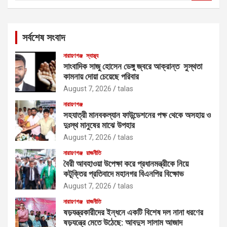
a
r
c
সর্বশেষ সংবাদ
h
নারায়ণগঞ্জ
স্বাস্থ্য
সাংবাদিক সাজু হোসেন ডেঙ্গু জ্বরে আক্রান্ত সুস্থতা
কামনায় দোয়া চেয়েছে পরিবার
August 7, 2026
talas
নারায়ণগঞ্জ
সহযাত্রী মানবকল্যান ফাউন্ডেশনের পক্ষ থেকে অসহায় ও
দুঃস্থ মানুষের মাঝে উপহার
August 7, 2026
talas
নারায়ণগঞ্জ
রাজনীতি
বৈরী আবহাওয়া উপেক্ষা করে প্রধানমন্ত্রীকে নিয়ে
কটূক্তির প্রতিবাদে মহানগর বিএনপির বিক্ষোভ
August 7, 2026
talas
নারায়ণগঞ্জ
রাজনীতি
ষড়যন্ত্রকারীদের ইন্ধনে একটি বিশেষ দল নানা ধরণের
ষড়যন্ত্রে মেতে উঠেছে: আবদুস সালাম আজাদ