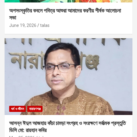
অপসংস্কৃতির কবলে পবিত্র আশুরা আমাদের করণীয় শীর্ষক আলোচনা
সভা
June 19, 2026
talas
ধর্ম ও জীবন
নারায়ণগঞ্জ
আসন্ন ঈদুল আজহায় কাঁচা চামড়া সংগ্রহ ও সংরক্ষণে সর্বাত্মক প্রস্তুতি
ডিসি মো: রায়হান কবির