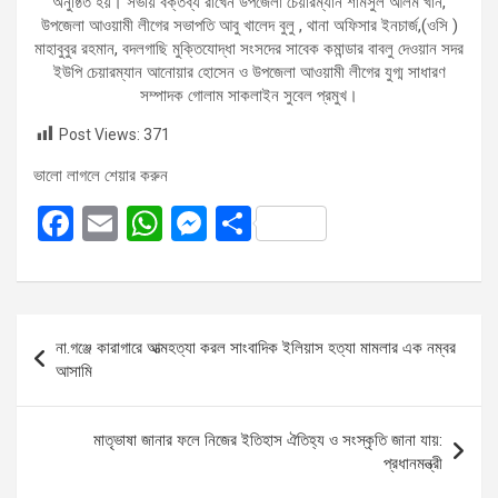
অনুষ্ঠিত হয়। সভায় বক্তব্য রাখেন উপজেলা চেয়ারম্যান শামসুল আলম খাঁন,
উপজেলা আওয়ামী লীগের সভাপতি আবু‌ খালেদ‌ বুলু‌ , থানা অফিসার ইনচার্জ,(ওসি )
মাহাবুবুর রহমান, বদলগাছি মুক্তিযোদ্ধা সংসদের সাবেক কমান্ডার বাবলু দেওয়ান‌ সদর
ইউপি চেয়ারম্যান আনোয়ার হোসেন ও উপজেলা আওয়ামী লীগের যুগ্ম সাধারণ
সম্পাদক গোলাম সাকলাইন সুবেল‌ প্রমুখ।
Post Views:
371
ভালো লাগলে শেয়ার করুন
F
E
W
M
S
a
m
h
es
h
ce
ail
at
se
ar
b
s
n
e
Post
না.গঞ্জে কারাগারে আত্মহত্যা করল সাংবাদিক ইলিয়াস হত্যা মামলার এক নম্বর
o
A
g
navigation
আসামি
o
p
er
k
p
মাতৃভাষা জানার ফলে নিজের ইতিহাস ঐতিহ্য ও সংস্কৃতি জানা যায়:
প্রধানমন্ত্রী