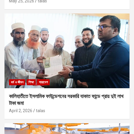
May 25, 2026
talas
ধর্ম ও জীবন
শিক্ষা
সারাদেশ
কালিহাতীতে ইসলামিক ফাউন্ডেশনের সরকারি যাকাত ফান্ডে প্রায় দুই লাখ
টাকা জমা
April 2, 2026
talas