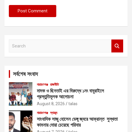
S
e
a
r
c
সর্বশেষ সংবাদ
h
নারায়ণগঞ্জ
রাজনীতি
মাদক ও ছিনতাই এর বিরুদ্ধে ১নং বাবুরাইলে
প্রস্তুতিমূলক আলোচনা
August 8, 2026
talas
নারায়ণগঞ্জ
স্বাস্থ্য
সাংবাদিক সাজু হোসেন ডেঙ্গু জ্বরে আক্রান্ত সুস্থতা
কামনায় দোয়া চেয়েছে পরিবার
August 7, 2026
talas