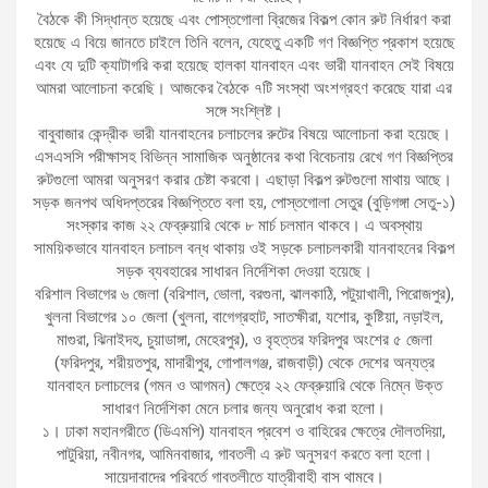
বৈঠকে কী সিদ্ধান্ত হয়েছে এবং পোস্তগোলা ব্রিজের বিকল্প কোন রুট নির্ধারণ করা
হয়েছে এ বিয়ে জানতে চাইলে তিনি বলেন, যেহেতু একটি গণ বিজ্ঞপ্তি প্রকাশ হয়েছে
এবং যে দুটি ক্যাটাগরি করা হয়েছে হালকা যানবাহন এবং ভারী যানবাহন সেই বিষয়ে
আমরা আলোচনা করেছি। আজকের বৈঠকে ৭টি সংস্থা অংশগ্রহণ করেছে যারা এর
সঙ্গে সংশ্লিষ্ট।
বাবুবাজার কেন্দ্রীক ভারী যানবাহনের চলাচলের রুটের বিষয়ে আলোচনা করা হয়েছে।
এসএসসি পরীক্ষাসহ বিভিন্ন সামাজিক অনুষ্ঠানের কথা বিবেচনায় রেখে গণ বিজ্ঞপ্তির
রুটগুলো আমরা অনুসরণ করার চেষ্টা করবো। এছাড়া বিকল্প রুটগুলো মাথায় আছে।
সড়ক জনপথ অধিদপ্তরের বিজ্ঞপ্তিতে বলা হয়, পোস্তগোলা সেতুর (বুড়িগঙ্গা সেতু-১)
সংস্কার কাজ ২২ ফেব্রুয়ারি থেকে ৮ মার্চ চলমান থাকবে। এ অবস্থায়
সাময়িকভাবে যানবাহন চলাচল বন্ধ থাকায় ওই সড়কে চলাচলকারী যানবাহনের বিকল্প
সড়ক ব্যবহারের সাধারন নির্দেশিকা দেওয়া হয়েছে।
বরিশাল বিভাগের ৬ জেলা (বরিশাল, ভোলা, বরগুনা, ঝালকাঠি, পটুয়াখালী, পিরোজপুর),
খুলনা বিভাগের ১০ জেলা (খুলনা, বাগেগ্রহাট, সাতক্ষীরা, যশোর, কুষ্টিয়া, নড়াইল,
মাগুরা, ঝিনাইদহ, চুয়াডাঙ্গা, মেহেরপুর), ও বৃহত্তর ফরিদপুর অংশের ৫ জেলা
(ফরিদপুর, শরীয়তপুর, মাদারীপুর, গোপালগঞ্জ, রাজবাড়ী) থেকে দেশের অন্যত্র
যানবাহন চলাচলের (গমন ও আগমন) ক্ষেত্রে ২২ ফেব্রুয়ারি থেকে নিম্নে উক্ত
সাধারণ নির্দেশিকা মেনে চলার জন্য অনুরোধ করা হলো।
১। ঢাকা মহানগরীতে (ডিএমপি) যানবাহন প্রবেশ ও বাহিরের ক্ষেত্রে দৌলতদিয়া,
পাটুরিয়া, নবীনগর, আমিনবাজার, গাবতলী এ রুট অনুসরণ করতে বলা হলো।
সায়েদাবাদের পরিবর্তে গাবতলীতে যাত্রীবাহী বাস থামবে।