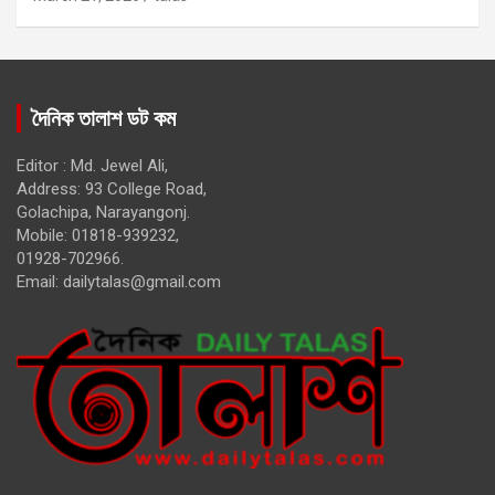
দৈনিক তালাশ ডট কম
Editor : Md. Jewel Ali,
Address: 93 College Road,
Golachipa, Narayangonj.
Mobile: 01818-939232,
01928-702966.
Email:
dailytalas@gmail.com