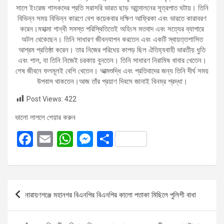
সালে ইংরেজ শাসকদের প্রতি সরাসরি ভারত ছাড় আন্দোলনের সূত্রপাত ঘটায়। তিনি
বিভিন্ন সময় বিভিন্ন কারণে বেশ কয়েকবার দক্ষিণ আফ্রিকা এবং ভারতে কারাবরণ
করেন।মহাত্মা গান্ধী সমস্ত পরিস্থিতিতেই অহিংস মতবাদ এবং সত্যের ব্যাপারে
অটল থেকেছেন। তিনি সাধারণ জীবনযাপন করতেন এবং একটি স্বায়ত্তশাসিত
আশ্রম প্রতিষ্ঠা করেন। তার নিজের পরিধেয় কাপড় ছিল ঐতিহ্যবাহী ভারতীয় ধুতি
এবং শাল, যা তিনি নিজেই চরকায় বুনতেন। তিনি সাধারণ নিরামিষ খাবার খেতেন।
শেষ জীবনে ফলমূলই বেশি খেতেন। আত্মশুদ্ধি এবং প্রতিবাদের জন্য তিনি দীর্ঘ সময়
উপবাস থাকতেন।আজ তাঁর প্রয়াণ দিবসে জানাই বিনম্র শ্রদ্ধা।
Post Views:
422
ভালো লাগলে শেয়ার করুন
F
E
W
M
S
a
m
h
es
h
ce
ail
at
se
ar
b
s
n
e
Post
নারায়ণগঞ্জে মহানগর বিএনপির বিএনপির কালো পতাকা মিছিলে পুলিশী বাধা
o
A
g
navigation
o
p
er