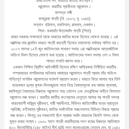
রাজনৈতিক দল: ভারতীয় জাতীয় কংগ্রেস।
আন্দোলন: ভারতীয় স্বাধীনতা আন্দোলন।
দাম্পত্য সঙ্গী :
কস্তুরবা গান্ধী (বি. ১৮৮৩; মৃ. ১৯৪৪)
সন্তান: হরিলাল, তমনিলাল, রামদাস, দেবদাস।
পিতা- করমচাঁদ উত্তমচাঁদ গান্ধী (পিতা)
ভারত সরকার সম্মানার্থে তাকে ভারতের জাতির জনক হিসেবে ঘোষণা করেছে। ২রা
অক্টোবর তার জন্মদিন ভারতে গান্ধী জয়ন্তী হিসেবে যথাযোগ্য মর্যাদায় পালিত হয়।
২০০৭ সালের ১৫ই জুন জাতিসংঘের সাধারণ সভায় ২রা অক্টোবরকে আন্তর্জাতিক
অহিংস দিবস হিসেবে ঘোষণা করা হয়েছে। জাতিসংঘের সকল সদস্য দেশ এ দিবস
পালনে সম্মতি জ্ঞাপন করে।
একজন শিক্ষিত ব্রিটিশ আইনজীবী হিসেবে দক্ষিণ আফ্রিকায় নিপীড়িত ভারতীয়
সম্প্রদায়ের নাগরিকদের অধিকার আদায়ের আন্দোলনে গান্ধী প্রথম তাঁর অহিংস
শান্তিপূর্ণ নাগরিক আন্দোলনের মতাদর্শ প্রয়োগ করেন। ভারতে ফিরে আসার পরে তিনি
কয়েকজন দুঃস্থ কৃষক-দিনমজুরকে সাথে নিয়ে বৈষম্যমূলক কর আদায় ব্যবস্থা,
বহুবিস্তৃত বৈষম্যের বিরুদ্ধে আন্দোলন গড়ে তোলেন এবং দেওবন্দিদের অধীনে খিলাফত
আন্দোলন শুরু করেন। ভারতীয় জাতীয় কংগ্রেসের নেতৃত্বে আসার পর গান্ধী সমগ্র
ভারতব্যাপী দারিদ্র্য দূরীকরণ, নারী স্বাধীনতা, বিভিন্ন জাতিগোষ্ঠীর মধ্যে ভ্রাতৃত্ব
প্রতিষ্ঠা, বর্ণবৈষম্য দূরীকরণ, জাতির অর্থনৈতিক সচ্ছলতাসহ বিভিন্ন বিষয়ে প্রচার
শুরু করেন। কিন্তু এর সবগুলোই ছিল স্বরাজ অর্থাৎ ভারতকে বিদেশি শাসন থেকে
মুক্ত করার লক্ষ্যে। ১৯৩০ সালে গান্ধী ভারতীয়দের লবণ করের বিরুদ্ধে প্রতিবাদে
৪০০ কিলোমিটার (২৪৮ মাইল) দীর্ঘ ডান্ডি লবণ কুচকাওয়াজে নেতৃত্ব দেন, যা ১৯৪২