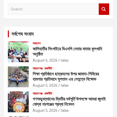
S
e
a
r
c
সর্বশেষ সংবাদ
h
সারাদেশ
কালিহাতীর সিংগাইরে বিএনপি নেতার মাতার কুলখানি
অনুষ্ঠিত
August 6, 2026
talas
নারায়ণগঞ্জ
রাজনীতি
শিক্ষা প্রতিষ্ঠানে ছাত্রদলের উপর জামাত-শিবিরের
হামলার প্রতিবাদে সুলতান এর নেতৃত্বে বিক্ষোভ
August 5, 2026
talas
নারায়ণগঞ্জ
রাজনীতি
গণঅভ্যুত্থানের দ্বিতীয় বর্ষপূর্তি উপলক্ষে আমরা জুলাই
যোদ্ধা নাঃগঞ্জের শ্রদ্ধা নিবেদন
August 5, 2026
talas