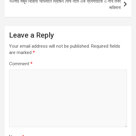
নওগাঁয় মজুদ বিরোধী অভিযানে দ্বিজেন ঘোষ নামে এক ব্যবসায়ীকে ৩ লাখ টাকা
k
p
জরিমানা
Leave a Reply
Your email address will not be published.
Required fields
are marked
*
Comment
*