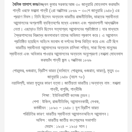
দৈনিক তালাশ.কমঃ
উজ্জ্বল কুমার সরকার:আজ ৩০ জানুয়ারি মোহনদাস করমচাঁদ
গান্ধী ওরফে মহাত্মা গান্ধী (২রা অক্টোবর ১৮৬৯ – ৩০শে জানুয়ারি ১৯৪৮) এর
প্রয়াণ দিবস। তিনি ছিলেন অন্যতম ভারতীয় রাজনীতিবিদ, ভারতের স্বাধীনতা
আন্দোলনের অগ্রগামী ব্যক্তিবর্গের মধ্যে একজন এবং প্রভাবশালী আধ্যাত্মিক
নেতা। এছাড়াও তিনি ছিলেন সত্যাগ্রহ আন্দোলনের প্রতিষ্ঠাতা। যার মাধ্যমে
স্বৈরশাসনের বিরুদ্ধে জনসাধারণ তাদের অভিমত প্রকাশ করে। এ আন্দোলন
প্রতিষ্ঠিত হয়েছিল অহিংস মতবাদ বা দর্শনের উপর ভিত্তি করে এবং এটি ছিল
ভারতীয় স্বাধীনতা আন্দোলনের অন্যতম চালিকা শক্তি, সারা বিশ্বে মানুষের
স্বাধীনতা এবং অধিকার পাওয়ার আন্দোলনের অন্যতম অনুপ্রেরণা।মহাত্মা মোহনদাস
করমচাঁদ গান্ধী জন্ম ২ অক্টোবর ১৮৬৯
পোরবন্দর, গুজরাত, ব্রিটিশ ভারত (বর্তমানে: পোরবন্দর, গুজরাত, ভারত), মৃত্যু ৩০
জানুয়ারি ১৯৪৮ (বয়স ৭৮)
নয়াদিল্লী, ভারত মৃত্যুর কারণ হত্যা। জাতীয়তা ভারতীয়।অন্যান্য নাম : মহাত্মা
গান্ধী, বাপুজি, গান্ধীজি
শিক্ষা : ইউনিভার্সিটি কলেজ লন্ডন।
পেশা : উকিল, রাজনীতিবিদ, আন্দোলনকারী, লেখক,
কর্মজীবন : ১৮৯৩ – ১৯৪৮। যুগ ব্রিটিশ ভারত
পরিচিতির কারণ: ভারতীয় স্বাধীনতা আন্দোলনঅহিংস আন্দোলন।
অফিস : ভারতীয় জাতীয় কংগ্রেসের সভাপতি
মেয়াদ : ১৯২৪ – ১৯২৫ সাল।