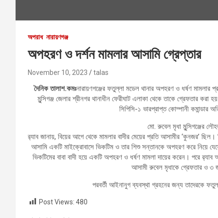
অপরাধ
নারায়ণগঞ্জ
অপহরণ ও দর্শন মামলার আসামি গ্রেপ্তার
November 10, 2023
talas
দৈনিক তালাশ.কমঃ
নারায়ণগঞ্জের ফতুল্লা মডেল থানার অপহরণ ও ধর্ষণ মামলার প্
মুন্সিগঞ্জ জেলার শ্রীনগর থানাধীন ফেরীঘাট এলাকা থেকে তাকে গ্রেফতার করা হ
সিপিসি-১ ভারপ্রাপ্ত কোম্পানী কমান্ডার অ
মো. রুবেল মৃধা মুন্সিগঞ্জের 
র‍্যাব জানায়, বিয়ের আগে থেকে মামলার বাদীর মেয়ের প্রতি আসামীর ‘কুনজর’ ছিল। ব
আসামি একটি মাইক্রোবাসে ভিকটিম ও তার শিশু সন্তানকে অপহরণ করে নিয়ে যেয়
ভিকটিমের বাবা বাদী হয়ে একটি অপহরণ ও ধর্ষণ মামলা দায়ের করেন। পরে র‍্যাব অভ
আসামী রুবেল মৃধাকে গ্রেফতার ও ৩ 
পরবর্তী আইনানুগ ব্যবস্থা গ্রহনের জন্য তাদেরকে ফতুল্
Post Views:
480