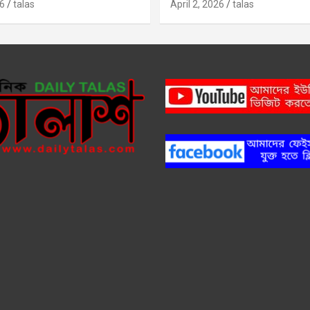
6
talas
April 2, 2026
talas