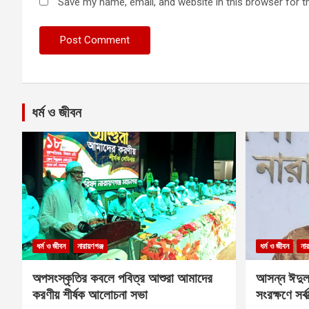
Save my name, email, and website in this browser for t
ধর্ম ও জীবন
ধর্ম ও জীবন
নারায়ণগঞ্জ
ধর্ম ও জীবন
নার
অপসংস্কৃতির কবলে পবিত্র আশুরা আমাদের
আসন্ন ঈদুল
করণীয় শীর্ষক আলোচনা সভা
সংরক্ষণে সর্ব