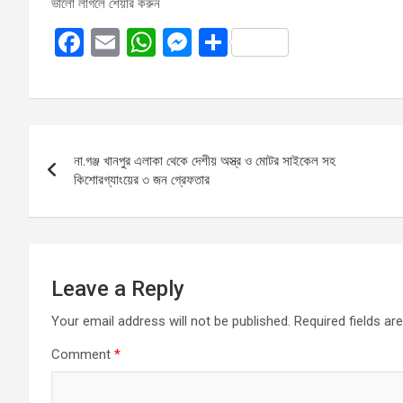
ভালো লাগলে শেয়ার করুন
F
E
W
M
S
a
m
h
es
h
ce
ail
at
se
ar
b
s
n
e
Post
o
A
g
না.গঞ্জ খানপুর এলাকা থেকে দেশীয় অস্ত্র ও মোটর সাইকেল সহ
navigation
o
p
er
কিশোরগ্যাংয়ের ৩ জন গ্রেফতার
k
p
Leave a Reply
Your email address will not be published.
Required fields a
Comment
*