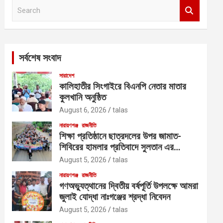
S
e
a
r
c
সর্বশেষ সংবাদ
h
সারাদেশ
কালিহাতীর সিংগাইরে বিএনপি নেতার মাতার
কুলখানি অনুষ্ঠিত
August 6, 2026
talas
নারায়ণগঞ্জ
রাজনীতি
শিক্ষা প্রতিষ্ঠানে ছাত্রদলের উপর জামাত-
শিবিরের হামলার প্রতিবাদে সুলতান এর
নেতৃত্বে বিক্ষোভ
August 5, 2026
talas
নারায়ণগঞ্জ
রাজনীতি
গণঅভ্যুত্থানের দ্বিতীয় বর্ষপূর্তি উপলক্ষে আমরা
জুলাই যোদ্ধা নাঃগঞ্জের শ্রদ্ধা নিবেদন
August 5, 2026
talas