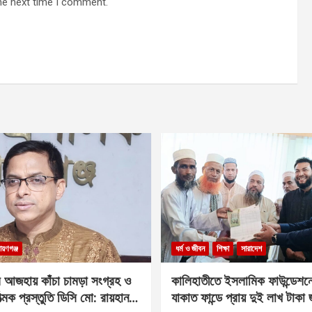
he next time I comment.
ায়ণগঞ্জ
ধর্ম ও জীবন
শিক্ষা
সারাদেশ
 আজহায় কাঁচা চামড়া সংগ্রহ ও
কালিহাতীতে ইসলামিক ফাউন্ডেশন
াত্মক প্রস্তুতি ডিসি মো: রায়হান
যাকাত ফান্ডে প্রায় দুই লাখ টাকা