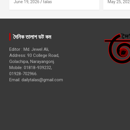
কবির
June 19, 2026
talas
May 25, 202
দৈনিক তালাশ ডট কম
Editor : Md. Jewel Ali,
Address: 93 College Road,
Golachipa, Narayangonj.
Mobile: 01818-939232,
01928-702966.
Email:
dailytalas@gmail.com