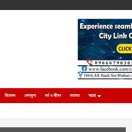
বিনোদন
খেলাধুলা
ধর্ম ও জীবন
মতামত
আরো