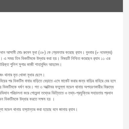
রধান আসামী মোঃ রুবেল মৃধা (৩৮) কে গ্রেফতার করেছে র‍্যাব। বুধবার (৮ নভেম্বর)
য়। এ সময় তিন ভিকটিমকে উদ্ধার করা হয়। বিষয়টি নিশ্চিত করেছেন র‍্যাব ১১ এর
তিরিক্ত পুলিশ সুপার কাজী শাহাবুদ্দিন আহমেদ।
লৌহজং থানার মৃত খোকা মৃধার ছেলে।
িয়ের পর ভিকটিম বাবার বাড়িতে বেড়াতে এসে মার্কেট করার জন্য বাড়ির বাহিরে বের হলে
ে ভিকটিমকে ধর্ষণ করে। গত ৩ অক্টোবর ফতুল্লা মডেল থানায় অপহরণকারীর বিরুদ্ধে
িযান পরিচালনা করে গোয়েন্দা তথ্যের ভিত্তিতে ও তথ্য-প্রযুক্তির সহায়তায় প্রধান
জন ভিকটিমকে উদ্ধার করতে সক্ষম হয় ।
লা মডেল থানায় হস্তান্তর করা হয়েছে বলে জানায় র‍্যাব।