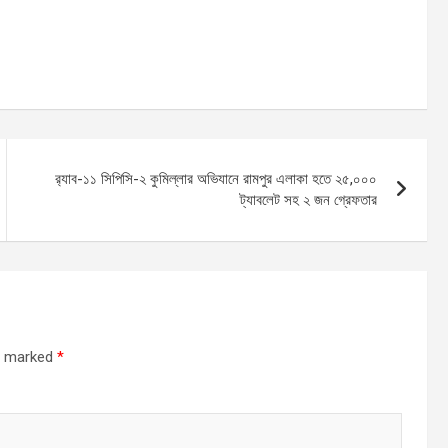
র‍্যাব-১১ সিপিসি-২ কুমিল্লার অভিযানে রামপুর এলাকা হতে ২৫,০০০
ট্যাবলেট সহ ২ জন গ্রেফতার
re marked
*