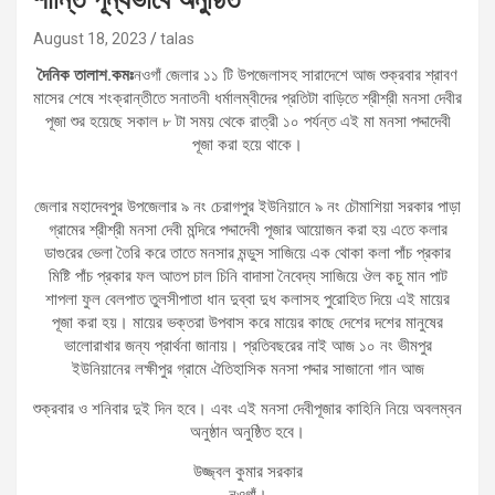
August 18, 2023
talas
দৈনিক তালাশ.কমঃ
নওগাঁ জেলার ১১ টি উপজেলাসহ সারাদেশে আজ শুক্রবার শ্রাবণ
মাসের শেষে শংক্রান্তীতে সনাতনী ধর্মালম্বীদের প্রতিটা বাড়িতে শ্রীশ্রী মনসা দেবীর
পূজা শুর হয়েছে সকাল ৮ টা সময় থেকে রাত্রী ১০ পর্যন্ত এই মা মনসা পদ্দাদেবী
পূজা করা হয়ে থাকে।
জেলার মহাদেবপুর উপজেলার ৯ নং চেরাগপুর ইউনিয়ানে ৯ নং চৌমাশিয়া সরকার পাড়া
গ্রামের শ্রীশ্রী মনসা দেবী মন্দিরে পদ্দাদেবী পূজার আয়োজন করা হয় এতে কলার
ডাগুরের ভেলা তৈরি করে তাতে মনসার মন্ডুস সাজিয়ে এক থোকা কলা পাঁচ প্রকার
মিষ্টি পাঁচ প্রকার ফল আতপ চাল চিনি বাদাসা নৈবেদ্য সাজিয়ে ঔল কচু মান পাট
শাপলা ফুল বেলপাত তুলসীপাতা ধান দুব্বা দুধ কলাসহ পুরোহিত দিয়ে এই মায়ের
পূজা করা হয়। মায়ের ভক্তরা উপবাস করে মায়ের কাছে দেশের দশের মানুষের
ভালোরাখার জন্য প্রার্থনা জানায়। প্রতিবছরের নাই আজ ১০ নং ভীমপুর
ইউনিয়ানের লক্ষীপুর গ্রামে ঐতিহাসিক মনসা পদ্দার সাজানো গান আজ
শুক্রবার ও শনিবার দুই দিন হবে। এবং এই মনসা দেবীপূজার কাহিনি নিয়ে অবলম্বন
অনুষ্ঠান অনুষ্ঠিত হবে।
উজ্জ্বল কুমার সরকার
নওগাঁ।