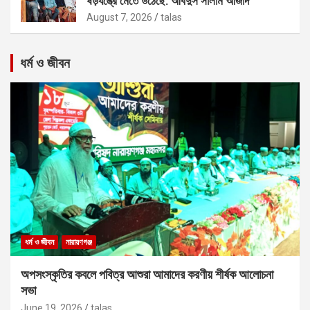
ষড়যন্ত্রে মেতে উঠেছে: আবদুস সালাম আজাদ
August 7, 2026
talas
ধর্ম ও জীবন
ধর্ম ও জীবন
নারায়ণগঞ্জ
অপসংস্কৃতির কবলে পবিত্র আশুরা আমাদের করণীয় শীর্ষক আলোচনা
সভা
June 19, 2026
talas