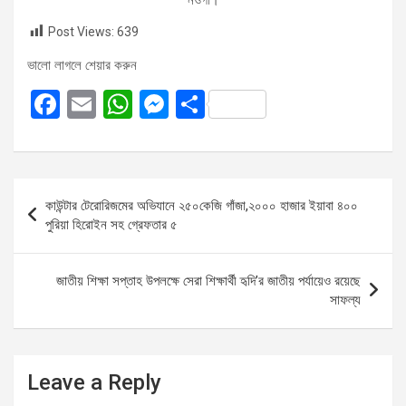
Post Views:
639
ভালো লাগলে শেয়ার করুন
F
E
W
M
S
a
m
h
es
h
ce
ail
at
se
ar
b
s
n
e
Post
কাউন্টার টেরোরিজমের অভিযানে ২৫০কেজি গাঁজা,২০০০ হাজার ইয়াবা ৪০০
o
A
g
navigation
পুরিয়া হিরোইন সহ গ্রেফতার ৫
o
p
er
k
p
জাতীয় শিক্ষা সপ্তাহ উপলক্ষে সেরা শিক্ষার্থী হৃদি’র জাতীয় পর্যায়েও রয়েছে
সাফল্য
Leave a Reply