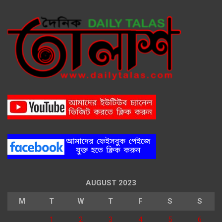
AUGUST 2023
M
T
W
T
F
S
S
1
2
3
4
5
6