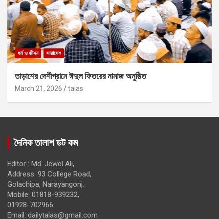
ধর্ম ও জীবন
সারাদেশ
তাড়াশের দেশীগ্রামে ঈদুল ফিতরের নামাজ অনুষ্ঠিত
March 21, 2026
talas
দৈনিক তালাশ ডট কম
Editor : Md. Jewel Ali,
Address: 93 College Road,
Golachipa, Narayangonj.
Mobile: 01818-939232,
01928-702966.
Email:
dailytalas@gmail.com